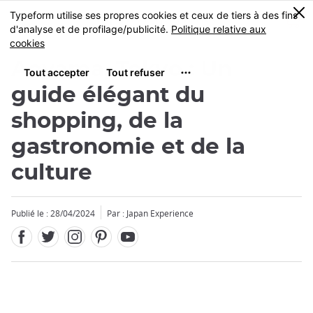
Facebook
Twitter
Instagram
Pinterest
Youtube
Skip
0
MENU
to
main
content
Aoyama, Tokyo : Un
guide élégant du
shopping, de la
gastronomie et de la
culture
Publié le : 28/04/2024
Par : Japan Experience