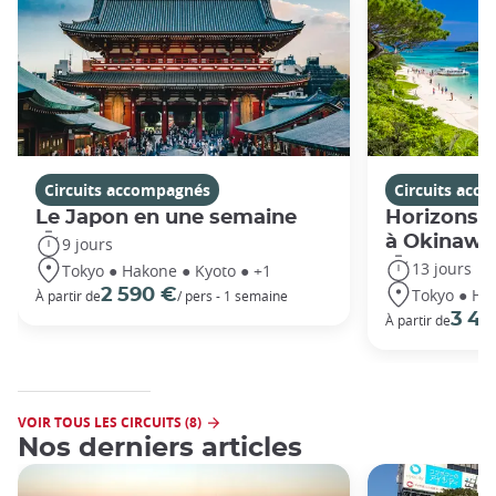
Circuits accompagnés
Circuits acc
Le Japon en une semaine
Horizons j
à Okinawa
9 jours
13 jours
Tokyo ● Hakone ● Kyoto ● +1
Tokyo ● Ha
2 590 €
À partir de
/ pers - 1 semaine
3 49
À partir de
VOIR TOUS LES CIRCUITS (8)
Nos derniers articles