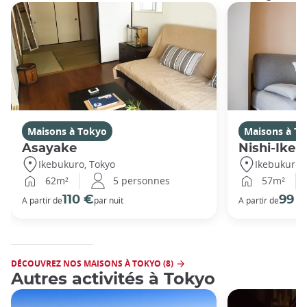
Maisons à Tokyo
Maisons à T
Asayake
Nishi-Ikeb
Ikebukuro, Tokyo
Ikebukuro,
62m²
5 personnes
57m²
110 €
99 
A partir de
par nuit
A partir de
DÉCOUVREZ NOS MAISONS À TOKYO (8)
Autres activités à Tokyo