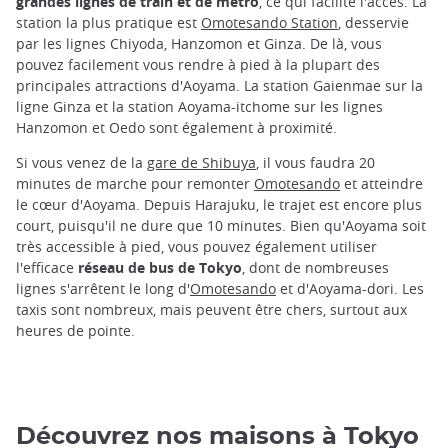
grandes lignes de train et de métro
, ce qui facilite l'accès. La
station la plus pratique est
Omotesando Station
, desservie
par les lignes Chiyoda, Hanzomon et Ginza. De là, vous
pouvez facilement vous rendre à pied à la plupart des
principales attractions d'Aoyama. La station Gaienmae sur la
ligne Ginza et la station Aoyama-itchome sur les lignes
Hanzomon et Oedo sont également à proximité.
Si vous venez de la
gare de Shibuya
, il vous faudra 20
minutes de marche pour remonter
Omotesando
et atteindre
le cœur d'Aoyama. Depuis Harajuku, le trajet est encore plus
court, puisqu'il ne dure que 10 minutes. Bien qu'Aoyama soit
très accessible à pied, vous pouvez également utiliser
l'efficace
réseau de bus de Tokyo
, dont de nombreuses
lignes s'arrêtent le long d'
Omotesando
et d'Aoyama-dori. Les
taxis sont nombreux, mais peuvent être chers, surtout aux
heures de pointe.
Découvrez nos maisons à Tokyo