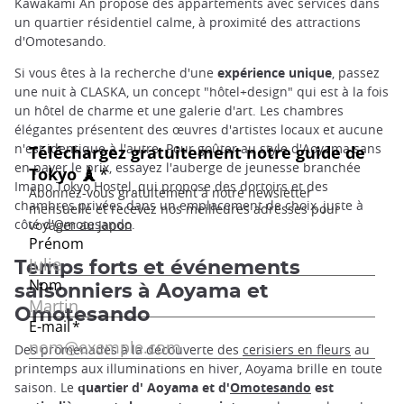
Kawakami An propose des appartements avec services dans
un quartier résidentiel calme, à proximité des attractions
d'Omotesando.
Si vous êtes à la recherche d'une
expérience unique
, passez
une nuit à CLASKA, un concept "hôtel+design" qui est à la fois
un hôtel de charme et une galerie d'art. Les chambres
élégantes présentent des œuvres d'artistes locaux et aucune
n'est identique à l'autre. Pour goûter au style d'Aoyama sans
en payer le prix, essayez l'auberge de jeunesse branchée
Imano Tokyo Hostel, qui propose des dortoirs et des
chambres privées dans un emplacement de choix, juste à
côté d'
Omotesando
.
Temps forts et événements
saisonniers à Aoyama et
Omotesando
Des promenades à la découverte des
cerisiers en fleurs
au
printemps aux illuminations en hiver, Aoyama brille en toute
saison. Le
quartier d'
Aoyama et d'
Omotesando
est