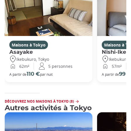
Maisons à Tokyo
Maisons à T
Asayake
Nishi-Ikeb
Ikebukuro, Tokyo
Ikebukuro,
62m²
5 personnes
57m²
110 €
99 
A partir de
par nuit
A partir de
DÉCOUVREZ NOS MAISONS À TOKYO (8)
Autres activités à Tokyo