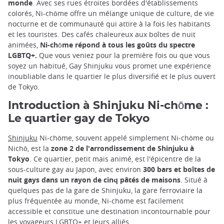
monde
. Avec ses rues étroites bordées d'établissements
colorés, Ni-chōme offre un mélange unique de culture, de vie
nocturne et de communauté qui attire à la fois les habitants
et les touristes. Des cafés chaleureux aux boîtes de nuit
animées,
Ni-chōme répond à tous les goûts du spectre
LGBTQ+.
Que vous veniez pour la première fois ou que vous
soyez un habitué, Gay Shinjuku vous promet une expérience
inoubliable dans le quartier le plus diversifié et le plus ouvert
de Tokyo.
Introduction à Shinjuku Ni-chōme :
Le quartier gay de Tokyo
Shinjuku
Ni-chōme, souvent appelé simplement Ni-chōme ou
Nichō, est la
zone 2 de l'arrondissement de Shinjuku à
Tokyo
. Ce quartier, petit mais animé, est l'épicentre de la
sous-culture gay au Japon, avec environ
300 bars et boîtes de
nuit gays dans un rayon de cinq pâtés de maisons
. Situé à
quelques pas de la gare de Shinjuku, la gare ferroviaire la
plus fréquentée au monde, Ni-chōme est facilement
accessible et constitue une destination incontournable pour
les voyageurs LGBTQ+ et leurs alliés.