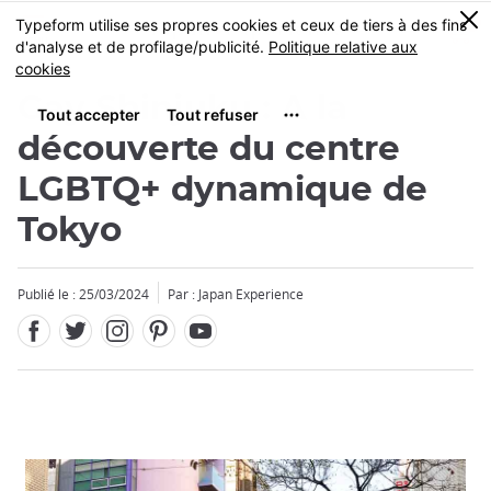
Facebook
Twitter
Instagram
Pinterest
Youtube
Skip
0
MENU
to
main
content
Gay Shinjuku : A la
découverte du centre
LGBTQ+ dynamique de
Tokyo
Publié le : 25/03/2024
Par : Japan Experience