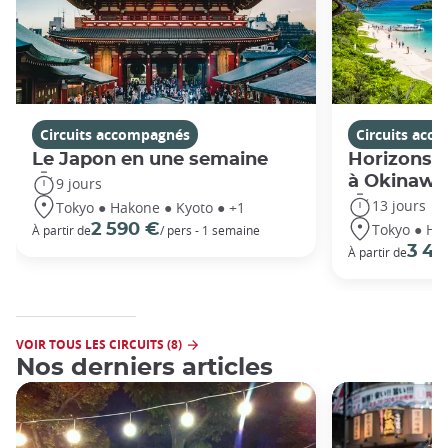
Circuits accompagnés
Circuits acc
Le Japon en une semaine
Horizons j
à Okinawa
9 jours
13 jours
Tokyo ● Hakone ● Kyoto ● +1
Tokyo ● Ha
2 590 €
À partir de
/ pers - 1 semaine
3 49
À partir de
VOIR TOUS LES CIRCUITS (8)
Nos derniers articles