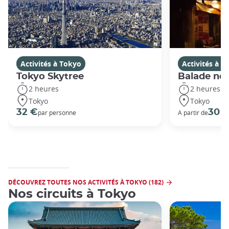
Activités à Tokyo
Activités à T
Tokyo Skytree
Balade noc
2 heures
2 heures
Tokyo
Tokyo
32 €
30 
par personne
A partir de
DÉCOUVREZ TOUTES NOS ACTIVITÉS À TOKYO (182)
Nos circuits à Tokyo