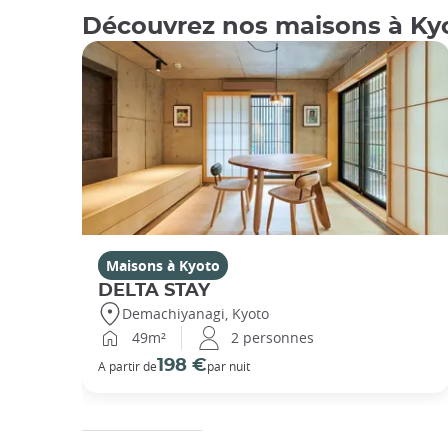
Découvrez nos maisons à Ky
Maisons à Kyoto
DELTA STAY
Demachiyanagi, Kyoto
49m²
2 personnes
198 €
A partir de
par nuit