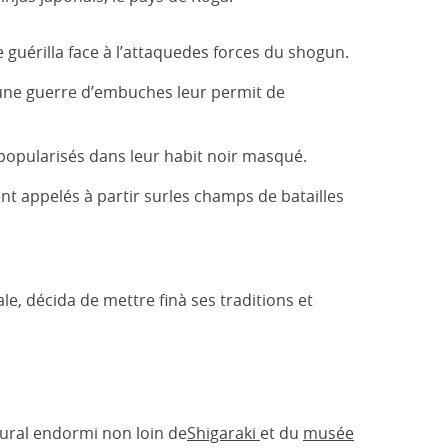
e guérilla face à l’attaquedes forces du shogun.
à une guerre d’embuches leur permit de
 popularisés dans leur habit noir masqué.
nt appelés à partir surles champs de batailles
le, décida de mettre finà ses traditions et
 rural endormi non loin de
Shigaraki
et du
musée