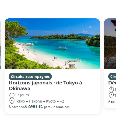
Circuits accompagnés
Ci
Horizons japonais : de Tokyo à
Dé
Okinawa
13 jours
Tokyo ● Hakone ● Kyoto ● +2
À par
3 490 €
À partir de
/ pers - 2 semaines