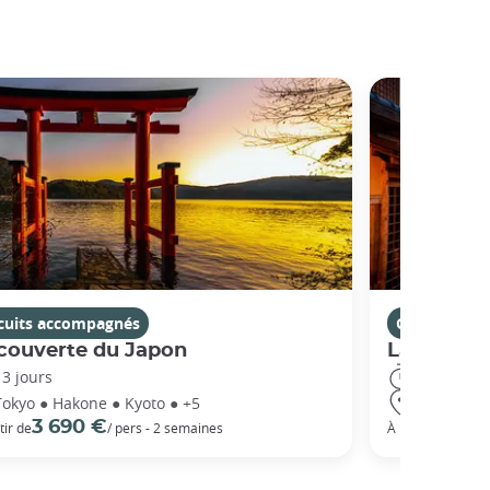
rcuits accompagnés
Circuits ac
couverte du Japon
La Route 
13 jours
14 jours
Tokyo ● Hakone ● Kyoto ● +5
Tokyo ● Ha
3 690 €
5 3
tir de
/ pers - 2 semaines
À partir de