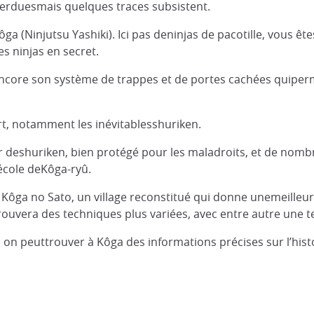
 perduesmais quelques traces subsistent.
a (Ninjutsu Yashiki). Ici pas deninjas de pacotille, vous ê
s ninjas en secret.
ncore son système de trappes et de portes cachées quiperm
art, notamment les inévitablesshuriken.
er deshuriken, bien protégé pour les maladroits, et de nom
l’école deKôga-ryû.
ôga no Sato, un village reconstitué qui donne unemeilleure
ouvera des techniques plus variées, avec entre autre une t
on peuttrouver à Kôga des informations précises sur l’histo