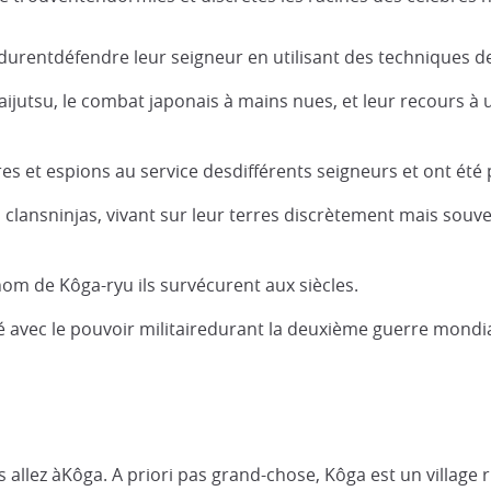
a durentdéfendre leur seigneur en utilisant des techniques d
 taijutsu, le combat japonais à mains nues, et leur recours 
es et espions au service desdifférents seigneurs et ont été
clansninjas, vivant sur leur terres discrètement mais souve
e nom de Kôga-ryu ils survécurent aux siècles.
ré avec le pouvoir militairedurant la deuxième guerre mondia
us allez àKôga. A priori pas grand-chose, Kôga est un village