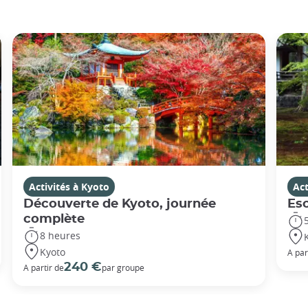
Activités à Kyoto
Act
Découverte de Kyoto, journée
Esc
complète
8 heures
Kyoto
A par
240 €
A partir de
par groupe