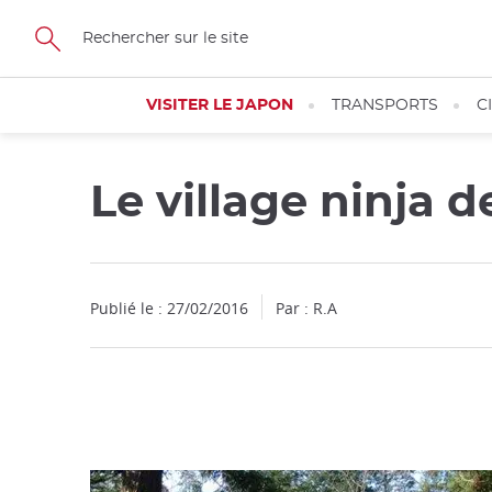
Facebook
Twitter
Instagram
Pinterest
Youtube
Skip
to
main
content
VISITER LE JAPON
TRANSPORTS
C
Le village ninja 
Fermer
Publié le : 27/02/2016
Par : R.A