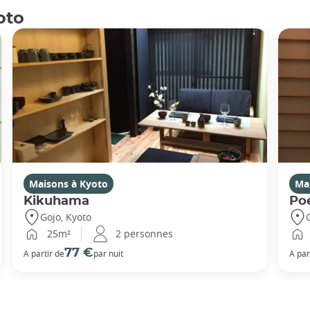
oto
Maisons à Kyoto
Ma
Kikuhama
Po
Gojo, Kyoto
25m²
2 personnes
77 €
A partir de
par nuit
A par