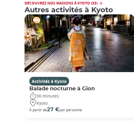
DÉCOUVREZ NOS MAISONS À KYOTO (33)
Autres activités à Kyoto
Activités à Kyoto
Balade nocturne à Gion
90 minutes
Kyoto
27 €
À partir de
par personne