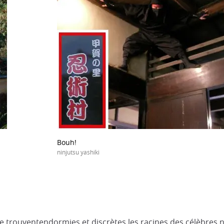
Bouh!
ninjutsu yashiki
se trouventendormies et discrètes les racines des célèbres n