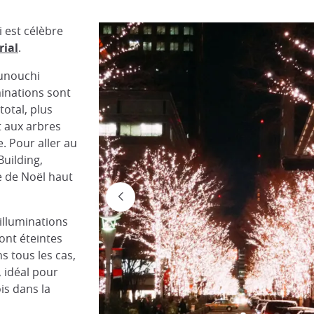
 est célèbre
rial
.
runouchi
minations sont
total, plus
t aux arbres
 Pour aller au
uilding,
re de Noël haut
illuminations
ront éteintes
s tous les cas,
, idéal pour
is dans la