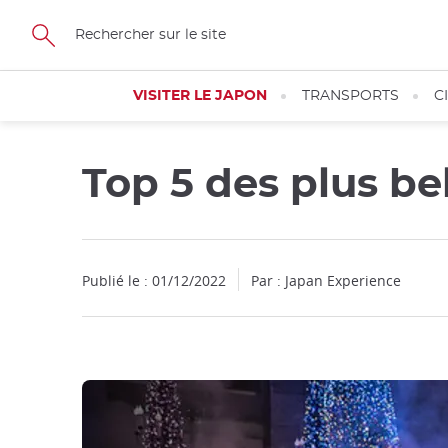
Facebook
Twitter
Instagram
Pinterest
Youtube
Skip
to
main
content
VISITER LE JAPON
TRANSPORTS
C
Top 5 des plus be
Publié le : 01/12/2022
Par : Japan Experience