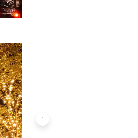
©OiMax, flickr