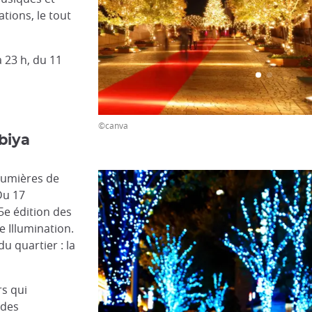
tions, le tout
 23 h, du 11
©canva
biya
 lumières de
Du 17
5e édition des
e Illumination.
u quartier : la
rs qui
 des