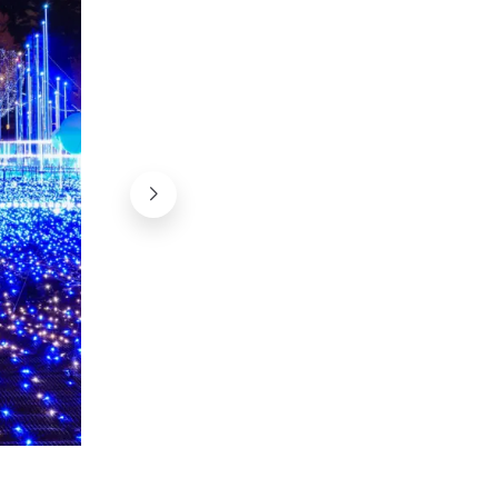
©掬茶, Wikimedia Commons