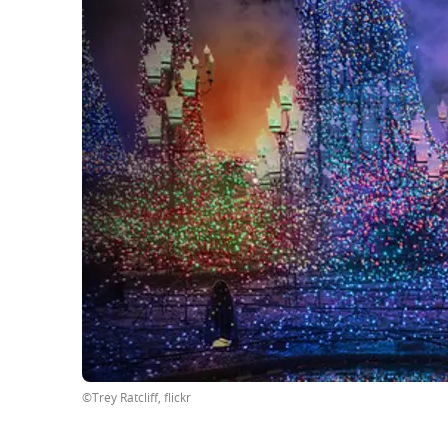
©Trey Ratcliff, flickr