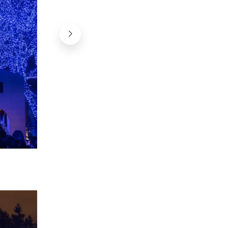
©canva