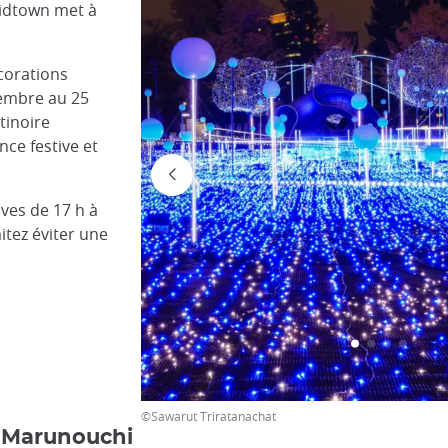
Midtown met à
écorations
vembre au 25
tinoire
ce festive et
ives de 17 h à
aitez éviter une
©Sawarut Triratanachat
à Marunouchi