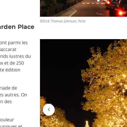
©Dick Thomas Johnson, flickr
arden Place
ont parmi les
Baccarat
ands lustres du
ux et de 250
te édition
yriade de
es autres. On
on des
couleur
musiques et