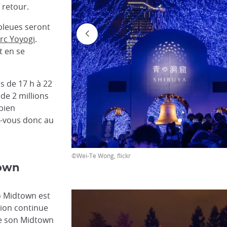
 retour.
 bleues seront
rc Yoyogi
.
t en se
es de 17 h à 22
 de 2 millions
 bien
z-vous donc au
©Wei-Te Wong, flickr
town
o Midtown est
tion continue
de son Midtown