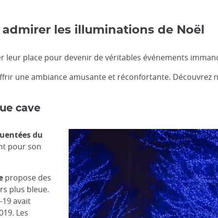
 admirer les illuminations de Noël
uver leur place pour devenir de véritables événements imman
offrir une ambiance amusante et réconfortante. Découvrez no
lue cave
équentées du
nt pour son
e
propose des
s plus bleue.
-19 avait
019. Les