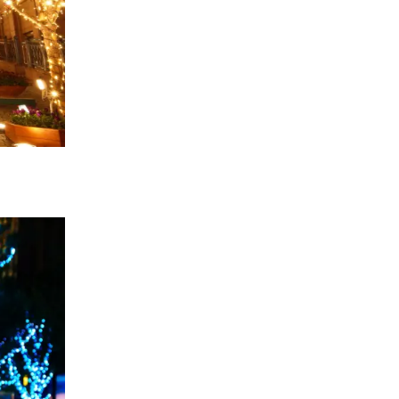
©canva