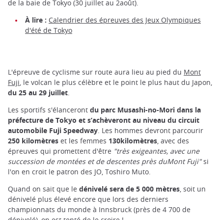
de la baie de Tokyo (30 juillet au 2août).
À lire :
Calendrier des épreuves des Jeux Olympiques
d'été de Tokyo
L'épreuve de cyclisme sur route aura lieu au pied du
Mont
Fuji
, le volcan le plus célèbre et le point le plus haut du Japon,
du 25 au 29 juillet
.
Les sportifs s'élanceront
du parc Musashi-no-Mori dans la
préfecture de Tokyo et s’achèveront au niveau du circuit
automobile Fuji Speedway
. Les hommes devront parcourir
250 kilomètres
et les femmes
130kilomètres
, avec des
épreuves qui promettent d'être
"très exigeantes, avec une
succession de montées et de descentes près duMont Fuji"
si
l'on en croit le patron des JO, Toshiro Muto.
Quand on sait que le
dénivelé sera de 5 000 mètres
, soit un
dénivelé plus élevé encore que lors des derniers
championnats du monde à Innsbruck (près de 4 700 de
dénivelé), on est tenté de le croire !