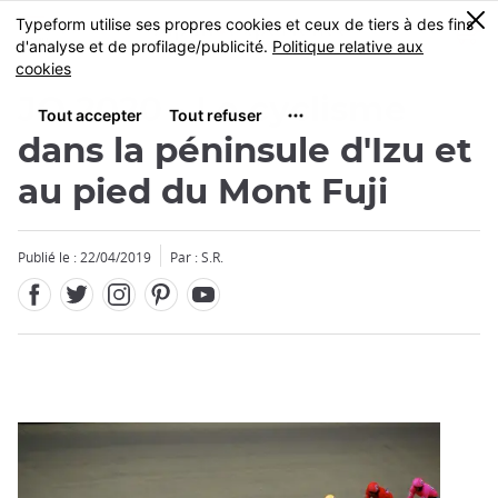
Facebook
Twitter
Instagram
Pinterest
Youtube
Skip
0
MENU
to
main
content
JO 2020 - Le cyclisme
dans la péninsule d'Izu et
au pied du Mont Fuji
Fermer
Publié le : 22/04/2019
Par : S.R.