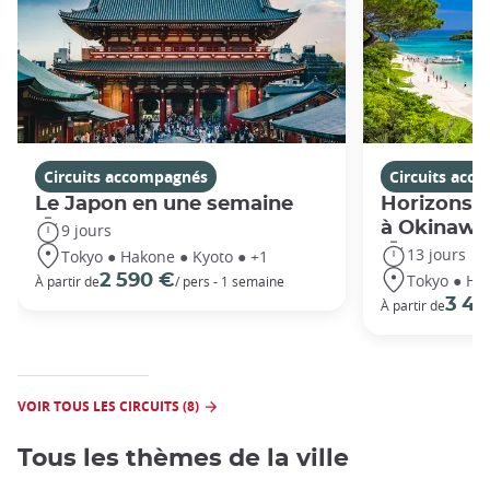
Circuits accompagnés
Circuits acc
Le Japon en une semaine
Horizons j
à Okinawa
9 jours
13 jours
Tokyo ● Hakone ● Kyoto ● +1
Tokyo ● Ha
2 590 €
À partir de
/ pers - 1 semaine
3 49
À partir de
VOIR TOUS LES CIRCUITS (8)
Tous les thèmes de la ville