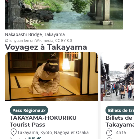
Nakabashi Bridge, Takayama
@lienyuan lee on Wikimedia, CC BY 3.0
Voyagez à Takayama
Pass Régionaux
Billets de train
TAKAYAMA-HOKURIKU
Billets de t
Tourist Pass
Takayama
Takayama, Kyoto, Nagoya et Osaka.
4h15