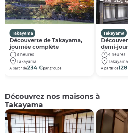
Takayama
Takayama
Découverte de Takayama,
Découverte
journée complète
demi-journ
8 heures
4 heures
Takayama
Takayama
234 €
128 
A partir de
par groupe
A partir de
Découvrez nos maisons à
Takayama