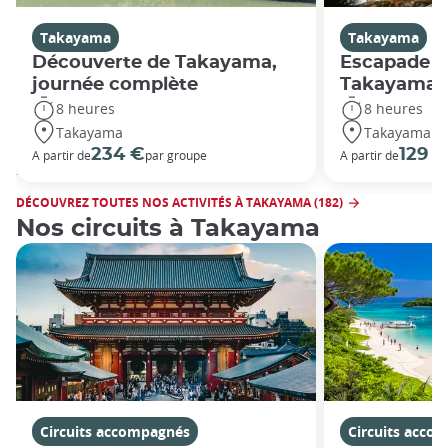
Takayama
Takayama
Découverte de Takayama,
Escapade r
journée complète
Takayama
8 heures
8 heures
Takayama
Takayama
234 €
129 €
A partir de
par groupe
A partir de
DÉCOUVREZ TOUTES NOS ACTIVITÉS À TAKAYAMA (182)
Nos circuits à Takayama
Circuits accompagnés
Circuits acco