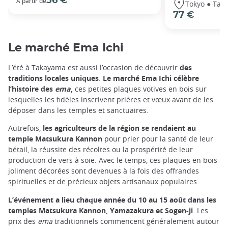
56 €
À partir de
Tokyo ● Tak
77 €
Le marché Ema Ichi
L’été à Takayama est aussi l’occasion de découvrir
des
traditions locales uniques
.
Le marché Ema Ichi célèbre
l’histoire des
ema
,
ces petites plaques votives en bois sur
lesquelles les fidèles inscrivent prières et vœux avant de les
déposer dans les temples et sanctuaires.
Autrefois,
les agriculteurs de la région se rendaient au
temple Matsukura Kannon
pour prier pour la santé de leur
bétail, la réussite des récoltes ou la prospérité de leur
production de vers à soie. Avec le temps, ces plaques en bois
joliment décorées sont devenues à la fois des offrandes
spirituelles et de précieux objets artisanaux populaires.
L’événement a lieu chaque année du 10 au 15 août dans les
temples Matsukura Kannon, Yamazakura et Sogen-ji
. Les
prix des
ema
traditionnels commencent généralement autour