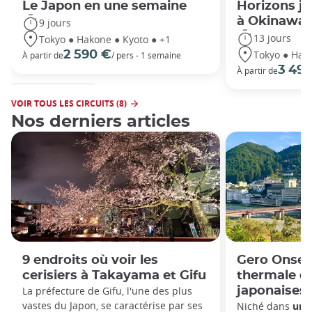
Le Japon en une semaine
Horizons ja
à Okinawa
9 jours
13 jours
Tokyo ● Hakone ● Kyoto ● +1
Tokyo ● Hako
2 590 €
À partir de
/ pers - 1 semaine
3 49
À partir de
VOIR TOUS LES CIRCUITS (8)
Nos derniers articles
9 endroits où voir les
Gero Onsen
cerisiers à Takayama et Gifu
thermale da
La préfecture de Gifu, l'une des plus
japonaises
vastes du Japon, se caractérise par ses
Niché dans
une 