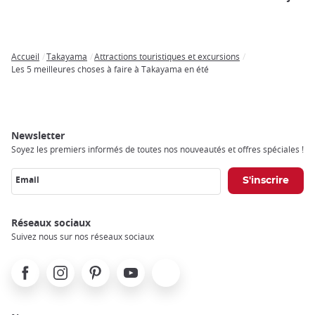
Accueil
Takayama
Attractions touristiques et excursions
Breadcrumb
Les 5 meilleures choses à faire à Takayama en été
Newsletter
Soyez les premiers informés de toutes nos nouveautés et offres spéciales !
Email
Réseaux sociaux
Suivez nous sur nos réseaux sociaux
Facebook
Instagram
Pinterest
Youtube
X