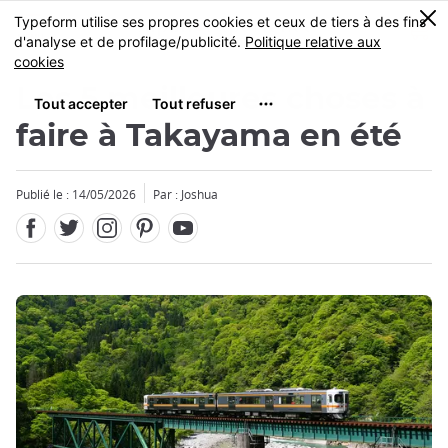
Facebook
Twitter
Instagram
Pinterest
Youtube
Skip
0
MENU
to
main
content
Les 5 meilleures choses à
faire à Takayama en été
Publié le : 14/05/2026
Par : Joshua