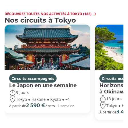
DÉCOUVREZ TOUTES NOS ACTIVITÉS À TOKYO (182)
Nos circuits à Tokyo
Circuits accompagnés
Circuits acc
Le Japon en une semaine
Horizons j
à Okinawa
9 jours
13 jours
Tokyo ● Hakone ● Kyoto ● +1
Tokyo ● Ha
2 590 €
À partir de
/ pers - 1 semaine
3 49
À partir de