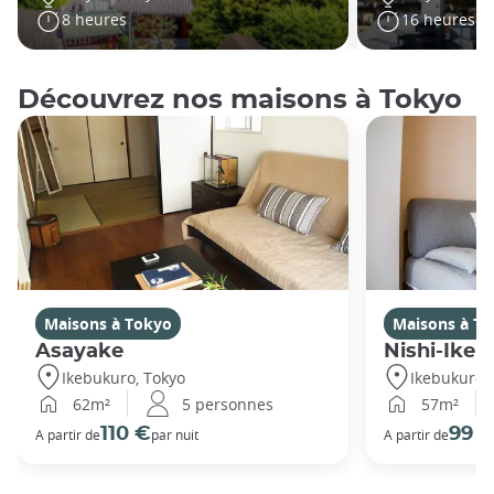
8 heures
16 heures
Découvrez nos maisons à Tokyo
Maisons à Tokyo
Maisons à T
Asayake
Nishi-Ikeb
Ikebukuro, Tokyo
Ikebukuro,
62m²
5 personnes
57m²
110 €
99 
A partir de
par nuit
A partir de