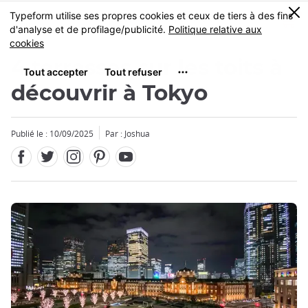
Facebook
Twitter
Instagram
Pinterest
Youtube
Skip
0
MENU
to
main
content
4 terrasses sur les toits à
découvrir à Tokyo
Publié le : 10/09/2025
Par : Joshua