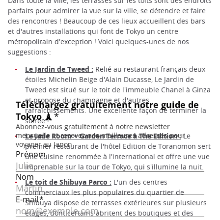
Dans toute la ville, les terrasses sur les toits sont des endroits
parfaits pour admirer la vue sur la ville, se détendre et faire
des rencontres ! Beaucoup de ces lieux accueillent des bars
et d'autres installations qui font de Tokyo un centre
métropolitain d'exception ! Voici quelques-unes de nos
suggestions :
Le Jardin de Tweed :
Relié au restaurant français deux
étoiles Michelin Beige d'Alain Ducasse, Le Jardin de
Tweed est situé sur le toit de l'immeuble Chanel à Ginza
et propose du champagne et d'autres
rafraîchissements. Une excellente façon de terminer la
soirée !
Le Jade Room + Garden Terrace à The Edition :
Le
premier restaurant de l'hôtel Edition de Toranomon sert
une cuisine renommée à l'international et offre une vue
imprenable sur la tour de Tokyo, qui s'illumine la nuit.
Le toit de Shibuya Parco :
L'un des centres
commerciaux les plus populaires du quartier de
Shibuya dispose de terrasses extérieures sur plusieurs
étages, dont certains abritent des boutiques et des