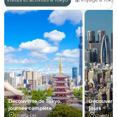
Visites et activités à Tokyo
Voyage à Tokyo
Découverte de Tokyo,
Découverte
journée complète
jours
Chiyoda City
Chiyoda City