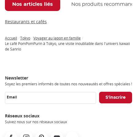
Nos articles liés
Nos produits recommand
Restaurants et cafés
Accueil
Tokyo
Voyager au Japon en famille
Breadcrumb
Le café PomPomPurin à Tokyo, une visite inoubliable dans l'univers kawaii
de Sanrio
Newsletter
Soyez les premiers informés de toutes nos nouveautés et offres spéciales !
Email
Réseaux sociaux
Suivez nous sur nos réseaux sociaux
Facebook
Instagram
Pinterest
Youtube
X