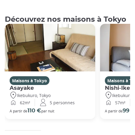
Découvrez nos maisons à Tokyo
Maisons à Tokyo
Maisons à T
Asayake
Nishi-Ikeb
Ikebukuro, Tokyo
Ikebukuro,
62m²
5 personnes
57m²
110 €
99 
A partir de
par nuit
A partir de