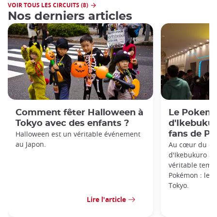
VOIR TOUS LES CIRCUITS (8)
Nos derniers articles
Comment fêter Halloween à
Le Pokemo
Tokyo avec des enfants ?
d'Ikebukur
Halloween est un véritable événement
fans de P
au Japon.
Au cœur du cél
d'Ikebukuro à 
véritable temp
Pokémon : le 
Tokyo.
Lire l'article