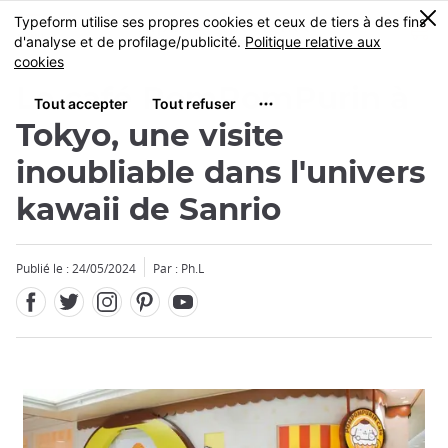
Facebook
Twitter
Instagram
Pinterest
Youtube
Skip
0
MENU
to
main
content
Le café PomPomPurin à
Tokyo, une visite
inoubliable dans l'univers
kawaii de Sanrio
Fermer
Fermer
Publié le : 24/05/2024
Par : Ph.L