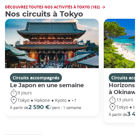
DÉCOUVREZ TOUTES NOS ACTIVITÉS À TOKYO (182)
Nos circuits à Tokyo
Circuits accompagnés
Circuits acc
Le Japon en une semaine
Horizons j
à Okinawa
9 jours
13 jours
Tokyo ● Hakone ● Kyoto ● +1
Tokyo ● Ha
2 590 €
À partir de
/ pers - 1 semaine
3 49
À partir de