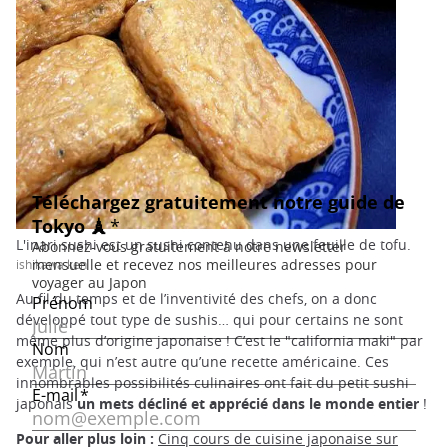
L'inari sushi est un sushi contenu dans une feuille de tofu.
ishikawa ken
Au fil du temps et de l’inventivité des chefs, on a donc
développé tout type de sushis… qui pour certains ne sont
même plus d’origine japonaise ! C’est le "california maki" par
exemple, qui n’est autre qu’une recette américaine. Ces
innombrables possibilités culinaires ont fait du petit sushi
japonais
un mets décliné et apprécié dans le monde entier
!
Pour aller plus loin :
Cinq cours de cuisine japonaise sur