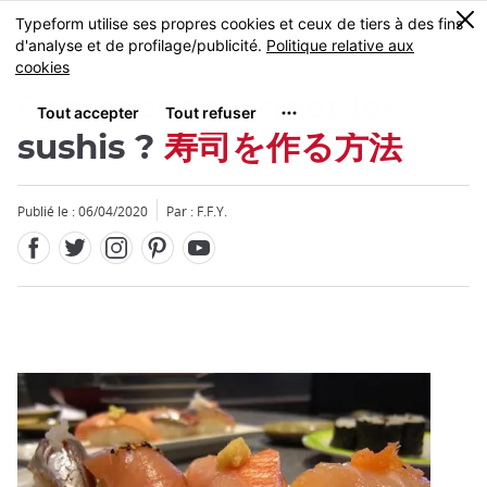
Facebook
Twitter
Instagram
Pinterest
Youtube
Skip
0
MENU
to
main
content
Comment cuisiner les
sushis ?
寿司を作る方法
Publié le : 06/04/2020
Par : F.F.Y.
Fermer
Fermer
Add
mask
focusable
element
for
loop
on
focus