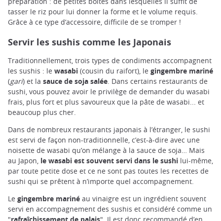
préparation : de petites boîtes dans lesquelles il suffit de
tasser le riz pour lui donner la forme et le volume requis.
Grâce à ce type d’accessoire, difficile de se tromper !
Servir les sushis comme les Japonais
Traditionnellement, trois types de condiments accompagnent
les sushis : le
wasabi
(cousin du raifort), le
gingembre mariné
(
gari
) et la
sauce de soja salée
. Dans certains restaurants de
sushi, vous pouvez avoir le privilège de demander du wasabi
frais, plus fort et plus savoureux que la pâte de wasabi... et
beaucoup plus cher.
Dans de nombreux restaurants japonais à l’étranger, le sushi
est servi de façon non-traditionnelle, c’est-à-dire avec une
noisette de wasabi qu’on mélange à la sauce de soja… Mais
au Japon,
le wasabi est souvent servi dans le sushi
lui-même,
par toute petite dose et ce ne sont pas toutes les recettes de
sushi qui se prêtent à n’importe quel accompagnement.
Le
gingembre mariné
au vinaigre est un ingrédient souvent
servi en accompagnement des sushis et considéré comme un
"
rafraîchissement de palais
". Il est donc recommandé d’en