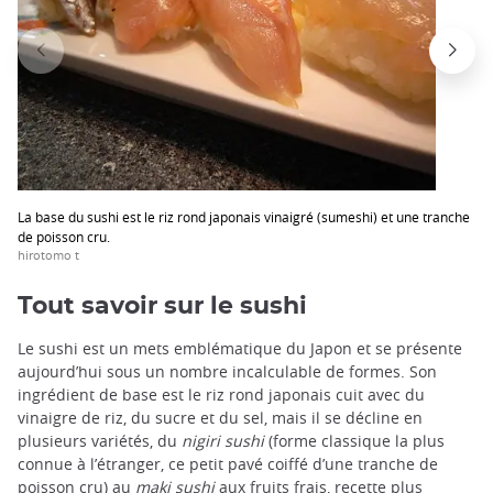
trap
after
an
iframe
La base du sushi est le riz rond japonais vinaigré (sumeshi) et une tranche
de poisson cru.
hirotomo t
Tout savoir sur le sushi
Le sushi est un mets emblématique du Japon et se présente
aujourd’hui sous un nombre incalculable de formes. Son
ingrédient de base est le riz rond japonais cuit avec du
vinaigre de riz, du sucre et du sel, mais il se décline en
plusieurs variétés, du
nigiri sushi
(forme classique la plus
connue à l’étranger, ce petit pavé coiffé d’une tranche de
poisson cru) au
maki sushi
aux fruits frais, recette plus