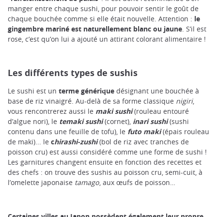
manger entre chaque sushi, pour pouvoir sentir le goût de
chaque bouchée comme si elle était nouvelle. Attention :
le
gingembre mariné est naturellement blanc ou jaune
. S’il est
rose, c’est qu’on lui a ajouté un attirant colorant alimentaire !
Les différents types de sushis
Le sushi est un
terme générique
désignant une bouchée à
base de riz vinaigré. Au-delà de sa forme classique
nigiri
,
vous rencontrerez aussi le
maki sushi
(rouleau entouré
d’algue nori), le
temaki sushi
(cornet),
inari sushi
(sushi
contenu dans une feuille de tofu), le
futo maki
(épais rouleau
de maki)... le
c
hirashi-zushi
(bol de riz avec tranches de
poisson cru) est aussi considéré comme une forme de sushi !
Les garnitures changent ensuite en fonction des recettes et
des chefs : on trouve des sushis au poisson cru, semi-cuit, à
l’omelette japonaise
tamago
, aux œufs de poisson…
Certaines villes au Japon possèdent également leur propre