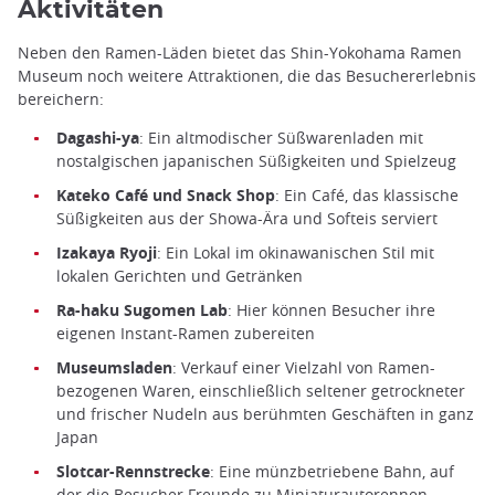
Aktivitäten
Neben den Ramen-Läden bietet das Shin-Yokohama Ramen
Museum noch weitere Attraktionen, die das Besuchererlebnis
bereichern:
Dagashi-ya
: Ein altmodischer Süßwarenladen mit
nostalgischen japanischen Süßigkeiten und Spielzeug
Kateko Café und Snack Shop
: Ein Café, das klassische
Süßigkeiten aus der Showa-Ära und Softeis serviert
Izakaya Ryoji
: Ein Lokal im okinawanischen Stil mit
lokalen Gerichten und Getränken
Ra-haku Sugomen Lab
: Hier können Besucher ihre
eigenen Instant-Ramen zubereiten
Museumsladen
: Verkauf einer Vielzahl von Ramen-
bezogenen Waren, einschließlich seltener getrockneter
und frischer Nudeln aus berühmten Geschäften in ganz
Japan
Slotcar-Rennstrecke
: Eine münzbetriebene Bahn, auf
der die Besucher Freunde zu Miniaturautorennen