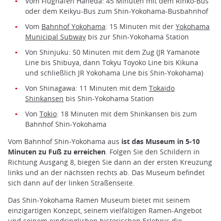
Vom Flughafen Haneda: 45 Minuten mit dem Rinko-Bus
oder dem Keikyu-Bus zum Shin-Yokohama-Busbahnhof
Vom
Bahnhof Yokohama
: 15 Minuten mit der
Yokohama
Municipal Subway
bis zur Shin-Yokohama Station
Von Shinjuku: 50 Minuten mit dem Zug (JR Yamanote
Line bis Shibuya, dann Tokyu Toyoko Line bis Kikuna
und schließlich JR Yokohama Line bis Shin-Yokohama)
Von Shinagawa: 11 Minuten mit dem
Tokaido
Shinkansen
bis Shin-Yokohama Station
Von
Tokio
: 18 Minuten mit dem Shinkansen bis zum
Bahnhof Shin-Yokohama
Vom Bahnhof Shin-Yokohama aus
ist das Museum in 5-10
Minuten zu Fuß zu erreichen
. Folgen Sie den Schildern in
Richtung Ausgang 8, biegen Sie dann an der ersten Kreuzung
links und an der nächsten rechts ab. Das Museum befindet
sich dann auf der linken Straßenseite.
Das Shin-Yokohama Ramen Museum bietet mit seinem
einzigartigen Konzept, seinem vielfältigen Ramen-Angebot
und seinem eindringlichen historischen Erlebnis die