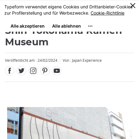
Facebook
Twitter
Instagram
Pinterest
Youtube
Größe
0
MENU
Shin-Yokohama Ramen-
Museum
Veröffentlicht am : 24/02/2024
Von : Japan Experience