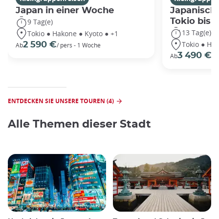
Japan in einer Woche
Japanische
Tokio bis
9 Tag(e)
13 Tag(e)
Tokio ● Hakone ● Kyoto ● +1
Tokio ● Hak
2 590 €
Ab
/ pers - 1 Woche
3 490 €
Ab
/P
ENTDECKEN SIE UNSERE TOUREN (4)
Alle Themen dieser Stadt