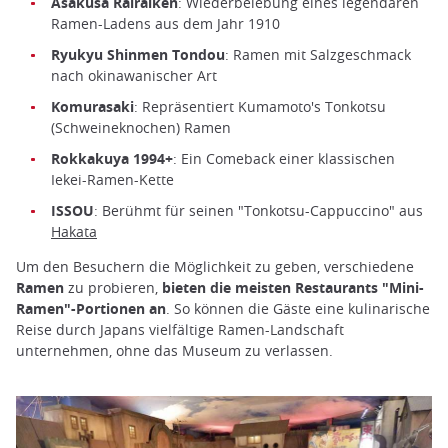
Asakusa Rairaiken
: Wiederbelebung eines legendären
Ramen-Ladens aus dem Jahr 1910
Ryukyu Shinmen Tondou
: Ramen mit Salzgeschmack
nach okinawanischer Art
Komurasaki
: Repräsentiert Kumamoto's Tonkotsu
(Schweineknochen) Ramen
Rokkakuya 1994+
: Ein Comeback einer klassischen
Iekei-Ramen-Kette
ISSOU
: Berühmt für seinen "Tonkotsu-Cappuccino" aus
Hakata
Um den Besuchern die Möglichkeit zu geben, verschiedene
Ramen
zu probieren,
bieten die meisten Restaurants "Mini-
Ramen"-Portionen an
. So können die Gäste eine kulinarische
Reise durch Japans vielfältige Ramen-Landschaft
unternehmen, ohne das Museum zu verlassen.