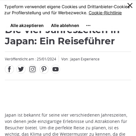
Facebook
Twitter
Instagram
Pinterest
Youtube
Größe
0
MENU
Die vier Jahreszeiten in
Japan: Ein Reiseführer
Veröffentlicht am : 25/01/2024
Von : Japan Experience
Japan ist bekannt für seine vier verschiedenen Jahreszeiten,
von denen jede einzigartige Erlebnisse und Attraktionen für
Besucher bietet. Um die perfekte Reise zu planen, ist es
wichtig, das Klima und die Wettermuster zu kennen, da die