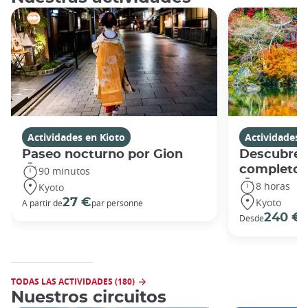
Actividades en Kioto
Actividades 
Paseo nocturno por Gion
Descubre K
completo
90 minutos
8 horas
Kyoto
Kyoto
27 €
A partir de
par personne
240 €
Desde
p
TODAS LAS ACTIVIDADES (180)
Nuestros circuitos