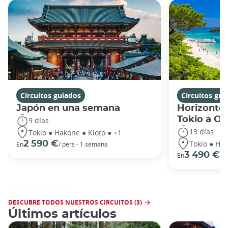
Circuitos guiados
Circuitos gui
Japón en una semana
Horizontes
Tokio a O
9 días
13 días
Tokio ● Hakone ● Kioto ● +1
Tokio ● Hak
2 590 €
En
/ pers - 1 semana
3 490 €
En
/ 
DESCUBRE TODOS NUESTROS CIRCUITOS (3)
Últimos artículos