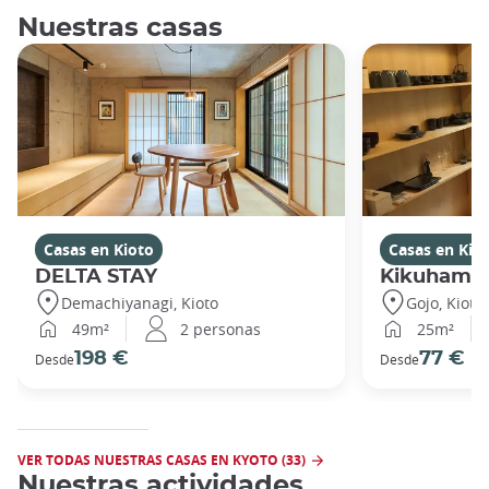
Nuestras casas
Casas en Kioto
Casas en Kio
DELTA STAY
Kikuhama
Demachiyanagi, Kioto
Gojo, Kioto
49m²
2 personas
25m²
198 €
77 €
Desde
Desde
VER TODAS NUESTRAS CASAS EN KYOTO (33)
Nuestras actividades