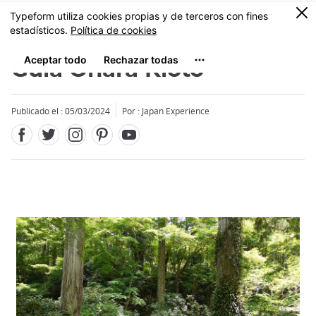
Facebook
Twitter
Instagram
Pinterest
Youtube
Tamaño
0
MENU
Guía Ohara Kioto
Publicado el : 05/03/2024
Por : Japan Experience