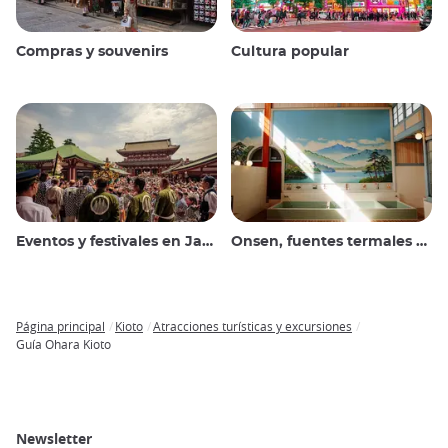
Compras y souvenirs
Cultura popular
Eventos y festivales en Japón
Onsen, fuentes termales y baños públicos
Página principal
Kioto
Atracciones turísticas y excursiones
Breadcrumb
Guía Ohara Kioto
Newsletter