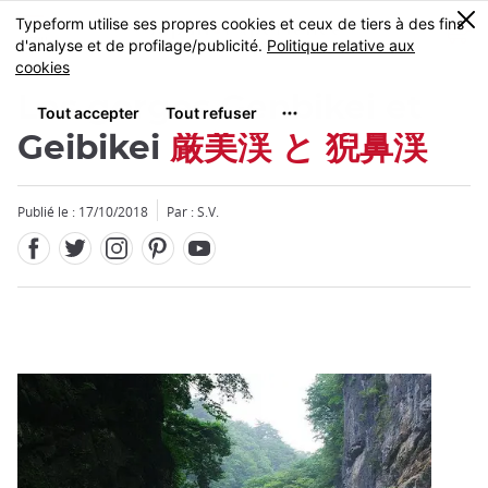
Facebook
Twitter
Instagram
Pinterest
Youtube
Skip
0
MENU
to
main
content
Les gorges Genbikei et
Geibikei
厳美渓 と 猊鼻渓
Publié le : 17/10/2018
Par : S.V.
Fermer