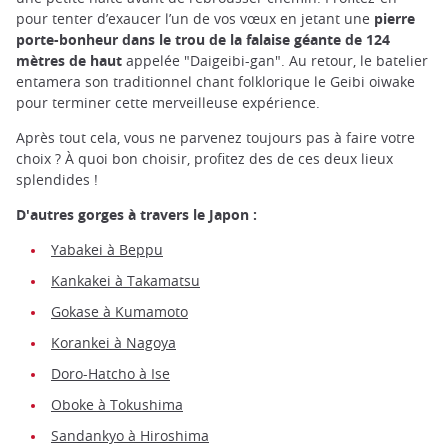
pour tenter d’exaucer l’un de vos vœux en jetant une
pierre
porte-bonheur dans le trou de la falaise géante de 124
mètres de haut
appelée "Daigeibi-gan". Au retour, le batelier
entamera son traditionnel chant folklorique le Geibi oiwake
pour terminer cette merveilleuse expérience.
Après tout cela, vous ne parvenez toujours pas à faire votre
choix ? À quoi bon choisir, profitez des de ces deux lieux
splendides !
D'autres gorges à travers le Japon :
Yabakei à Beppu
Kankakei à Takamatsu
Gokase à Kumamoto
Korankei à Nagoya
Doro-Hatcho à Ise
Oboke à Tokushima
Sandankyo à Hiroshima