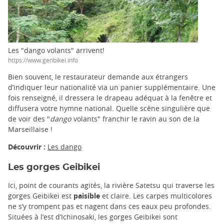
Les "dango volants" arrivent!
https://www.genbikei.info
Bien souvent, le restaurateur demande aux étrangers
d’indiquer leur nationalité via un panier supplémentaire. Une
fois renseigné, il dressera le drapeau adéquat à la fenêtre et
diffusera votre hymne national. Quelle scène singulière que
de voir des "
dango
volants" franchir le ravin au son de la
Marseillaise !
Découvrir :
Les dango
Les gorges Geibikei
Ici, point de courants agités, la rivière Satetsu qui traverse les
gorges Geibikei est
paisible
et claire. Les carpes multicolores
ne s’y trompent pas et nagent dans ces eaux peu profondes.
Situées à l’est d’Ichinosaki, les gorges Geibikei sont