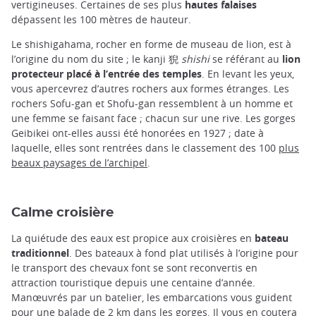
vertigineuses. Certaines de ses plus
hautes falaises
dépassent les 100 mètres de hauteur.
Le shishigahama, rocher en forme de museau de lion, est à
l’origine du nom du site ; le kanji 猊
shishi
se référant au
lion
protecteur placé à l’entrée des temples
. En levant les yeux,
vous apercevrez d’autres rochers aux formes étranges. Les
rochers Sofu-gan et Shofu-gan ressemblent à un homme et
une femme se faisant face ; chacun sur une rive. Les gorges
Geibikei ont-elles aussi été honorées en 1927 ; date à
laquelle, elles sont rentrées dans le classement des 100
plus
beaux paysages de l’archipel
.
Calme croisière
La quiétude des eaux est propice aux croisières en
bateau
traditionnel
. Des bateaux à fond plat utilisés à l’origine pour
le transport des chevaux font se sont reconvertis en
attraction touristique depuis une centaine d’année.
Manœuvrés par un batelier, les embarcations vous guident
pour une balade de 2 km dans les gorges. Il vous en coutera