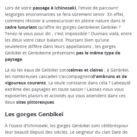
Lors de votre
passage à Ichinoseki
, l'envie de parcourir
lesgorges environnantes se fera sûrement sentir. En effet,
comment résister à uneexcursion en pleine nature dans le
cadre luxuriant
qu'offre les gorges Genbikeiet Geibikei ?
Tenez-le vous pour dit ; c'est impossible ! Ouimais voilà, entre
les deux votre cœur balance. Pourtant bien qu'une
seulelettre diffère dans leurs appellations ; les gorges
Geibikei et Genbikeine présentent
pas le même type de
paysage
.
Là où les eaux de Geibikei sont
calmes et claires
; à Genbikei,
les nombreuses cascades s'accompagnent
d'embruns et de
vigoureux courants
. La seule constante dans cela ? Labeauté
extrême des paysages en toute saison ! Laissez-nous vous
exposerles plaisirs et activités qui vous attendent dans ces
deux
sites pittoresques
.
Les gorges Genbikei
À l'ouest d'Ichinoseki, les gorges Genbikei sont célèbrespour
leur beauté depuis des siècles. Le seigneur du clan Date de