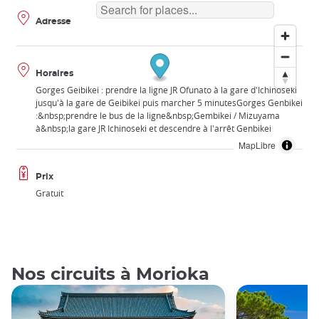
Adresse
Horaires
Gorges Geibikei : prendre la ligne JR Ofunato à la gare d'Ichinoseki
jusqu'à la gare de Geibikei puis marcher 5 minutesGorges Genbikei
:&nbsp;prendre le bus de la ligne&nbsp;Gembikei / Mizuyama
à&nbsp;la gare JR Ichinoseki et descendre à l'arrêt Genbikei
MapLibre
Prix
Gratuit
Nos circuits à Morioka