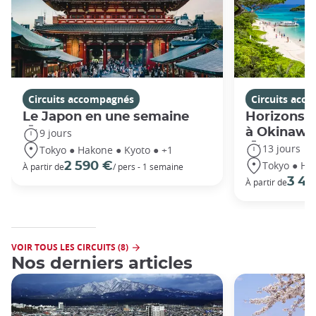
Circuits accompagnés
Circuits acc
Le Japon en une semaine
Horizons j
à Okinawa
9 jours
13 jours
Tokyo ● Hakone ● Kyoto ● +1
Tokyo ● Ha
2 590 €
À partir de
/ pers - 1 semaine
3 49
À partir de
VOIR TOUS LES CIRCUITS (8)
Nos derniers articles