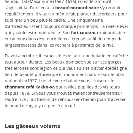
Sendai, DateMasamune (1567-1636), considérant qu’il
s’agissait là d’un lieu à la
beautéextraordinaire
s’y rendait
régulièrement. Il y aurait même fait planter descerisiers pour
sublimer un peu plus le cadre. Une cinquantaine
d’arbresfleurissent toujours chaque printemps. La rivière Iwai
qui y coule esttempétueuse. Son
fort courant
drainantsable
et cailloux dans des tourbillons a creusé au fil du temps de
largescrevasses dans les rochers à proximité de la rive.
D’avril à octobre, il estpossible de faire une balade en calèche
tout autour du site. Les beaux pointsde vue sur ces gorges
très étroites sont légion ce qui vaut au site d’avoir étédésigné
lieu de beauté pittoresque et monument naturel sur le plan
national en1927. Lors de votre balade vous croiserez le
charmant café Kakko-ya
qui raviles papilles des visiteurs
depuis 1878. Si vous vous trouvez malencontreusementsur
l’autre rive ; nul besoin de rebrousser chemin pour traverser
le pont.Le kaggo-ya a pensé à tout !
Les gâteaux volants