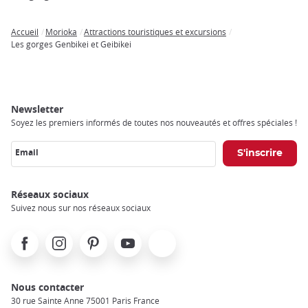
Accueil
Morioka
Attractions touristiques et excursions
Breadcrumb
Les gorges Genbikei et Geibikei
Newsletter
Soyez les premiers informés de toutes nos nouveautés et offres spéciales !
Email
Réseaux sociaux
Suivez nous sur nos réseaux sociaux
Facebook
Instagram
Pinterest
Youtube
X
Nous contacter
30 rue Sainte Anne 75001 Paris France