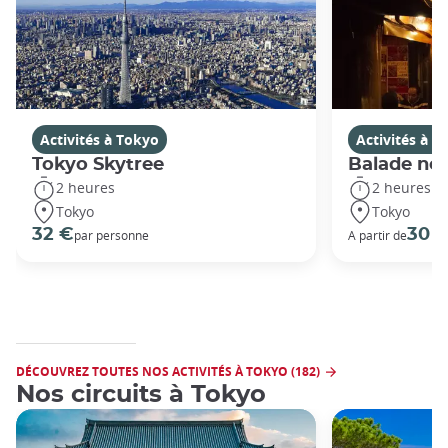
Activités à Tokyo
Activités à T
Tokyo Skytree
Balade noc
2 heures
2 heures
Tokyo
Tokyo
32 €
30 
par personne
A partir de
DÉCOUVREZ TOUTES NOS ACTIVITÉS À TOKYO (182)
Nos circuits à Tokyo