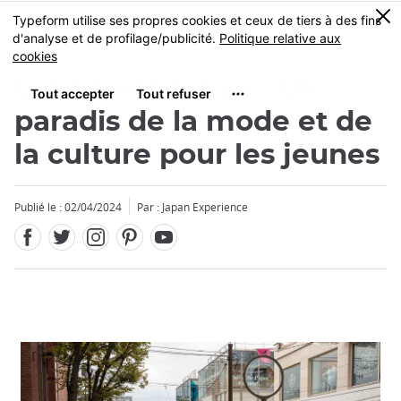
Facebook
Twitter
Instagram
Pinterest
Youtube
Skip
0
MENU
to
main
content
Cat Street Tokyo : Un
paradis de la mode et de
la culture pour les jeunes
Publié le : 02/04/2024
Par : Japan Experience