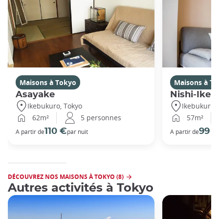
Maisons à Tokyo
Maisons à T
Asayake
Nishi-Ikeb
Ikebukuro, Tokyo
Ikebukuro,
62m²
5 personnes
57m²
110 €
99 
A partir de
par nuit
A partir de
DÉCOUVREZ NOS MAISONS À TOKYO (8)
Autres activités à Tokyo