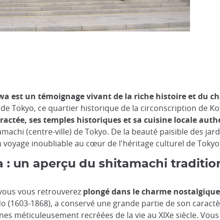
 est un témoignage vivant de la riche histoire et du cha
e de Tokyo, ce quartier historique de la circonscription de K
ctée, ses temples historiques et sa cuisine locale aut
amachi (centre-ville) de Tokyo. De la beauté paisible des jar
 voyage inoubliable au cœur de l'héritage culturel de Tokyo
 : un aperçu du shitamachi traditio
vous vous retrouverez
plongé dans le charme nostalgique
o (1603-1868), a conservé une grande partie de son caractè
ènes méticuleusement recréées de la vie au XIXe siècle. Vou