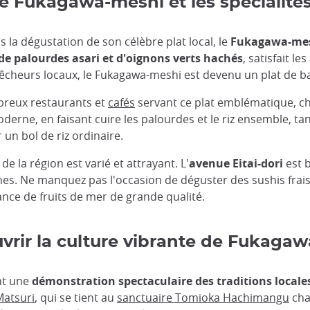
 le Fukagawa-meshi et les spécialités
 la dégustation de son célèbre plat local, le
Fukagawa-me
de palourdes asari et d'oignons verts hachés
, satisfait l
êcheurs locaux, le Fukagawa-meshi est devenu un plat de bas
mbreux restaurants et
cafés
servant ce plat emblématique, ch
rne, en faisant cuire les palourdes et le riz ensemble, tand
un bol de riz ordinaire.
e la région est varié et attrayant. L'
avenue Eitai-dori
est 
es. Ne manquez pas l'occasion de déguster des sushis frais
nce de fruits de mer de grande qualité.
ouvrir la culture vibrante de Fukagaw
ent une
démonstration spectaculaire des traditions locale
Matsuri
, qui se tient au
sanctuaire Tomioka Hachimangu
cha