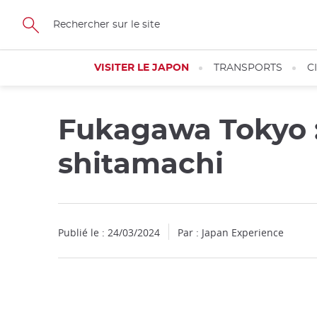
Facebook
Twitter
Instagram
Pinterest
Youtube
Skip
to
main
content
VISITER LE JAPON
TRANSPORTS
C
Fukagawa Tokyo :
shitamachi
Publié le : 24/03/2024
Par : Japan Experience