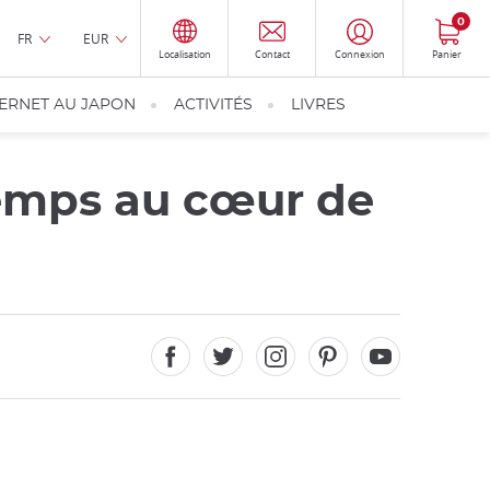
0
FR
EUR
Localisation
Contact
Connexion
Panier
TERNET AU JAPON
ACTIVITÉS
LIVRES
temps au cœur de