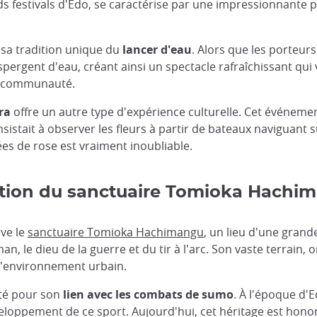
s festivals d'Edo, se caractérise par une impressionnante p
sa tradition unique du
lancer d'eau
. Alors que les porteur
aspergent d'eau, créant ainsi un spectacle rafraîchissant qui 
 la communauté.
ra
offre un autre type d'expérience culturelle. Cet événement
onsistait à observer les fleurs à partir de bateaux naviguant 
tées de rose est vraiment inoubliable.
oration du sanctuaire Tomioka Hachi
uve le
sanctuaire Tomioka Hachimangu
, un lieu d'une grand
an, le dieu de la guerre et du tir à l'arc. Son vaste terrain,
 l'environnement urbain.
té pour son
lien avec les combats de sumo
. À l'époque d'E
veloppement de ce sport. Aujourd'hui, cet héritage est hono