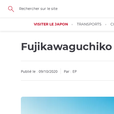
Facebook
Twitter
Instagram
Pinterest
Youtube
Skip
to
main
content
VISITER LE JAPON
TRANSPORTS
C
Fujikawaguchik
Fermer
Publié le : 09/10/2020
Par :
EP