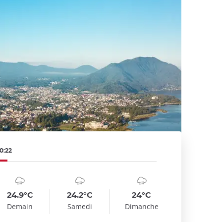
0:22
mbol
te
Symbol
Date
Symbol
Date
emp
Temp
Temp
:
:
:
:
:
:
oudy_rainy
cloudy_rainy
cloudy_rainy
24.9°C
24.2°C
24°C
Demain
Samedi
Dimanche