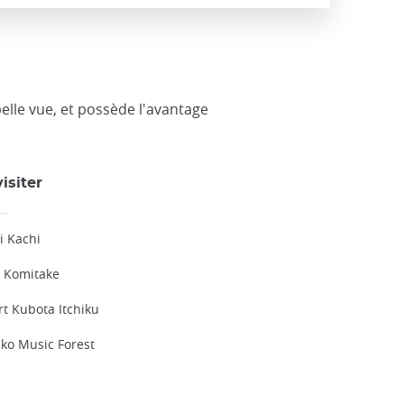
belle vue, et possède l'avantage
isiter
i Kachi
e Komitake
t Kubota Itchiku
ko Music Forest