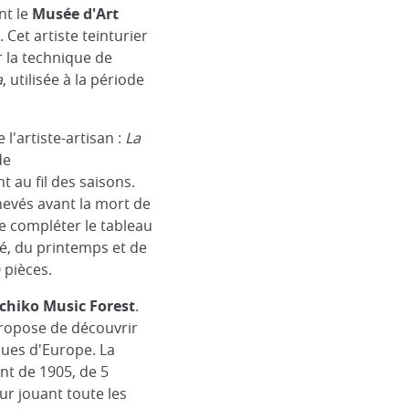
nt le
Musée d'Art
Cet artiste teinturier
r la technique de
a
, utilisée à la période
l'artiste-artisan :
La
de
t au fil des saisons.
hevés avant la mort de
 de compléter le tableau
té, du printemps et de
0 pièces.
hiko Music Forest
.
ropose de découvrir
ues d'Europe. La
nt de 1905, de 5
ur jouant toute les