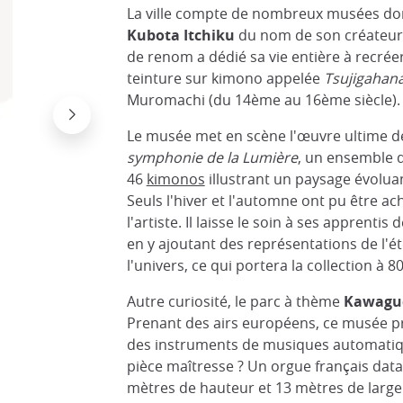
La ville compte de nombreux musées do
Kubota Itchiku
du nom de son créateur. 
de renom a dédié sa vie entière à recrée
teinture sur kimono appelée
Tsujigahan
Muromachi (du 14ème au 16ème siècle).
Le musée met en scène l'œuvre ultime de 
symphonie de la Lumière
, un ensemble 
46
kimonos
illustrant un paysage évoluan
Seuls l'hiver et l'automne ont pu être ac
l'artiste. Il laisse le soin à ses apprentis
en y ajoutant des représentations de l'é
l'univers, ce qui portera la collection à 8
Autre curiosité, le parc à thème
Kawaguc
Prenant des airs européens, ce musée p
des instruments de musiques automatiq
pièce maîtresse ? Un orgue français data
mètres de hauteur et 13 mètres de large