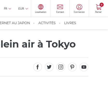
0
FR
EUR
Localisation
Contact
Connexion
Panier
TERNET AU JAPON
ACTIVITÉS
LIVRES
ein air à Tokyo