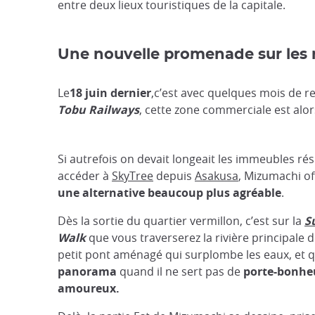
entre deux lieux touristiques de la capitale.
Une nouvelle promenade sur les 
Le
18 juin dernier
,c’est avec quelques mois de r
Tobu Railways
, cette zone commerciale est alo
Si autrefois on devait longeait les immeubles rés
accéder à
SkyTree
depuis
Asakusa
, Mizumachi o
une alternative
beaucoup plus agréable
.
Dès la sortie du quartier vermillon, c’est sur la
S
Walk
que vous traverserez la rivière principale 
petit pont aménagé qui surplombe les eaux, et q
panorama
quand il ne sert pas de
porte-bonhe
amoureux
.