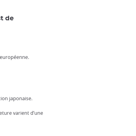
st de
e européenne.
ion japonaise.
eture varient d’une