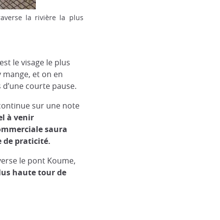
verse la rivière la plus
’est le visage le plus
y mange, et on en
s d’une courte pause.
ontinue sur une note
l à venir
commerciale saura
e de
praticité
.
averse le pont Koume,
lus haute tour de