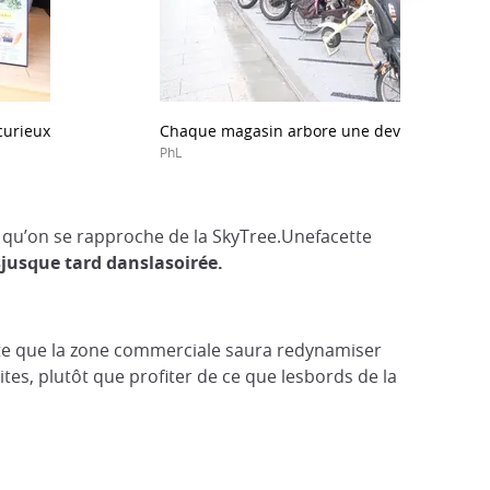
curieux
Chaque magasin arbore une devanture uniq
PhL
e qu’on se rapproche de la SkyTree.Unefacette
sjusque tard
dans
l
asoirée
.
e que la zone commerciale saura redynamiser
ites, plutôt que profiter de ce que lesbords de la