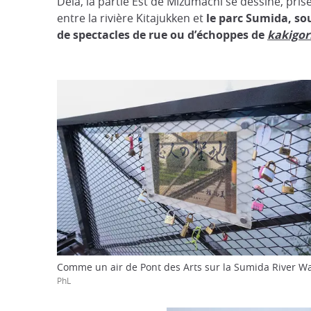
Delà, la partie Est de Mizumachi se dessine, pri
entre la rivière Kitajukken et
le parc Sumida, s
de spectacles
de rue
ou d’échoppes de
kakigor
Comme un air de Pont des Arts sur la Sumida River Wa
PhL