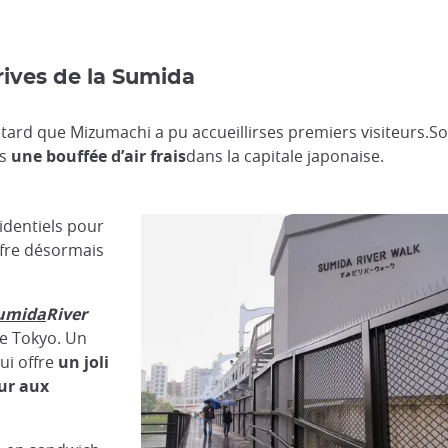
rives de la Sumida
etard que Mizumachi a pu accueillirses premiers visiteurs.S
rs
une bouffée d’air frais
dans la capitale japonaise.
identiels pour
ffre désormais
umida
River
de Tokyo. Un
ui offre
un joli
ur aux