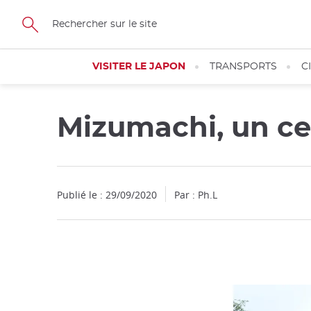
Facebook
Twitter
Instagram
Pinterest
Youtube
Skip
to
main
content
VISITER LE JAPON
TRANSPORTS
C
Mizumachi, un ce
Fermer
Fermer
Publié le : 29/09/2020
Par : Ph.L