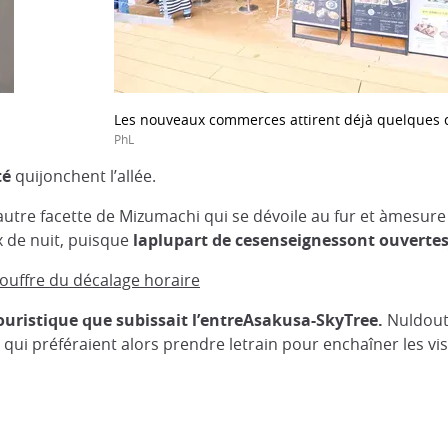
Les nouveaux commerces attirent déjà quelques 
PhL
té
quijonchent l’allée.
 autre facette de Mizumachi qui se dévoile au fur et àmesur
x de nuit, puisque
laplupart de
c
es
enseignes
sont ouvert
e
souffre du décalage horaire
uristique que subissait l’entreAsakusa-SkyTree
.
Nuldout
 qui préféraient alors prendre letrain pour enchaîner les vis