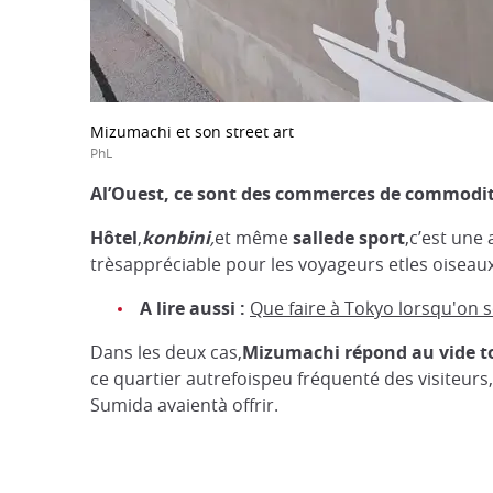
Mizumachi et son street art
PhL
Al’Ouest,
ce sont des commerces de commodi
Hôtel
,
konbini
,
et même
sallede sport
,c’est une
trèsappréciable pour les voyageurs etles oiseau
A lire aussi :
Que faire à Tokyo lorsqu'on 
Dans les deux cas,
Mizumachi répond au vide to
ce quartier autrefoispeu fréquenté des visiteurs,
Sumida avaientà offrir.