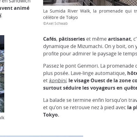
se en sandwich
ouvent animé
La Sumida River Walk, la promenade qui tra
i
.
célèbre de Tokyo
©Axel Schwab
C
afé
s
,
pâtisseries
et même
artisanat
, c
dynamique de Mizumachi. On y boit, on 
profite pour admirer le paysage le temp
Passez le pont Genmori. La promenade c
plus posée. Lave-linge automatique,
hôte
et
konbini
,
le visage Ouest de la zone 
surtout séduire les voyageurs en quêt
La balade se termine enfin lorsqu’on tr
et qu’on se retrouve nez à pied avec
la p
Tokyo
.
lk