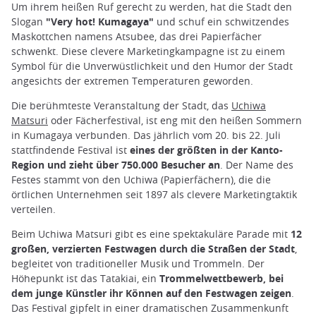
Um ihrem heißen Ruf gerecht zu werden, hat die Stadt den
Slogan
"Very hot! Kumagaya"
und schuf ein schwitzendes
Maskottchen namens Atsubee, das drei Papierfächer
schwenkt. Diese clevere Marketingkampagne ist zu einem
Symbol für die Unverwüstlichkeit und den Humor der Stadt
angesichts der extremen Temperaturen geworden.
Die berühmteste Veranstaltung der Stadt, das
Uchiwa
Matsuri
oder Fächerfestival, ist eng mit den heißen Sommern
in Kumagaya verbunden. Das jährlich vom 20. bis 22. Juli
stattfindende Festival ist
eines der größten in der Kanto-
Region und zieht über 750.000 Besucher an
. Der Name des
Festes stammt von den Uchiwa (Papierfächern), die die
örtlichen Unternehmen seit 1897 als clevere Marketingtaktik
verteilen.
Beim Uchiwa Matsuri gibt es eine spektakuläre Parade mit
12
großen, verzierten Festwagen durch die Straßen der Stadt
,
begleitet von traditioneller Musik und Trommeln. Der
Höhepunkt ist das Tatakiai, ein
Trommelwettbewerb, bei
dem junge Künstler ihr Können auf den Festwagen zeigen
.
Das Festival gipfelt in einer dramatischen Zusammenkunft