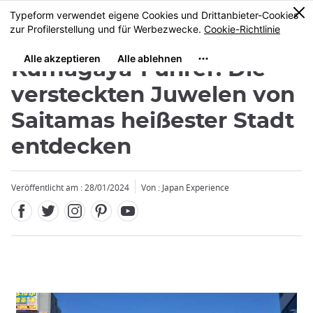
Facebook
Twitter
Instagram
Pinterest
Youtube
Größe
0
MENU
Kumagaya-Führer: Die
versteckten Juwelen von
Saitamas heißester Stadt
entdecken
Veröffentlicht am : 28/01/2024
Von : Japan Experience