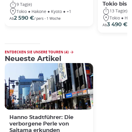
Tokio bis
9 Tag(e)
13 Tag(e)
Tokio ● Hakone ● Kyoto ● +1
Tokio ● Hak
2 590 €
Ab
/ pers - 1 Woche
3 490 €
Ab
/P
ENTDECKEN SIE UNSERE TOUREN (4)
Neueste Artikel
Hanno Stadtführer: Die
verborgene Perle von
Saitama erkunden