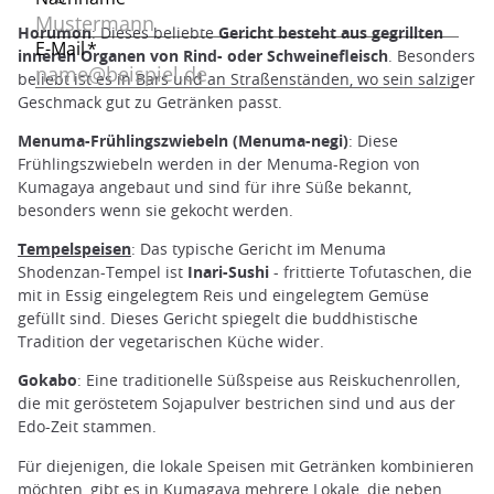
Horumon
: Dieses beliebte
Gericht besteht aus gegrillten
inneren Organen von Rind- oder Schweinefleisch
. Besonders
beliebt ist es in Bars und an Straßenständen, wo sein salziger
Geschmack gut zu Getränken passt.
Menuma-Frühlingszwiebeln (Menuma-negi)
: Diese
Frühlingszwiebeln werden in der Menuma-Region von
Kumagaya angebaut und sind für ihre Süße bekannt,
besonders wenn sie gekocht werden.
Tempelspeisen
: Das typische Gericht im Menuma
Shodenzan-Tempel ist
Inari-Sushi
- frittierte Tofutaschen, die
mit in Essig eingelegtem Reis und eingelegtem Gemüse
gefüllt sind. Dieses Gericht spiegelt die buddhistische
Tradition der vegetarischen Küche wider.
Gokabo
: Eine traditionelle Süßspeise aus Reiskuchenrollen,
die mit geröstetem Sojapulver bestrichen sind und aus der
Edo-Zeit stammen.
Für diejenigen, die lokale Speisen mit Getränken kombinieren
möchten, gibt es in Kumagaya mehrere Lokale, die neben