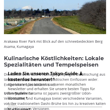
Arakawa River Park mit Blick auf den schneebedeckten Berg
Asama, Kumagaya
Kulinarische Köstlichkeiten: Lokale
Spezialitäten und Tempelspeisen
Die kulinarische Szene Kumagayas spiegelt die Mischung aus
ländlichen Traditionen und städtischen Einflüssen wider.
Einige lokale Spezialitäten sind:
Udon-Nudeln
: Saitama ist Japans zweitgrößter Udon-
Verbraucher, und Kumagaya bietet verschiedene Varianten,
von der traditionellen Dashi-Brühe bis hin zu kreativen kalten
oder gebratenen Versionen.