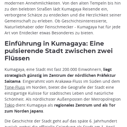
modernen Annehmlichkeiten. Von den alten Tempeln bis hin
zu den belebten Straßen lädt Kumagaya Reisende ein,
verborgene Schätze zu entdecken und die Herzlichkeit seiner
Gemeinschaft zu erleben. Ob Geschichtsinteressierte,
Naturliebhaber oder Feinschmecker - Kumagaya hat für jede
Art von Entdecker etwas Besonderes zu bieten.
Einführung in Kumagaya: Eine
pulsierende Stadt zwischen zwei
Flüssen
Kumagaya, eine Stadt mit fast 200.000 Einwohnern,
liegt
strategisch günstig im Zentrum der nördlichen Präfektur
Saitama
. Eingerahmt vom Arakawa-Fluss im Süden und dem
Tone-Fluss
im Norden, bietet die Geografie der Stadt eine
einzigartige Kulisse für städtisches Leben und natürliche
Schönheit. Als nördlichster Außenposten der Metropolregion
Tokio
dient Kumagaya als
regionales Zentrum und als Tor
zum Norden Japans
.
Die Geschichte der Stadt geht auf das späte 6. Jahrhundert
zurück, wobei die offizielle Gründung als Stadt am 1. April