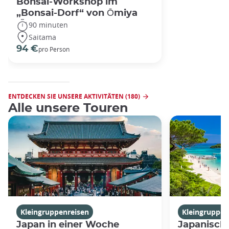
Bonsai-Workshop im
„Bonsai-Dorf“ von Ōmiya
90 minuten
Saitama
94 €
pro Person
ENTDECKEN SIE UNSERE AKTIVITÄTEN (180)
Alle unsere Touren
Kleingruppenreisen
Kleingruppen
Japan in einer Woche
Japanische