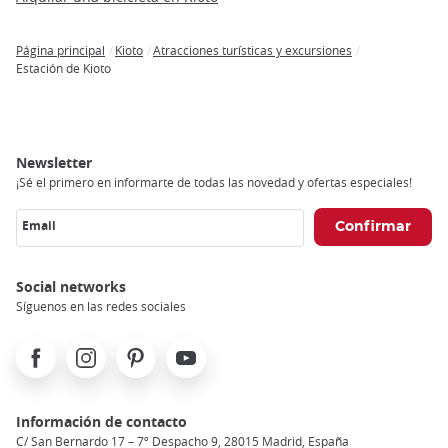
Página principal
Kioto
Atracciones turísticas y excursiones
Breadcrumb
Estación de Kioto
Newsletter
¡Sé el primero en informarte de todas las novedad y ofertas especiales!
Email
Social networks
Síguenos en las redes sociales
Facebook
Instagram
Pinterest
Youtube
Información de contacto
C/ San Bernardo 17 – 7º Despacho 9, 28015 Madrid, España