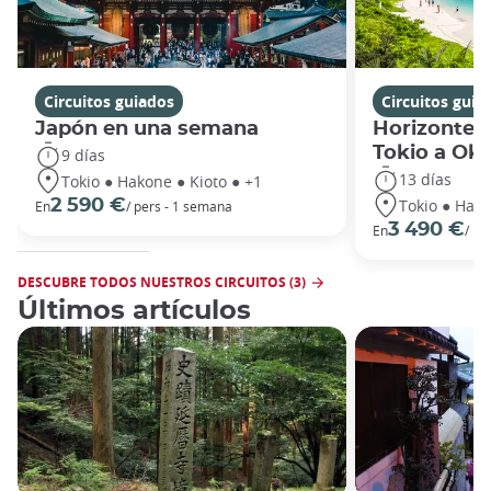
Circuitos guiados
Circuitos guia
Japón en una semana
Horizontes
Tokio a Ok
9 días
13 días
Tokio ● Hakone ● Kioto ● +1
Tokio ● Hako
2 590 €
En
/ pers - 1 semana
3 490 €
En
/ pe
DESCUBRE TODOS NUESTROS CIRCUITOS (3)
Últimos artículos