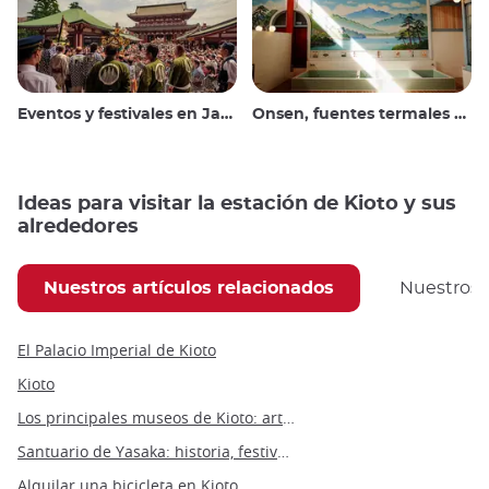
Eventos y festivales en Japón
Onsen, fuentes termales y baños públicos
Ideas para visitar la estación de Kioto y sus
alrededores
Nuestros artículos relacionados
Nuestros
El Palacio Imperial de Kioto
Kioto
Los principales museos de Kioto: arte e historia de la antigua capital
Santuario de Yasaka: historia, festivales e información para visitantes
Alquilar una bicicleta en Kioto