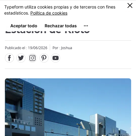
Facebook
Twitter
Instagram
Pinterest
Youtube
Tamaño
0
MENU
Estación de Kioto
Publicado el : 19/06/2026
Por : Joshua
Close