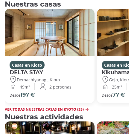
Nuestras casas
Casas en Kioto
Casas en Kiot
DELTA STAY
Kikuhama
Demachiyanagi, Kioto
Gojo, Kioto
49m²
2 personas
25m²
197 €
77 €
Desde
Desde
VER TODAS NUESTRAS CASAS EN KYOTO (33)
Nuestras actividades