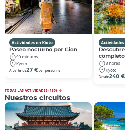
Actividades en Kioto
Actividades en
Paseo nocturno por Gion
Descubre Ki
completo
90 minutos
8 horas
Kyoto
Kyoto
27 €
A partir de
par personne
240 €
Desde
po
TODAS LAS ACTIVIDADES (180)
Nuestros circuitos