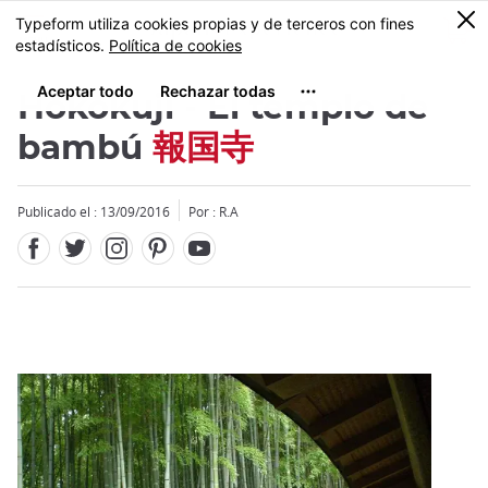
Facebook
Twitter
Instagram
Pinterest
Youtube
Tamaño
0
MENU
Hokokuji - El templo de
bambú
報国寺
Publicado el : 13/09/2016
Por : R.A
Close