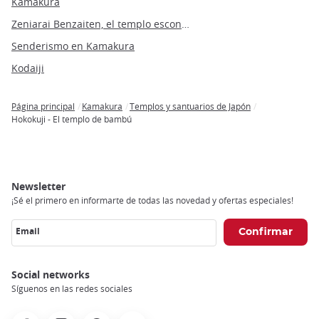
Kamakura
Zeniarai Benzaiten, el templo escondido
Senderismo en Kamakura
Kodaiji
Página principal
Kamakura
Templos y santuarios de Japón
Breadcrumb
Hokokuji - El templo de bambú
Newsletter
¡Sé el primero en informarte de todas las novedad y ofertas especiales!
Email
Social networks
Síguenos en las redes sociales
Facebook
Instagram
Pinterest
Youtube