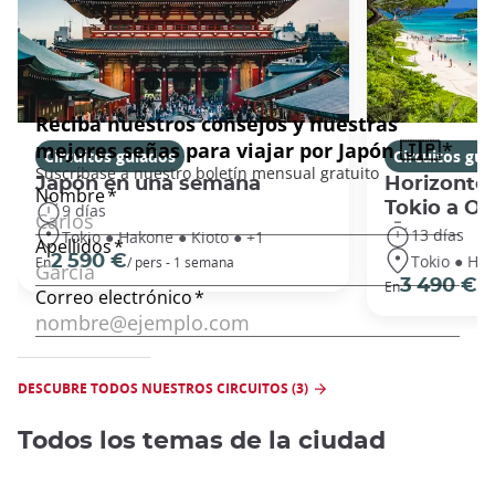
Circuitos guiados
Circuitos gui
Japón en una semana
Horizontes
Tokio a O
9 días
13 días
Tokio ● Hakone ● Kioto ● +1
Tokio ● Hak
2 590 €
En
/ pers - 1 semana
3 490 €
En
/ 
DESCUBRE TODOS NUESTROS CIRCUITOS (3)
Todos los temas de la ciudad