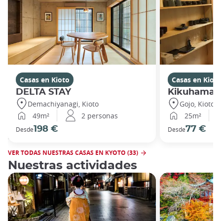
Casas en Kioto
Casas en Kiot
DELTA STAY
Kikuhama
Demachiyanagi, Kioto
Gojo, Kioto
49m²
2 personas
25m²
198 €
77 €
Desde
Desde
VER TODAS NUESTRAS CASAS EN KYOTO (33)
Nuestras actividades