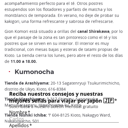
acompañamiento perfecto para el té. Otros postres
estupendos son los flotadores y parfaits de matcha y los
montblancs de temporada. En verano, no deje de probar su
kakigori, una forma refrescante y sabrosa de refrescarse.
Gion Komori está situado a orillas del
canal Shirakawa
, por lo
que el paisaje de la zona es tan pintoresco como el té y los
postres que se sirven en su interior. El interior es muy
tradicional, con mesas bajas y esteras de tatami propias de
Kioto. La tienda cierra los lunes, pero abre el resto de los días
de
11.00 a 18.00.
Kumonocha
Tienda de Arashiyama:
20-13 Sagatenryuji Tsukurimichicho,
distrito de Ukyo, Kioto, 616-8384
Tienda Higashiyama:
3-317 Shimizu, Sanneizaka
Matsubaraagaru, Higashiyama-ku, Kioto
Tienda Nishiki Ichiba:
〒604-8125 Kioto, Nakagyo Ward,
Nakauoyacho, 501