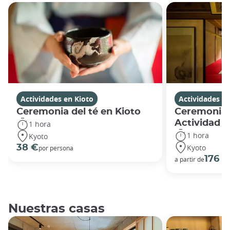
Actividades en Kioto
Actividades en
Ceremonia del té en Kioto
Ceremonia d
Actividad p
1 hora
1 hora
Kyoto
Kyoto
38 €
por persona
176 €
a partir de
Nuestras casas