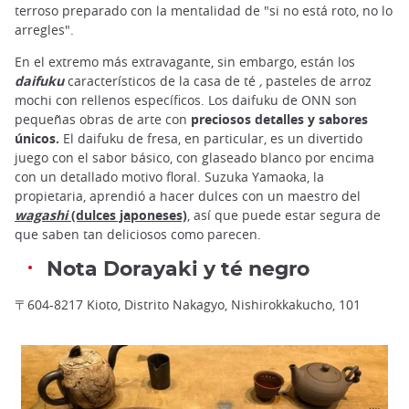
terroso preparado con la mentalidad de "si no está roto, no lo
arregles".
En el extremo más extravagante, sin embargo, están los
daifuku
característicos de la casa de té
,
pasteles de arroz
mochi con rellenos específicos. Los daifuku de ONN son
pequeñas obras de arte con
preciosos detalles y sabores
únicos.
El daifuku de fresa, en particular, es un divertido
juego con el sabor básico, con glaseado blanco por encima
con un detallado motivo floral. Suzuka Yamaoka, la
propietaria, aprendió a hacer dulces con un maestro del
wagashi
(dulces japoneses)
, así que puede estar segura de
que saben tan deliciosos como parecen.
Nota Dorayaki y té negro
〒604-8217 Kioto, Distrito Nakagyo, Nishirokkakucho, 101