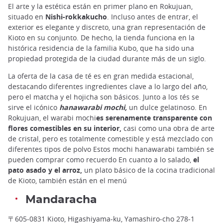
El arte y la estética están en primer plano en Rokujuan,
situado en
Nishi-rokkakucho
. Incluso antes de entrar, el
exterior es elegante y discreto, una gran representación de
Kioto en su conjunto. De hecho, la tienda funciona en la
histórica residencia de la familia Kubo, que ha sido una
propiedad protegida de la ciudad durante más de un siglo.
La oferta de la casa de té es en gran medida estacional,
destacando diferentes ingredientes clave a lo largo del año,
pero el matcha y el hojicha son básicos. Junto a los tés se
sirve el icónico
hanawarabi mochi,
un dulce gelatinoso. En
Rokujuan, el warabi mochi
es serenamente transparente con
flores comestibles en su interior,
casi como una obra de arte
de cristal, pero es totalmente comestible y está mezclado con
diferentes tipos de polvo Estos mochi hanawarabi también se
pueden comprar como recuerdo En cuanto a lo salado,
el
pato asado y el arroz,
un plato básico de la cocina tradicional
de Kioto, también están en el menú
Mandaracha
〒605-0831 Kioto, Higashiyama-ku, Yamashiro-cho 278-1