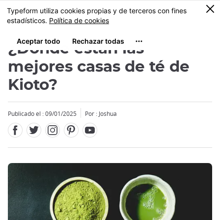
Facebook
Twitter
Instagram
Pinterest
Youtube
Tamaño
0
MENU
¿Dónde están las
mejores casas de té de
Kioto?
Publicado el : 09/01/2025
Por : Joshua