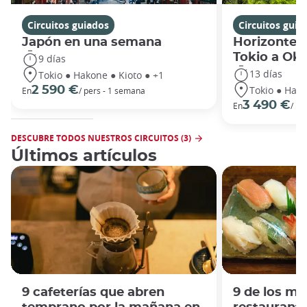
Circuitos guiados
Circuitos guia
Japón en una semana
Horizontes
Tokio a Ok
9 días
13 días
Tokio ● Hakone ● Kioto ● +1
Tokio ● Hako
2 590 €
En
/ pers - 1 semana
3 490 €
En
/ pe
DESCUBRE TODOS NUESTROS CIRCUITOS (3)
Últimos artículos
9 cafeterías que abren
9 de los me