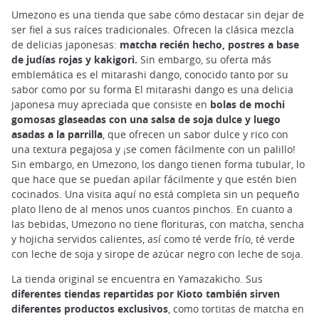
Umezono es una tienda que sabe cómo destacar sin dejar de
ser fiel a sus raíces tradicionales. Ofrecen la clásica mezcla
de delicias japonesas:
matcha recién hecho, postres a base
de judías rojas y kakigori.
Sin embargo, su oferta más
emblemática es el mitarashi dango, conocido tanto por su
sabor como por su forma El mitarashi dango es una delicia
japonesa muy apreciada que consiste en
bolas de mochi
gomosas glaseadas con una salsa de soja dulce y luego
asadas a la parrilla
, que ofrecen un sabor dulce y rico con
una textura pegajosa y ¡se comen fácilmente con un palillo!
Sin embargo, en Umezono, los dango tienen forma tubular, lo
que hace que se puedan apilar fácilmente y que estén bien
cocinados. Una visita aquí no está completa sin un pequeño
plato lleno de al menos unos cuantos pinchos. En cuanto a
las bebidas, Umezono no tiene florituras, con matcha, sencha
y hojicha servidos calientes, así como té verde frío, té verde
con leche de soja y sirope de azúcar negro con leche de soja.
La tienda original se encuentra en Yamazakicho. Sus
diferentes tiendas repartidas por Kioto también sirven
diferentes productos exclusivos
, como tortitas de matcha en