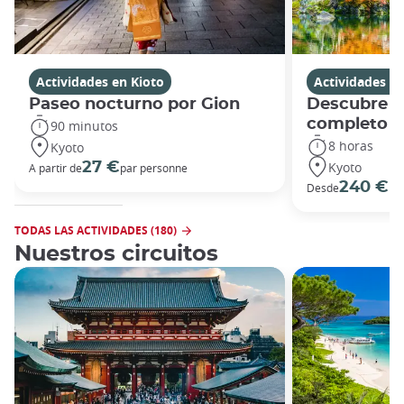
Actividades en Kioto
Actividades en
Paseo nocturno por Gion
Descubre Ki
completo
90 minutos
8 horas
Kyoto
Kyoto
27 €
A partir de
par personne
240 €
Desde
po
TODAS LAS ACTIVIDADES (180)
Nuestros circuitos