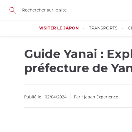
Facebook
Twitter
Instagram
Pinterest
Youtube
Skip
to
main
content
VISITER LE JAPON
TRANSPORTS
C
Guide Yanai : Expl
préfecture de Y
Publié le : 02/04/2024
Par : Japan Experience