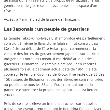
de
haiku
qui en 1689 écrivit à propos de Hiraizumi : "Trois
générations de gloire se sont évanouies en l'espace d'un
rêve..."
Accès : à 7 min à pied de la gare de Hiraizumi.
Les Japonais : un peuple de guerriers
Le temple Takkoku-no-Iwaya Bishamon-doa été partiellement
construit à même le flanc d’une falaise. Il fut construit au
IXe siècle, au début de l’ère Heian, pour commémorer la
victoire des forces du gouvernement japonais sur la tribu
indigène du nord, les Emishi. Il est dédié au dieu des
guerriers : Bishamon. Le temple a été réduit en cendres
plusieurs fois et le bâtiment actuel date de 1961. Il a été
copié sur le
temple Kiyomizu
de Kyoto. Il ne reste que 33 des
108 statues de Bishamon et ces dernières ne sont montrées
au public que tous les 33 ans. Pour ceux qui auront la
patience d’attendre : la prochaine exposition aura lieu en
2043 !
Près de ce site s'élève un immense rocher sur lequel se
trouve une gravure représentant le bouddha Dainichi-Nyorai.