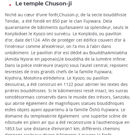
Le temple Chuson-ji
Niché au cœur d'une forêt,Chuson-ji, de la secte bouddhiste
Tendai, a été fondé en 850 par le clan Fujiwara. Dela
quarantaine de bâtiments quifaisaient sa splendeur, seuls le
Konjikidoet le Kyozo ont survécu. Le Konjikido, ou pavillon
d'or, date de1124. Afin de protéger cet édifice couvert d’or à
l’intérieur comme àl’extérieur, on l’a mis à l’abri dans
unbâtiment. Le pavillon d'or est dédié au BouddhaAmitabha
(Amida Nyorai en japonais),le bouddha de la lumière infinie.
Dans la pièce intérieure (naijin) sous l’autel central, reposent
lesrestes de trois grands chefs de la famille Fujiwara,
Kiyohira, Motohira etHidehira. Le Kyozo, ou pavillon
dessutras, a été construit en 1122 pour abriter les textes des
prières bouddhistes. Si le bâtimentest resté intact, les sutras
sontdésormais conservés dans le musée des trésors, Sanzoko,
qui abrite également de magnifiques statues bouddhiques
etdes objets ayant appartenu à la famille Ôshû Fujiwara. Le
domaine du templeabrite également une superbe scène de
nôsituée en plein air qui a été reconstruite à l’authentique en
1853.Sur une distance d’environ1 km, différents chemins
donnent accèsaux divers bâtiments à travers la forêt.