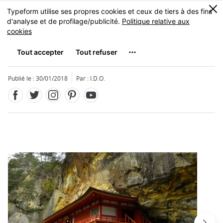
Facebook
Twitter
Instagram
Pinterest
Youtube
Skip
0
MENU
to
main
content
Visiter Hiraizumi
平泉
Publié le : 30/01/2018
Par : I.D.O.
Fermer
Fermer