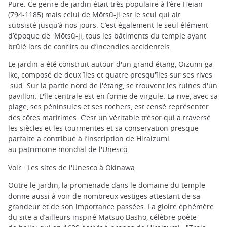
Pure. Ce genre de jardin était très populaire à l’ère Heian
(794-1185) mais celui de Môtsû-ji est le seul qui ait
subsisté jusqu’à nos jours. C’est également le seul élément
d’époque de Môtsû-ji, tous les bâtiments du temple ayant
brûlé lors de conflits ou d’incendies accidentels.
Le jardin a été construit autour d'un grand étang, Oizumi ga
ike, composé de deux îles et quatre presqu'îles sur ses rives
sud. Sur la partie nord de l'étang, se trouvent les ruines d'un
pavillon. L'île centrale est en forme de virgule. La rive, avec sa
plage, ses péninsules et ses rochers, est censé représenter
des côtes maritimes. C’est un véritable trésor qui a traversé
les siècles et les tourmentes et sa conservation presque
parfaite a contribué à l’inscription de Hiraizumi
au patrimoine mondial de l'Unesco.
Voir :
Les sites de l'Unesco à Okinawa
Outre le jardin, la promenade dans le domaine du temple
donne aussi à voir de nombreux vestiges attestant de sa
grandeur et de son importance passées. La gloire éphémère
du site a d’ailleurs inspiré Matsuo Basho, célèbre poète