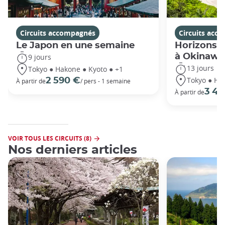
Circuits accompagnés
Circuits acc
Le Japon en une semaine
Horizons j
à Okinawa
9 jours
13 jours
Tokyo ● Hakone ● Kyoto ● +1
Tokyo ● Ha
2 590 €
À partir de
/ pers - 1 semaine
3 49
À partir de
VOIR TOUS LES CIRCUITS (8)
Nos derniers articles