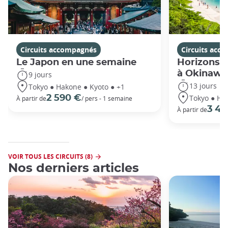
Circuits accompagnés
Circuits acc
Le Japon en une semaine
Horizons j
à Okinawa
9 jours
13 jours
Tokyo ● Hakone ● Kyoto ● +1
Tokyo ● Ha
2 590 €
À partir de
/ pers - 1 semaine
3 49
À partir de
VOIR TOUS LES CIRCUITS (8)
Nos derniers articles