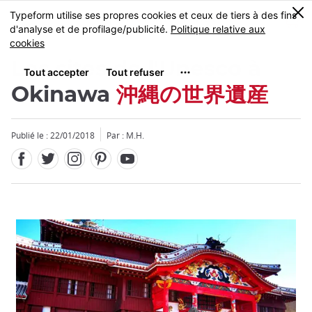
Facebook
Twitter
Instagram
Pinterest
Youtube
Skip
0
MENU
to
main
content
Les sites de l'Unesco à
Okinawa
沖縄の世界遺産
Publié le : 22/01/2018
Par : M.H.