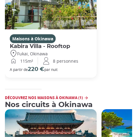
Maisons à Okinawa
Kabira Villa - Rooftop
Fukai, Okinawa
115m²
8 personnes
220 €
A partir de
par nuit
DÉCOUVREZ NOS MAISONS À OKINAWA (1)
Nos circuits à Okinawa