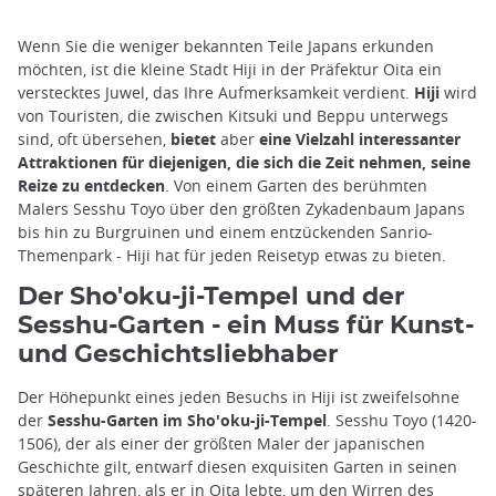
Wenn Sie die weniger bekannten Teile Japans erkunden
möchten, ist die kleine Stadt Hiji in der Präfektur Oita ein
verstecktes Juwel, das Ihre Aufmerksamkeit verdient.
Hiji
wird
von Touristen, die zwischen Kitsuki und Beppu unterwegs
sind, oft übersehen,
bietet
aber
eine Vielzahl interessanter
Attraktionen für diejenigen, die sich die Zeit nehmen, seine
Reize zu entdecken
. Von einem Garten des berühmten
Malers Sesshu Toyo über den größten Zykadenbaum Japans
bis hin zu Burgruinen und einem entzückenden Sanrio-
Themenpark - Hiji hat für jeden Reisetyp etwas zu bieten.
Der Sho'oku-ji-Tempel und der
Sesshu-Garten - ein Muss für Kunst-
und Geschichtsliebhaber
Der Höhepunkt eines jeden Besuchs in Hiji ist zweifelsohne
der
Sesshu-Garten im Sho'oku-ji-Tempel
. Sesshu Toyo (1420-
1506), der als einer der größten Maler der japanischen
Geschichte gilt, entwarf diesen exquisiten Garten in seinen
späteren Jahren, als er in Oita lebte, um den Wirren des