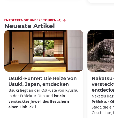
ENTDECKEN SIE UNSERE TOUREN (4)
Neueste Artikel
Usuki-Führer: Die Reize von
Nakatsu-Fü
Usuki, Japan, entdecken
versteckt
Usuki
liegt an der Ostküste von Kyushu
entdecken
in der Präfektur Oita und
ist ein
Nakatsu liegt 
verstecktes Juwel, das Besuchern
Präfektur Oita
einen Einblick i
Stadt, die ein
Geschichte, Ku