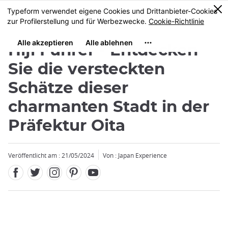
Facebook
Twitter
Instagram
Pinterest
Youtube
Größe
0
MENU
Hiji Führer - Entdecken
Sie die versteckten
Schätze dieser
charmanten Stadt in der
Präfektur Oita
Veröffentlicht am : 21/05/2024
Von : Japan Experience