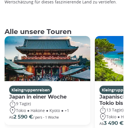
Wertschätzung für dieses faszinierende Land zu vertiefen.
Alle unsere Touren
Kleingruppenreisen
Kleingruppen
Japan in einer Woche
Japanische
Tokio bis
9 Tag(e)
13 Tag(e)
Tokio ● Hakone ● Kyoto ● +1
Tokio ● Hak
2 590 €
Ab
/ pers - 1 Woche
3 490 €
Ab
/P