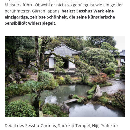
Meisters führt. Obwohl er nicht so gepflegt ist wie einige der
berühmteren
Gärten
Japans,
besitzt Sesshus Werk eine
einzigartige, zeitlose Schönheit, die seine künstlerische
Sensibilität widerspiegelt
.
Detail des Sesshu-Gartens, Sho'okiji-Tempel, Hiji, Präfektur