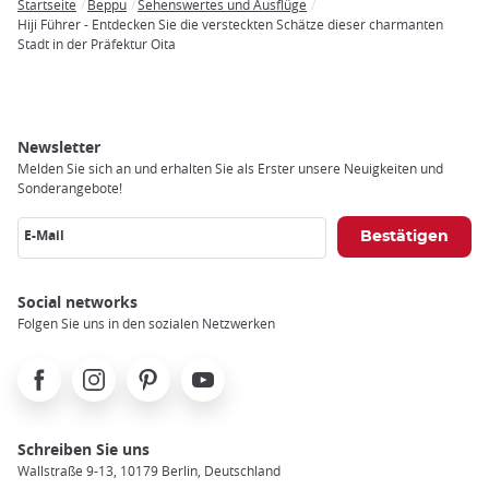
Startseite
Beppu
Sehenswertes und Ausflüge
Breadcrumb
Hiji Führer - Entdecken Sie die versteckten Schätze dieser charmanten
Stadt in der Präfektur Oita
Newsletter
Melden Sie sich an und erhalten Sie als Erster unsere Neuigkeiten und
Sonderangebote!
E-Mail
Social networks
Folgen Sie uns in den sozialen Netzwerken
Facebook
Instagram
Pinterest
Youtube
Schreiben Sie uns
Wallstraße 9-13, 10179 Berlin, Deutschland