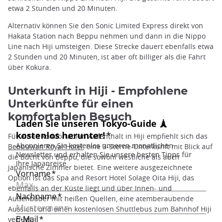
etwa 2 Stunden und 20 Minuten.
Alternativ können Sie den Sonic Limited Express direkt von
Hakata Station nach Beppu nehmen und dann in die Nippo
Line nach Hiji umsteigen. Diese Strecke dauert ebenfalls etwa
2 Stunden und 20 Minuten, ist aber oft billiger als die Fahrt
über Kokura.
Unterkunft in Hiji - Empfohlene
Unterkünfte für einen
komfortablen Besuch
Für einen komfortablen Aufenthalt in Hiji empfiehlt sich das
Beppuwan Royal Hotel
, eine 3-Sterne-Unterkunft mit Blick auf
die Bucht von Beppu, die sowohl westliche als auch
japanische Zimmer bietet. Eine weitere ausgezeichnete
Option ist das Spa and Resort Hotel Solage Oita Hiji, das
ebenfalls an der Küste liegt und über Innen- und
Außenbäder mit heißen Quellen, eine atemberaubende
Aussicht und einen kostenlosen Shuttlebus zum Bahnhof Hiji
verfügt.