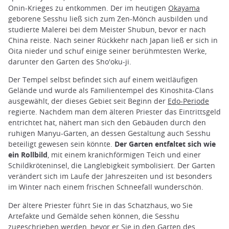
Onin-Krieges zu entkommen. Der im heutigen
Okayama
geborene Sesshu ließ sich zum Zen-Mönch ausbilden und
studierte Malerei bei dem Meister Shubun, bevor er nach
China reiste. Nach seiner Rückkehr nach Japan ließ er sich in
Oita nieder und schuf einige seiner berühmtesten Werke,
darunter den Garten des Sho'oku-ji.
Der Tempel selbst befindet sich auf einem weitläufigen
Gelände und wurde als Familientempel des Kinoshita-Clans
ausgewählt, der dieses Gebiet seit Beginn der
Edo-Periode
regierte. Nachdem man dem älteren Priester das Eintrittsgeld
entrichtet hat, nähert man sich den Gebäuden durch den
ruhigen Manyu-Garten, an dessen Gestaltung auch Sesshu
beteiligt gewesen sein könnte.
Der Garten entfaltet sich wie
ein Rollbild
, mit einem kranichförmigen Teich und einer
Schildkröteninsel, die Langlebigkeit symbolisiert. Der Garten
verändert sich im Laufe der Jahreszeiten und ist besonders
im Winter nach einem frischen Schneefall wunderschön.
Der ältere Priester führt Sie in das Schatzhaus, wo Sie
Artefakte und Gemälde sehen können, die Sesshu
zugeschrieben werden, bevor er Sie in den Garten des