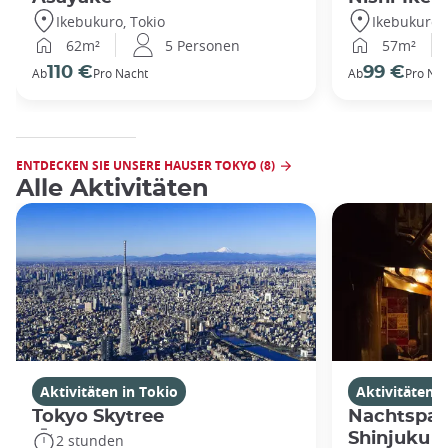
Ikebukuro, Tokio
Ikebukuro, 
62m²
5 Personen
57m²
110 €
99 €
Ab
Pro Nacht
Ab
Pro Nac
ENTDECKEN SIE UNSERE HAUSER TOKYO (8)
Alle Aktivitäten
Aktivitäten in Tokio
Aktivitäten i
Tokyo Skytree
Nachtspaz
Shinjuku
2 stunden