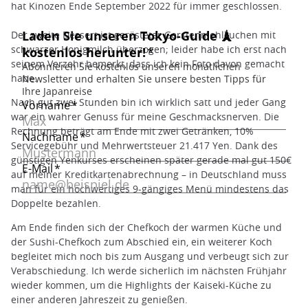
hat Kinozen Ende September 2022 für immer geschlossen.
Der zweite Dessert ist gerösteter Gerstenmehlkuchen mit
schwarzer Honigmilch überzogen; leider habe ich erst nach
seinem Verzehr bemerkt, dass ich kein Foto davon gemacht
habe.
Nach gut zwei Stunden bin ich wirklich satt und jeder Gang
war ein wahrer Genuss für meine Geschmacksnerven. Die
Rechnung beträgt am Ende mit zwei Getränken, 10%
Servicegebühr und Mehrwertsteuer 21.417 Yen. Dank des
günstigen Yenkurses erscheinen später gerade mal gut 150€
auf meiner Kreditkartenabrechnung – in Deutschland muss
man für ein hochwertiges 9-gängiges Menü mindestens das
Doppelte bezahlen.
Am Ende finden sich der Chefkoch der warmen Küche und
der Sushi-Chefkoch zum Abschied ein, ein weiterer Koch
begleitet mich noch bis zum Ausgang und verbeugt sich zur
Verabschiedung. Ich werde sicherlich im nächsten Frühjahr
wieder kommen, um die Highlights der Kaiseki-Küche zu
einer anderen Jahreszeit zu genießen.