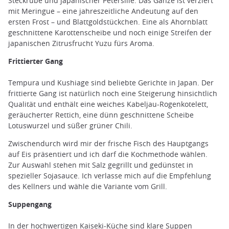
Steckrübe und japanischer Petersilie. Das Ganze ist verziert
mit Meringue – eine jahreszeitliche Andeutung auf den
ersten Frost – und Blattgoldstückchen. Eine als Ahornblatt
geschnittene Karottenscheibe und noch einige Streifen der
japanischen Zitrusfrucht Yuzu fürs Aroma.
Frittierter Gang
Tempura und Kushiage sind beliebte Gerichte in Japan. Der
frittierte Gang ist natürlich noch eine Steigerung hinsichtlich
Qualität und enthält eine weiches Kabeljau-Rogenkotelett,
geräucherter Rettich, eine dünn geschnittene Scheibe
Lotuswurzel und süßer grüner Chili.
Zwischendurch wird mir der frische Fisch des Hauptgangs
auf Eis präsentiert und ich darf die Kochmethode wählen.
Zur Auswahl stehen mit Salz gegrillt und gedünstet in
spezieller Sojasauce. Ich verlasse mich auf die Empfehlung
des Kellners und wähle die Variante vom Grill.
Suppengang
In der hochwertigen Kaiseki-Küche sind klare Suppen