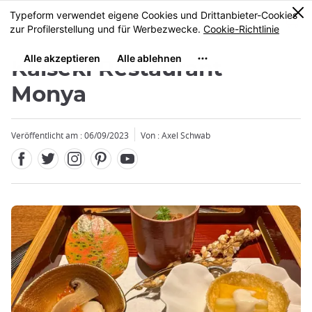
Facebook
Twitter
Instagram
Pinterest
Youtube
Größe
0
MENU
Kaiseki Restaurant
Monya
Veröffentlicht am : 06/09/2023
Von : Axel Schwab