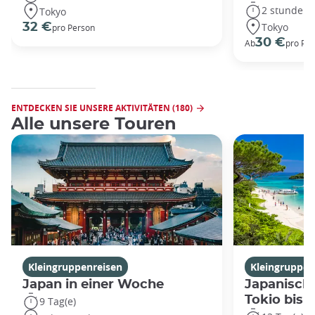
2 stunden
Tokyo
Tokyo
32 €
pro Person
30 €
Ab
pro Pe
ENTDECKEN SIE UNSERE AKTIVITÄTEN (180)
Alle unsere Touren
Kleingruppenreisen
Kleingruppen
Japan in einer Woche
Japanische
Tokio bis
9 Tag(e)