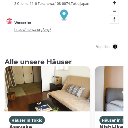
2 Chome-11-6 Takanawa
108-0074
Tokio
Japan
Webseite
https://monya.org/eng/
MapLibre
Alle unsere Häuser
Häuser in Tokio
Häuser in To
Asayake
Nishi-Ikeb