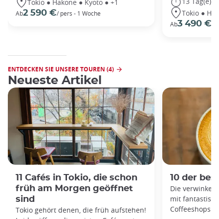
13 Tag(e)
Tokio ● Hakone ● Kyoto ● +1
Tokio ● Hak
2 590 €
Ab
/ pers - 1 Woche
3 490 €
Ab
/P
ENTDECKEN SIE UNSERE TOUREN (4)
Neueste Artikel
11 Cafés in Tokio, die schon
10 der bes
früh am Morgen geöffnet
Die verwinkelt
mit fantastisc
sind
Coffeeshops ge
Tokio gehört denen, die früh aufstehen!