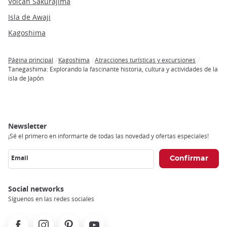
Volcán Sakurajima
Isla de Awaji
Kagoshima
Página principal
Kagoshima
Atracciones turísticas y excursiones
Breadcrumb
Tanegashima: Explorando la fascinante historia, cultura y actividades de la
isla de Japón
Newsletter
¡Sé el primero en informarte de todas las novedad y ofertas especiales!
Email
Social networks
Síguenos en las redes sociales
Facebook
Instagram
Pinterest
Youtube