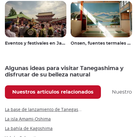
Eventos y festivales en Japón
Onsen, fuentes termales y baños públicos
Algunas ideas para visitar Tanegashima y
disfrutar de su belleza natural
Nuestros artículos relacionados
Nuestros
La base de lanzamiento de Tanegashima
La isla Amami-Oshima
La bahía de Kagoshima