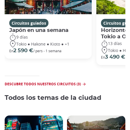
Circuitos guiados
Circuitos gui
Japón en una semana
Horizontes
Tokio a O
9 días
13 días
Tokio ● Hakone ● Kioto ● +1
Tokio ● Hak
2 590 €
En
/ pers - 1 semana
3 490 €
En
/ 
DESCUBRE TODOS NUESTROS CIRCUITOS (3)
Todos los temas de la ciudad