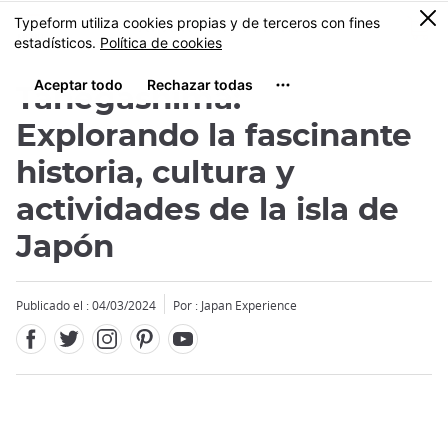
Facebook
Twitter
Instagram
Pinterest
Youtube
Tamaño
0
MENU
Tanegashima:
Explorando la fascinante
historia, cultura y
actividades de la isla de
Japón
Publicado el : 04/03/2024
Por : Japan Experience