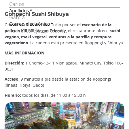
Gonpachi Sushi Shibuya
Gonpachi es famoso en Tokio por ser
el escenario de la
película Kill Bill
.
Vegan Friendly
, el restaurante ofrece
sushi
vegano
,
maki vegetal
,
verduras a la parrilla y tempura
vegetariana
. La cadena está presente en
Roppongi
y Shibuya.
MÁS INFORMACIÓN
Dirección:
1 Chome-13-11 Nishiazabu, Minato City, Tokio 106-
0031
Acceso:
9 minutos a pie desde la estación de Roppongi
(líneas Hibiya, Oedo)
Horario:
todos los días, de 11.00 a 15.30 h