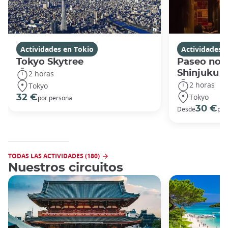
Actividades en Tokio
Actividades 
Tokyo Skytree
Paseo noc
Shinjuku
2 horas
2 horas
Tokyo
Tokyo
32 €
por persona
30 €
Desde
por
TODAS LAS ACTIVIDADES (180)
Nuestros circuitos