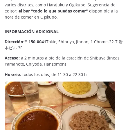
varios distritos, como
Harajuku
y Ogikubo. Sugerencia del
editor:
el bar "todo lo que puedas comer"
disponible a la
hora de comer en Ogikubo.
INFORMACIÓN ADICIONAL
Dirección:〒150-0041
Tokio, Shibuya, Jinnan, 1 Chome-22-7 岩
本ビル 3F
Acceso:
a 2 minutos a pie de la estación de Shibuya (líneas
Yamanote, Chiyoda, Hanzomon)
Horario:
todos los días
,
de 11.30 a 22.30 h