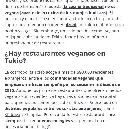
huevos y los productos lácteos, que los japoneses comen a
diario de forma más modesta:
la cocina tradicional
no es
vegana (aparte de la cocina de los monjes budistas)
. El
pescado y el marisco se encuentran incluso en los platos de
sopa, que a menudo contienen
dashi
, un caldo elaborado con
bonito y algas. Sin embargo, no es imposible comer vegano
en Japón, sobre todo en
Tokio
, donde hay un número
impresionante de restaurantes.
¿Hay restaurantes veganos en
Tokio?
La cosmopolita Tokio acoge a más de 580.000 residentes
extranjeros, entre ellos
comunidades veganas que
empezaron a hacer campaña por su causa en la década de
2010.
Aunque los primeros restaurantes que ofrecen menús
veganos son recientes, ya hay otras opciones en la capital
para quienes no comen pescado ni huevos. Sobre todo en
distritos populares entre los turistas extranjeros
, como
Shibuya
y Shinjuku. Pero ¡cuidado! Estos restaurantes
no
siempre
ofrecen
menús en inglés
y el personal no es
necesariamente bilingüe.