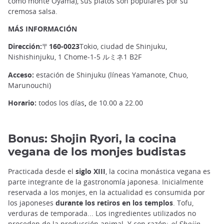
como monte Oyama), sus platos son populares por su
cremosa salsa.
MÁS INFORMACIÓN
Dirección:〒160-0023
Tokio, ciudad de Shinjuku,
Nishishinjuku, 1 Chome-1-5 ルミネ1 B2F
Acceso:
estación de Shinjuku (líneas Yamanote, Chuo,
Marunouchi)
Horario:
todos los días
,
de 10.00 a 22.00
Bonus: Shojin Ryori, la cocina
vegana de los monjes budistas
Practicada desde el
siglo XIII
, la cocina monástica vegana es
parte integrante de la gastronomía japonesa. Inicialmente
reservada a los monjes, en la actualidad es consumida por
los japoneses
durante los retiros en los templos
. Tofu,
verduras de temporada... Los ingredientes utilizados no
proceden de la producción animal. Y con razón:
el Shojin