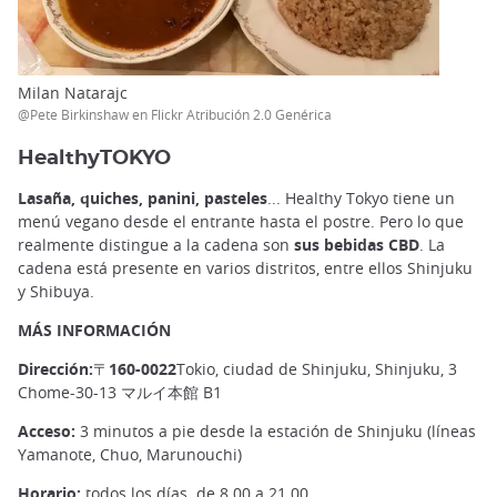
Milan Natarajc
@Pete Birkinshaw en Flickr Atribución 2.0 Genérica
HealthyTOKYO
Lasaña, quiches, panini, pasteles
... Healthy Tokyo tiene un
menú vegano desde el entrante hasta el postre. Pero lo que
realmente distingue a la cadena son
sus bebidas CBD
. La
cadena está presente en varios distritos, entre ellos Shinjuku
y Shibuya.
MÁS INFORMACIÓN
Dirección:〒160-0022
Tokio, ciudad de Shinjuku, Shinjuku, 3
Chome-30-13 マルイ本館 B1
Acceso:
3 minutos a pie desde la estación de Shinjuku (líneas
Yamanote, Chuo, Marunouchi)
Horario:
todos los días
,
de 8.00 a 21.00