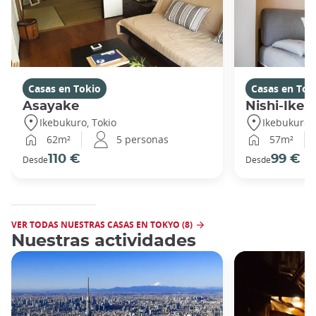
Casas en Tokio
Casas en Tok
Asayake
Nishi-Ikeb
Ikebukuro, Tokio
Ikebukuro, 
62m²
5 personas
57m²
110 €
99 €
Desde
Desde
VER TODAS NUESTRAS CASAS EN TOKYO (8)
Nuestras actividades