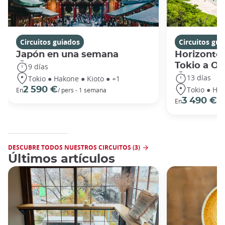
Circuitos guiados
Circuitos gui
Japón en una semana
Horizontes
Tokio a O
9 días
13 días
Tokio ● Hakone ● Kioto ● +1
Tokio ● Hak
2 590 €
En
/ pers - 1 semana
3 490 €
En
/ 
DESCUBRE TODOS NUESTROS CIRCUITOS (3)
Últimos artículos