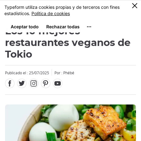
Facebook
Twitter
Instagram
Pinterest
Youtube
Tamaño
0
MENU
Los 10 mejores
restaurantes veganos de
Tokio
Publicado el : 25/07/2025
Por : Phébé