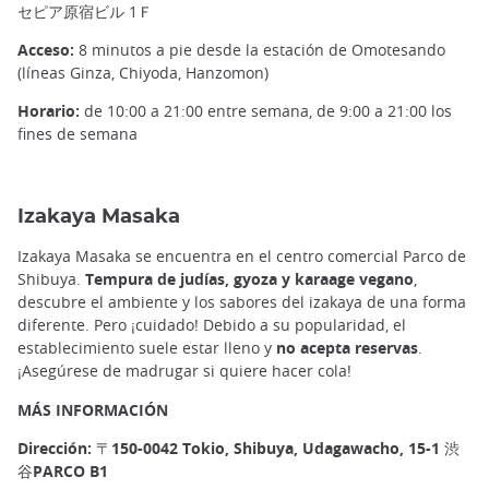
セピア原宿ビル 1Ｆ
Acceso:
8 minutos a pie desde la estación de Omotesando
(líneas Ginza, Chiyoda, Hanzomon)
Horario:
de 10:00 a 21:00 entre semana, de 9:00 a 21:00 los
fines de semana
Izakaya Masaka
Izakaya Masaka se encuentra en el centro comercial Parco de
Shibuya.
Tempura de judías, gyoza y karaage vegano
,
descubre el ambiente y los sabores del izakaya de una forma
diferente. Pero ¡cuidado! Debido a su popularidad, el
establecimiento suele estar lleno y
no acepta reservas
.
¡Asegúrese de madrugar si quiere hacer cola!
MÁS INFORMACIÓN
Dirección: 〒150-0042 Tokio, Shibuya, Udagawacho, 15-1 渋
谷PARCO B1