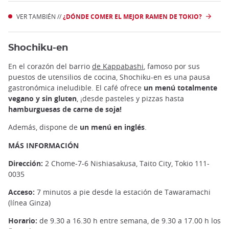
VER TAMBIÉN //
¿DÓNDE COMER EL MEJOR RAMEN DE TOKIO?
Shochiku-en
En el corazón del barrio
de Kappabashi
, famoso por sus
puestos de utensilios de cocina, Shochiku-en es una pausa
gastronómica ineludible.
El café ofrece
un menú totalmente
vegano y sin gluten
, ¡desde pasteles y pizzas hasta
hamburguesas de carne de soja!
Además, dispone de
un menú en inglés
.
MÁS INFORMACIÓN
Dirección:
2 Chome-7-6 Nishiasakusa, Taito City, Tokio 111-
0035
Acceso:
7 minutos a pie desde la estación de Tawaramachi
(línea Ginza)
Horario:
de 9.30 a 16.30 h entre semana, de 9.30 a 17.00 h los