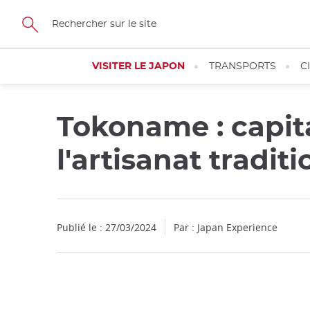
Facebook
Twitter
Instagram
Pinterest
Youtube
Skip
to
main
content
VISITER LE JAPON
TRANSPORTS
C
Tokoname : capita
l'artisanat tradit
Publié le : 27/03/2024
Par : Japan Experience