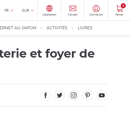
0
FR
EUR
Localisation
Contact
Connexion
Panier
TERNET AU JAPON
ACTIVITÉS
LIVRES
erie et foyer de