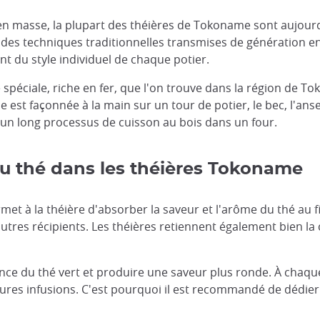
en masse, la plupart des théières de Tokoname sont aujour
et des techniques traditionnelles transmises de génération 
t du style individuel de chaque potier.
e spéciale, riche en fer, que l'on trouve dans la région de T
ile est façonnée à la main sur un tour de potier, le bec, l'a
nt un long processus de cuisson au bois dans un four.
du thé dans les théières Tokoname
met à la théière d'absorber la saveur et l'arôme du thé au fi
autres récipients. Les théières retiennent également bien la
gence du thé vert et produire une saveur plus ronde. À chaque
tures infusions. C'est pourquoi il est recommandé de dédi