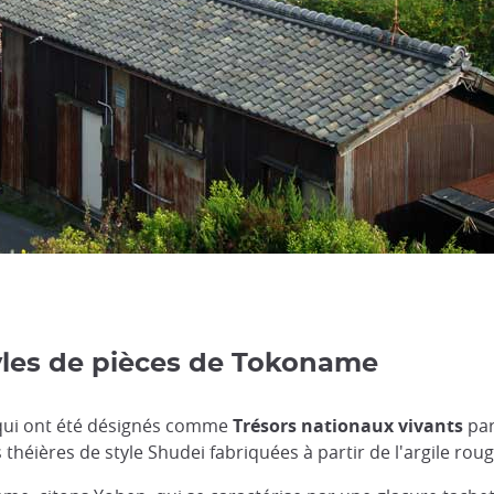
styles de pièces de Tokoname
qui ont été désignés comme
Trésors nationaux vivants
par
théières de style Shudei fabriquées à partir de l'argile roug