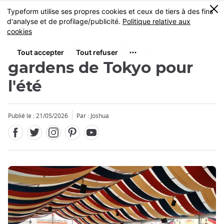
Facebook
Twitter
Instagram
Pinterest
Youtube
Skip
0
MENU
to
main
content
Les meilleurs beer
gardens de Tokyo pour
l'été
Publié le : 21/05/2026
Par : Joshua