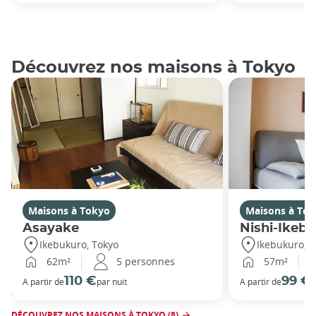
Découvrez nos maisons à Tokyo
Maisons à Tokyo
Maisons à To
Asayake
Nishi-Ikeb
Ikebukuro, Tokyo
Ikebukuro, T
62m²
5 personnes
57m²
110 €
99 €
A partir de
par nuit
A partir de
p
DÉCOUVREZ NOS MAISONS À TOKYO (8)