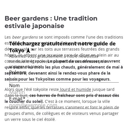
Beer gardens : Une tradition
estivale japonaise
Les
beer gardens
se sont imposés comme l'une des traditions
estivales incontournables de Tokyo. Des barbecues
décontractés sur les toits aux terrasses feutrées des grands
hôtels, ils offrent une occasion rare de dîner en plein air au
cœur de la mégapole.
La plupart de ces adresses n'ouvrent
que durant les mois les plus chauds, généralement de mai à
septembre, devenant ainsi le rendez-vous phare de la
saison pour les Tokyoïtes comme pour les voyageurs.
Alors que l'été tokyoïte reste
lourd et humide
jusque tard
dans la nuit,
ces havres de fraîcheur sont pris d'assaut dès
le coucher du soleil.
C'est à ce moment, lorsque la ville
respire enfin, que les terrasses s'animent et font le plein de
groupes d'amis, de collègues et de visiteurs venus partager
un verre sous le ciel étoilé.