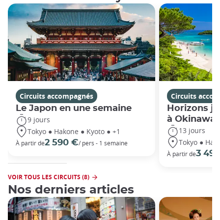
Circuits accompagnés
Circuits acco
Le Japon en une semaine
Horizons ja
à Okinawa
9 jours
13 jours
Tokyo ● Hakone ● Kyoto ● +1
Tokyo ● Hako
2 590 €
À partir de
/ pers - 1 semaine
3 49
À partir de
VOIR TOUS LES CIRCUITS (8)
Nos derniers articles