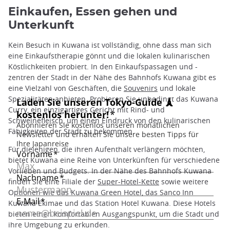
Einkaufen, Essen gehen und
Unterkunft
Kein Besuch in Kuwana ist vollständig, ohne dass man sich
eine Einkaufstherapie gönnt und die lokalen kulinarischen
Köstlichkeiten probiert. In den Einkaufspassagen und -
zentren der Stadt in der Nähe des Bahnhofs Kuwana gibt es
eine Vielzahl von Geschäften, die
Souvenirs
und lokale
Spezialitäten anbieten. Probieren Sie unbedingt das Kuwana
Curry, ein einzigartiges Gericht mit Rind- und
Schweinefleisch, um einen Eindruck von den kulinarischen
Fähigkeiten der Stadt zu bekommen.
Für diejenigen, die ihren Aufenthalt verlängern möchten,
bietet Kuwana eine Reihe von Unterkünften für verschiedene
Vorlieben und Budgets. In der Nähe des Bahnhofs Kuwana
finden Sie eine Filiale der
Super-Hotel-Kette
sowie weitere
Optionen wie das Kuwana Green Hotel, das Sanco Inn
Kuwana Ekimae und das Station Hotel Kuwana. Diese Hotels
bieten einen komfortablen Ausgangspunkt, um die Stadt und
ihre Umgebung zu erkunden.