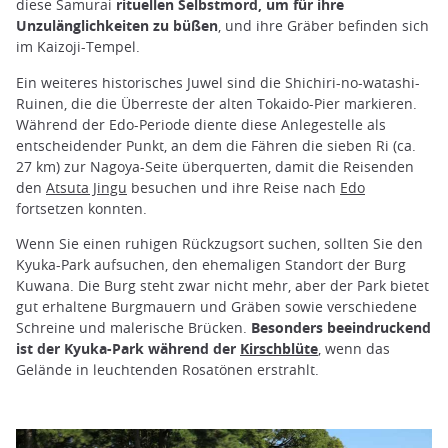
diese Samurai
rituellen Selbstmord, um für ihre
Unzulänglichkeiten zu büßen
, und ihre Gräber befinden sich
im Kaizoji-Tempel.
Ein weiteres historisches Juwel sind die Shichiri-no-watashi-
Ruinen, die die Überreste der alten Tokaido-Pier markieren.
Während der Edo-Periode diente diese Anlegestelle als
entscheidender Punkt, an dem die Fähren die sieben Ri (ca.
27 km) zur Nagoya-Seite überquerten, damit die Reisenden
den
Atsuta Jingu
besuchen und ihre Reise nach
Edo
fortsetzen konnten.
Wenn Sie einen ruhigen Rückzugsort suchen, sollten Sie den
Kyuka-Park aufsuchen, den ehemaligen Standort der Burg
Kuwana. Die Burg steht zwar nicht mehr, aber der Park bietet
gut erhaltene Burgmauern und Gräben sowie verschiedene
Schreine und malerische Brücken.
Besonders beeindruckend
ist der Kyuka-Park während der
Kirschblüte
, wenn das
Gelände in leuchtenden Rosatönen erstrahlt.