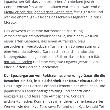
japanischen Stil, das vom britischen Architekten Josiah
Conder entworfen wurde. Rokkaen wurde 1913 während der
Meiji-Periode der japanischen Geschichte
fertig gestellt und
war die ehemalige Residenz des lokalen Magnaten Seiroku
Moroto.
Das Anwesen zeigt eine harmonische Mischung
verschiedener architektonischer Stile, mit einem westlich
inspirierten Gebäude, das einen auffälligen, blau
gestrichenen, vierstöckigen Turm, einen Sonnenraum und
eine Veranda aufweist. Daran schließt sich nahtlos das
Nebengebäude im japanischen Stil an, das sich durch Räume
mit Tatamiböden
und eine elegante Engawa (Veranda) mit
Blick auf den Garten auszeichnet.
Der Spaziergarten von Rokkaen ist eine ruhige Oase, die die
Besucher einlädt, in die Schönheit der Natur einzutauchen
.
Das Design des Gartens enthält Elemente der westlichen und
japanischen Landschaftsgestaltung und schafft eine
einzigartige und fesselnde Atmosphäre. Conders
architektonisches Können, das in anderen bemerkenswerten
Werken wie dem
Kyu-Furukawa Tei und dem
Kyu-Iwasaki Tei