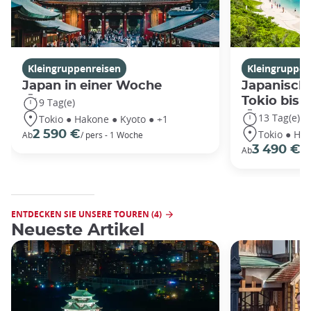
Kleingruppenreisen
Kleingruppen
Japan in einer Woche
Japanische
Tokio bis
9 Tag(e)
13 Tag(e)
Tokio ● Hakone ● Kyoto ● +1
Tokio ● Hak
2 590 €
Ab
/ pers - 1 Woche
3 490 €
Ab
/P
ENTDECKEN SIE UNSERE TOUREN (4)
Neueste Artikel