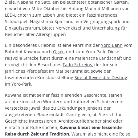
Ziele. Nabana no Sato, ein beleuchteter botanischer Garten,
erwacht von Mitte Oktober bis Anfang Mai mit Millionen von
LED-Lichtern zum Leben und bietet ein faszinierendes
Schauspiel. Nagashima Spa Land, ein Vergnügungspark und
Einkaufszentrum, bietet Nervenkitzel und Unterhaltung für
Besucher aller Altersgruppen.
Ein besonderes Erlebnis ist eine Fahrt mit der
Yoro-Bahn
vom
Bahnhof Kuwana nach
Ogaki
und zum Yoro-Park. Diese
reizvolle Strecke führt durch eine malerische Landschaft und
ermöglicht den Besuch des
Tado-Schreins
, der für sein
jährliches Pferdefest im Mai berühmt ist, sowie der
faszinierenden Kunstausstellung
Site of Reversible Destiny
im Yoro-Park.
Kuwana ist mit seiner faszinierenden Geschichte, seinen
architektonischen Wundern und kulturellen Schätzen ein
verstecktes Juwel, das zu Erkundungen jenseits der
ausgetretenen Pfade einlädt. Ganz gleich, ob Sie sich für
Geschichte interessieren, Architekturliebhaber sind oder
einfach nur Ruhe suchen,
Kuwana bietet eine fesselnde
Reise durch Zeit und Tradition
. Warum also nicht eine Reise