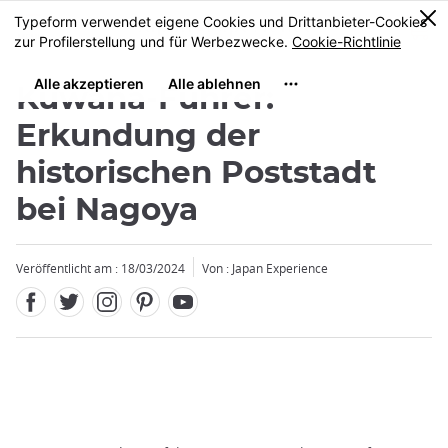
Facebook
Twitter
Instagram
Pinterest
Youtube
Größe
0
MENU
Kuwana-Führer:
Erkundung der
historischen Poststadt
bei Nagoya
Veröffentlicht am : 18/03/2024
Von : Japan Experience