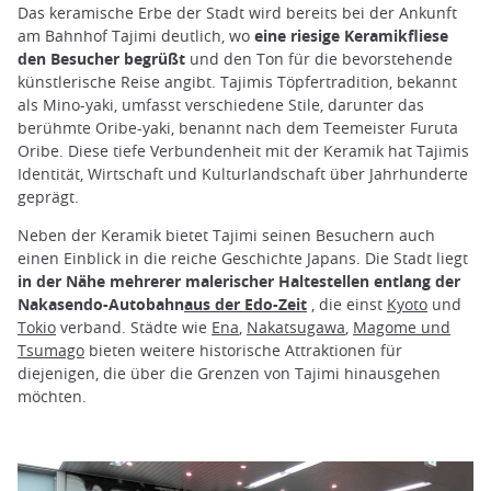
Das keramische Erbe der Stadt wird bereits bei der Ankunft
am Bahnhof Tajimi deutlich, wo
eine riesige Keramikfliese
den Besucher begrüßt
und den Ton für die bevorstehende
künstlerische Reise angibt. Tajimis Töpfertradition, bekannt
als Mino-yaki, umfasst verschiedene Stile, darunter das
berühmte Oribe-yaki, benannt nach dem Teemeister Furuta
Oribe. Diese tiefe Verbundenheit mit der Keramik hat Tajimis
Identität, Wirtschaft und Kulturlandschaft über Jahrhunderte
geprägt.
Neben der Keramik bietet Tajimi seinen Besuchern auch
einen Einblick in die reiche Geschichte Japans. Die Stadt liegt
in der Nähe mehrerer malerischer Haltestellen entlang der
Nakasendo-Autobahn
aus der Edo-Zeit
, die einst
Kyoto
und
Tokio
verband. Städte wie
Ena
,
Nakatsugawa
,
Magome und
Tsumago
bieten weitere historische Attraktionen für
diejenigen, die über die Grenzen von Tajimi hinausgehen
möchten.