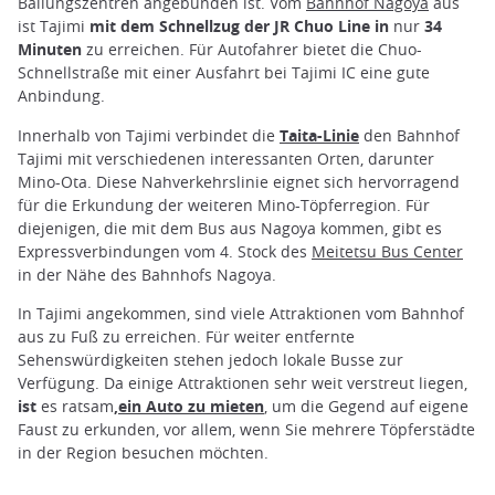
Ballungszentren angebunden ist. Vom
Bahnhof Nagoya
aus
ist Tajimi
mit dem Schnellzug der JR Chuo Line in
nur
34
Minuten
zu erreichen. Für Autofahrer bietet die Chuo-
Schnellstraße mit einer Ausfahrt bei Tajimi IC eine gute
Anbindung.
Innerhalb von Tajimi verbindet die
Taita-Linie
den Bahnhof
Tajimi mit verschiedenen interessanten Orten, darunter
Mino-Ota. Diese Nahverkehrslinie eignet sich hervorragend
für die Erkundung der weiteren Mino-Töpferregion. Für
diejenigen, die mit dem Bus aus Nagoya kommen, gibt es
Expressverbindungen vom 4. Stock des
Meitetsu Bus Center
in der Nähe des Bahnhofs Nagoya.
In Tajimi angekommen, sind viele Attraktionen vom Bahnhof
aus zu Fuß zu erreichen. Für weiter entfernte
Sehenswürdigkeiten stehen jedoch lokale Busse zur
Verfügung. Da einige Attraktionen sehr weit verstreut liegen,
ist
es ratsam
,
ein Auto zu mieten
, um die Gegend auf eigene
Faust zu erkunden, vor allem, wenn Sie mehrere Töpferstädte
in der Region besuchen möchten.