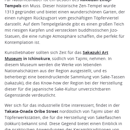
Tempels
ein Muss. Dieser historische Zen-Tempel wurde
1313 gegründet und bietet einen wunderschönen Garten, der
einen ruhigen Rückzugsort vom geschäftigen Töpferviertel
darstellt. Auf dem Tempelgelände gibt es einen großen Teich
mit riesigen Karpfen und versteckten buddhistischen Jizo-
Statuen, die eine ruhige Atmosphäre schaffen, die perfekt für
Kontemplation ist.
Kunstliebhaber sollten sich Zeit für das
Sakazuki Art
Museum
in Ichinokura
, südlich von Tajimi, nehmen. In
diesem Museum werden die Werke von lebenden
Nationalschätzen aus der Region ausgestellt, und es
beherbergt eine beeindruckende Sammlung von Sake-Tassen
(sakazuki), die das Know-how der Region bei der Herstellung
dieser für die japanische Sake-Kultur unverzichtbaren
Gegenstände verdeutlicht.
Wer sich für das industrielle Erbe interessiert, findet in der
Takata-Onada Oribe Street
nordöstlich von Tajimi über 40
Töpferwerkstätten, die für die Herstellung von Sakeflaschen
(tokkuri) bekannt sind. Diese Gegend bietet einen Einblick in
die praktischen Anwendungen der Keramiktraditionen von