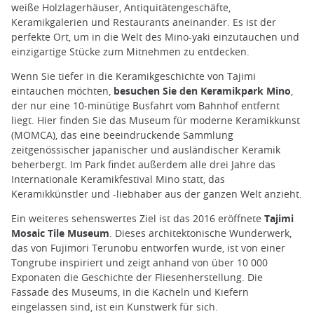
weiße Holzlagerhäuser, Antiquitätengeschäfte,
Keramikgalerien und Restaurants aneinander. Es ist der
perfekte Ort, um in die Welt des Mino-yaki einzutauchen und
einzigartige Stücke zum Mitnehmen zu entdecken.
Wenn Sie tiefer in die Keramikgeschichte von Tajimi
eintauchen möchten,
besuchen Sie den Keramikpark Mino
,
der nur eine 10-minütige Busfahrt vom Bahnhof entfernt
liegt. Hier finden Sie das Museum für moderne Keramikkunst
(MOMCA), das eine beeindruckende Sammlung
zeitgenössischer japanischer und ausländischer Keramik
beherbergt. Im Park findet außerdem alle drei Jahre das
Internationale Keramikfestival Mino statt, das
Keramikkünstler und -liebhaber aus der ganzen Welt anzieht.
Ein weiteres sehenswertes Ziel ist das 2016 eröffnete
Tajimi
Mosaic Tile Museum
. Dieses architektonische Wunderwerk,
das von Fujimori Terunobu entworfen wurde, ist von einer
Tongrube inspiriert und zeigt anhand von über 10 000
Exponaten die Geschichte der Fliesenherstellung. Die
Fassade des Museums, in die Kacheln und Kiefern
eingelassen sind, ist ein Kunstwerk für sich.