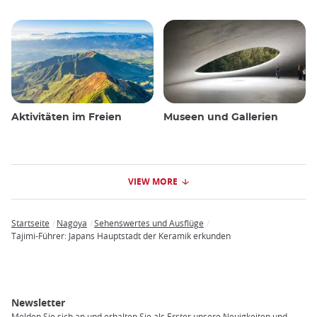
Aktivitäten im Freien
Museen und Gallerien
VIEW MORE
Startseite
Nagoya
Sehenswertes und Ausflüge
Breadcrumb
Tajimi-Führer: Japans Hauptstadt der Keramik erkunden
Newsletter
Melden Sie sich an und erhalten Sie als Erster unsere Neuigkeiten und