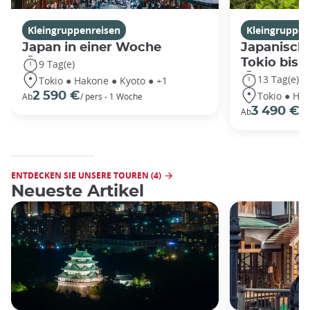
Kleingruppenreisen
Kleingruppen
Japan in einer Woche
Japanische
Tokio bis
9 Tag(e)
13 Tag(e)
Tokio ● Hakone ● Kyoto ● +1
Tokio ● Hak
2 590 €
Ab
/ pers - 1 Woche
3 490 €
Ab
/P
ENTDECKEN SIE UNSERE TOUREN (4)
Neueste Artikel