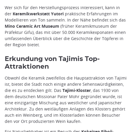
Wer sich für den Herstellungsprozess interessiert, kann in
der
Keramikwerkstatt Yutori
praktische Erfahrungen im
Modellieren von Ton sammeln. In der Nähe befindet sich das
Mino Ceramic Art Museum
(früher Keramikmuseum der
Präfektur Gifu), das mit über 50.000 Keramikexponaten einen
umfassenden Überblick über die Geschichte der Töpferei in
der Region bietet.
Erkundung von Tajimis Top-
Attraktionen
Obwohl die Keramik zweifellos die Hauptattraktion von Tajimi
ist, bietet die Stadt noch einige andere Sehenswürdigkeiten,
die es zu entdecken gilt. Das
Tajimi-Kloster
, das 1930 von
dem deutschen Missionar Pater Mohr gegründet wurde, ist
eine einzigartige Mischung aus westlicher und japanischer
Architektur. Zu den weitläufigen Anlagen des Klosters gehört
auch ein Weinberg, und im Klosterladen können Besucher
den vor Ort produzierten Wein kaufen.
Für Naturliebhaber ist ein Besuch des
Kokeizan Eihoji-