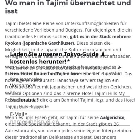
Wo man in Tajimi übernachtet und
isst
Tajimi bietet eine Reihe von Unterkunftsmöglichkeiten für
verschiedene Vorlieben und Budgets. Für diejenigen, die ein
traditionelles Erlebnis suchen,
gibt es in der Stadt mehrere
Ryokan (japanische Gasthäuser)
. Diese bieten die
Möglichkeit, in die japanische Kultur einzutauchen und
verfügen oft über Tatami-Zimmer und Gemeinschaftsbäder.
Wenn Sie eine modernere Unterkunft suchen, ist das
3-
Sterne-Hotel Route Inn Tajimi Inter
eine beliebte Wahl. Das
hoteleigene Restaurant Hanachaya serviert täglich ein
Frühstücksbuffet mit japanischen und westlichen Gerichten.
Weitere Optionen sind das 2-Sterne-Hotel Tajimi Hills My
Room Hotel, das direkt am Bahnhof Tajimi liegt, und das Hotel
Tajimi Hills Riverside.
Wenn es ums Essen geht, ist Tajimi für seine
Aalgerichte
,
eine lokale Spezialität, bekannt. In der Stadt gibt es 26
Aalrestaurants, von denen jedes seine eigene Interpretation
dieser traditionellen Delikatesse anbietet. Besonders