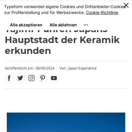
Facebook
Twitter
Instagram
Pinterest
Youtube
Größe
0
MENU
Tajimi-Führer: Japans
Hauptstadt der Keramik
erkunden
Veröffentlicht am : 08/06/2024
Von : Japan Experience