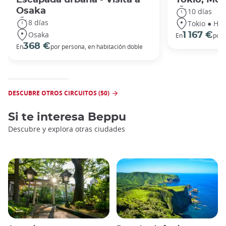
Osaka
10 días
8 días
Tokio ● Hak
Osaka
1 167 €
En
por 
368 €
En
por persona, en habitación doble
DESCUBRE OTROS CIRCUITOS (50)
Si te interesa
Beppu
Descubre y explora otras ciudades