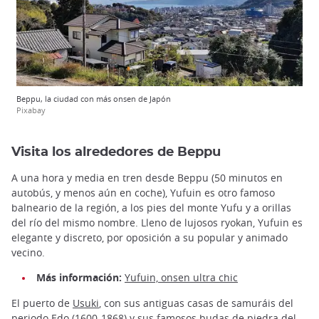
Beppu, la ciudad con más onsen de Japón
Pixabay
Visita los alrededores de Beppu
A una hora y media en tren desde Beppu (50 minutos en
autobús, y menos aún en coche), Yufuin es otro famoso
balneario de la región, a los pies del monte Yufu y a orillas
del río del mismo nombre. Lleno de lujosos ryokan, Yufuin es
elegante y discreto, por oposición a su popular y animado
vecino.
Más información:
Yufuin, onsen ultra chic
El puerto de
Usuki
, con sus antiguas casas de samuráis del
periodo Edo (1600-1868) y sus famosos budas de piedra del