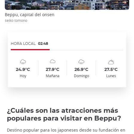
Beppu, capital del onsen
seiko tomono
HORA LOCAL
02:48
Symbol
Date
Symbol
Date
Symbol
Date
Symbol
Date
Temp
Temp
Temp
Temp
:
:
:
:
:
:
:
:
:
:
:
:
cloudy_rainy
cloudy
cloudy_rainy
sunny_cloudy
24.9°C
27.9°C
26.9°C
27.5°C
Hoy
Mañana
Domingo
Lunes
¿Cuáles son las atracciones más
populares para visitar en Beppu?
Destino popular para los japoneses desde su fundación en