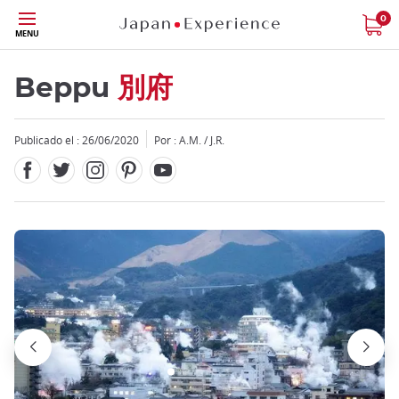
Facebook
Twitter
Instagram
Pinterest
Youtube
Tamaño
0
MENU
Beppu
別府
Publicado el : 26/06/2020
Por : A.M. / J.R.