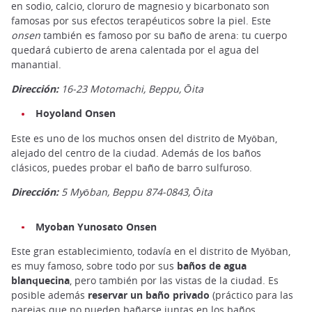
en sodio, calcio, cloruro de magnesio y bicarbonato son
famosas por sus efectos terapéuticos sobre la piel. Este
onsen
también es famoso por su baño de arena: tu cuerpo
quedará cubierto de arena calentada por el agua del
manantial.
Dirección:
16-23 Motomachi, Beppu,
Ōita
Hoyoland Onsen
Este es uno de los muchos onsen del distrito de Myōban,
alejado del centro de la ciudad. Además de los baños
clásicos, puedes probar el baño de barro sulfuroso.
Dirección:
5 Myōban, Beppu 874-0843, Ōita
Myoban Yunosato Onsen
Este gran establecimiento, todavía en el distrito de Myōban,
es muy famoso, sobre todo por sus
baños de agua
blanquecina
, pero también por las vistas de la ciudad. Es
posible además
reservar un baño privado
(práctico para las
parejas que no pueden bañarse juntas en los baños