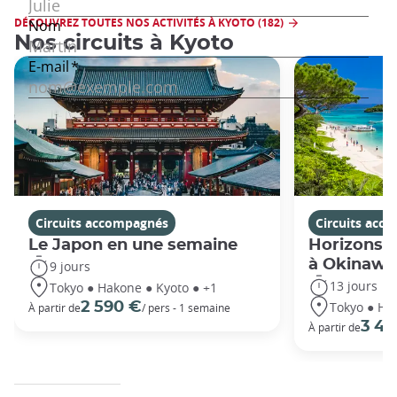
DÉCOUVREZ TOUTES NOS ACTIVITÉS À KYOTO (182)
Nos circuits à Kyoto
Circuits accompagnés
Circuits acc
Le Japon en une semaine
Horizons j
à Okinawa
9 jours
13 jours
Tokyo ● Hakone ● Kyoto ● +1
Tokyo ● Ha
2 590 €
À partir de
/ pers - 1 semaine
3 49
À partir de