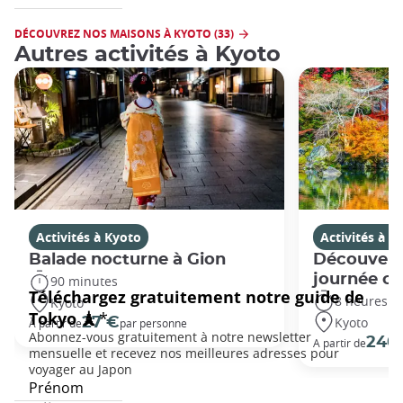
DÉCOUVREZ NOS MAISONS À KYOTO (33)
Autres activités à Kyoto
Activités à Kyoto
Activités à K
Balade nocturne à Gion
Découvert
journée c
90 minutes
8 heures
Kyoto
Kyoto
27 €
À partir de
par personne
240
A partir de