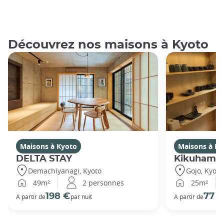
Découvrez nos maisons à Kyoto
Maisons à Kyoto
Maisons à Ky
DELTA STAY
Kikuhama
Demachiyanagi, Kyoto
Gojo, Kyoto
49m²
2 personnes
25m²
198 €
77 
A partir de
par nuit
A partir de