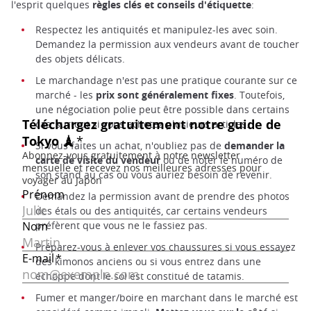
l'esprit quelques
règles clés et conseils d'étiquette
:
Respectez les antiquités et manipulez-les avec soin.
Demandez la permission aux vendeurs avant de toucher
des objets délicats.
Le marchandage n'est pas une pratique courante sur ce
marché - les
prix sont généralement fixes
. Toutefois,
une négociation polie peut être possible dans certains
cas, surtout si vous achetez plusieurs articles.
Si vous faites un achat, n'oubliez pas de
demander la
carte de visite du vendeur
ou de noter le numéro de
son stand au cas où vous auriez besoin de revenir.
Demandez la permission avant de prendre des photos
des étals ou des antiquités, car certains vendeurs
préfèrent que vous ne le fassiez pas.
Préparez-vous à enlever vos chaussures si vous essayez
des kimonos anciens ou si vous entrez dans une
échoppe dont le sol est constitué de tatamis.
Fumer et manger/boire en marchant dans le marché est