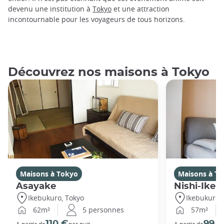
devenu une institution à
Tokyo
et une attraction
incontournable pour les voyageurs de tous horizons.
Découvrez nos maisons à Tokyo
Maisons à Tokyo
Maisons à T
Asayake
Nishi-Ikeb
Ikebukuro, Tokyo
Ikebukuro,
62m²
5 personnes
57m²
110 €
99 
A partir de
par nuit
A partir de