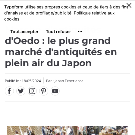
Facebook
Twitter
Instagram
Pinterest
Youtube
Skip
0
MENU
to
main
content
Marché d'antiquités
d'Oedo : le plus grand
marché d'antiquités en
plein air du Japon
Publié le : 18/05/2024
Par : Japan Experience