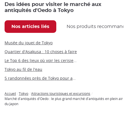
Des idées pour visiter le marché aux
antiquités d'Oedo à Tokyo
Nos articles liés
Nos produits recommand
Musée du jouet de Tokyo
Quartier d'Asakusa : 10 choses à faire
Le Top 6 des lieux où voir les cerisiers à Tokyo
Tokyo au fil de l'eau
5 randonnées près de Tokyo pour admirer les feuilles d’automne
Accueil
Tokyo
Attractions touristiques et excursions
Breadcrumb
Marché d'antiquités d'Oedo : le plus grand marché d'antiquités en plein air
du Japon