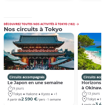
DÉCOUVREZ TOUTES NOS ACTIVITÉS À TOKYO (182)
Nos circuits à Tokyo
Circuits accompagnés
Circuits acc
Le Japon en une semaine
Horizons j
à Okinawa
9 jours
13 jours
Tokyo ● Hakone ● Kyoto ● +1
Tokyo ● Ha
2 590 €
À partir de
/ pers - 1 semaine
3 49
À partir de