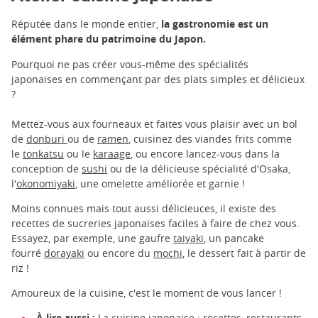
Réputée dans le monde entier,
la gastronomie est un
élément phare du patrimoine du Japon.
Pourquoi ne pas créer vous-même des spécialités
japonaises en commençant par des plats simples et délicieux
?
Mettez-vous aux fourneaux et faites vous plaisir avec un bol
de
donburi
ou de
ramen
, cuisinez des viandes frits comme
le
tonkatsu
ou le
karaage
, ou encore lancez-vous dans la
conception de
sushi
ou de la délicieuse spécialité d'Osaka,
l'
okonomiyaki
, une omelette améliorée et garnie !
Moins connues mais tout aussi délicieuces, il existe des
recettes de sucreries japonaises faciles à faire de chez vous.
Essayez, par exemple, une gaufre
taiyaki
, un pancake
fourré
dorayaki
ou encore du
mochi
, le dessert fait à partir de
riz !
Amoureux de la cuisine, c'est le moment de vous lancer !
À lire aussi :
La cuisine japonaise : recettes, restaurants