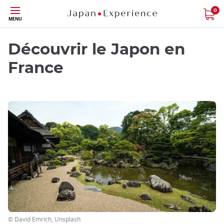
Skip
0
MENU
to
main
content
Découvrir le Japon en
France
© David Emrich, Unsplash