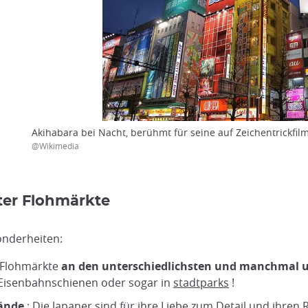
Akihabara bei Nacht, berühmt für seine auf Zeichentrickfil
@Wikimedia
ter Flohmärkte
onderheiten:
e Flohmärkte
an den unterschiedlichsten und manchmal 
 Eisenbahnschienen oder sogar in
stadtparks
!
tände
: Die Japaner sind für ihre Liebe zum Detail und ihre