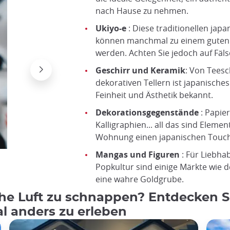
nach Hause zu nehmen.
Ukiyo-e
: Diese traditionellen jap
können manchmal zu einem guten P
werden. Achten Sie jedoch auf Fäl
Geschirr und Keramik
: Von Teesc
dekorativen Tellern ist japanisches
Feinheit und Ästhetik bekannt.
Dekorationsgegenstände
: Papie
Kalligraphien... all das sind Elemen
Wohnung einen japanischen Touch
Mangas und Figuren
: Für Liebha
Japanischer Stoff für Kimonos
Popkultur sind einige Märkte wie 
©Unsplash
eine wahre Goldgrube.
sche Luft zu schnappen? Entdecken S
l anders zu erleben