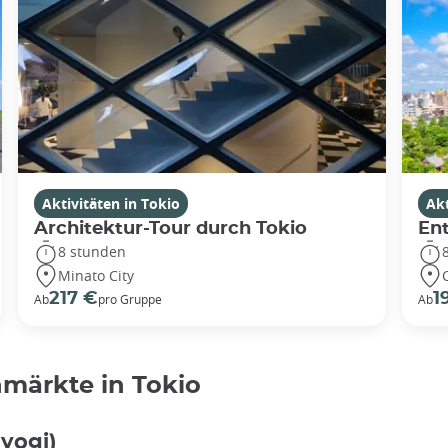
Aktivitäten in Tokio
Akt
Architektur-Tour durch Tokio
En
8 stunden
Minato City
217 €
1
Ab
pro Gruppe
Ab
hmärkte in Tokio
yogi)