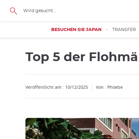
Facebook
Twitter
Instagram
Pinterest
Youtube
Größe
BESUCHEN SIE JAPAN
TRANSFER
Top 5 der Flohmär
Veröffentlicht am : 10/12/2025
Von : Phoebe