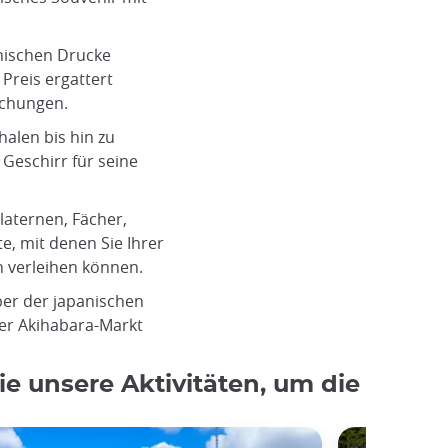
anischen Drucke
reis ergattert
schungen.
halen bis hin zu
 Geschirr für seine
rlaternen, Fächer,
te, mit denen Sie Ihrer
 verleihen können.
ber der japanischen
Japanische Retro-Schale
der Akihabara-Markt
©Unsplash
ie unsere Aktivitäten, um die