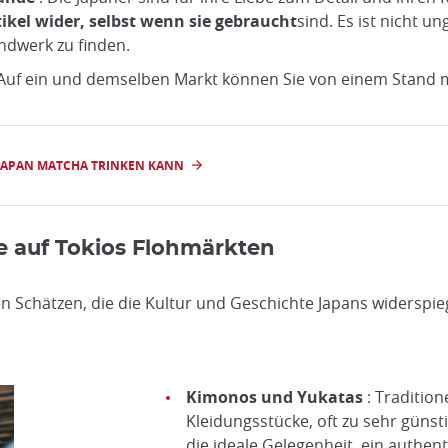
tikel wider, selbst wenn sie gebraucht
sind. Es ist nicht 
ndwerk zu finden.
 Auf ein und demselben Markt können Sie von einem Stand 
 JAPAN MATCHA TRINKEN KANN
e auf Tokios Flohmärkten
en Schätzen, die die Kultur und Geschichte Japans widerspieg
Kimonos und Yukatas
: Tradition
Kleidungsstücke, oft zu sehr günsti
die ideale Gelegenheit, ein authen