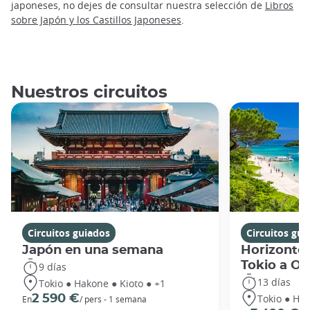
japoneses, no dejes de consultar nuestra selección de
Libros
sobre Japón y los Castillos Japoneses
.
Nuestros circuitos
Circuitos guiados
Circuitos gui
Japón en una semana
Horizontes
Tokio a O
9 días
13 días
Tokio ● Hakone ● Kioto ● +1
Tokio ● Hak
2 590 €
En
/ pers - 1 semana