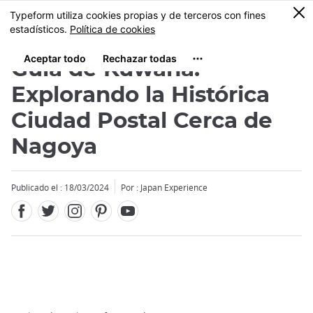
Facebook
Twitter
Instagram
Pinterest
Youtube
Tamaño
0
MENU
Guía de Kuwana:
Explorando la Histórica
Ciudad Postal Cerca de
Nagoya
Publicado el : 18/03/2024
Por : Japan Experience