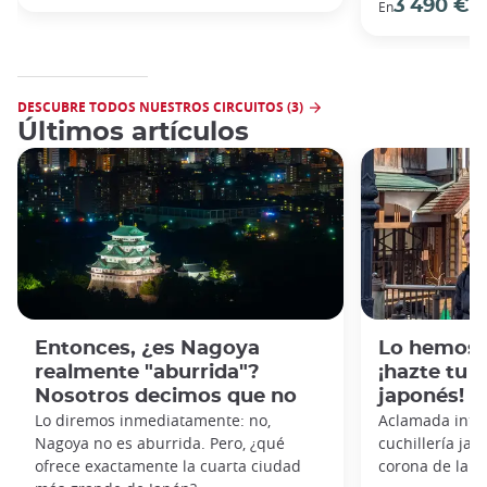
3 490 €
En
/ 
DESCUBRE TODOS NUESTROS CIRCUITOS (3)
Últimos artículos
Entonces, ¿es Nagoya
Lo hemos p
realmente "aburrida"?
¡hazte tu p
Nosotros decimos que no
japonés!
Lo diremos inmediatamente: no,
Aclamada inter
Nagoya no es aburrida. Pero, ¿qué
cuchillería jap
ofrece exactamente la cuarta ciudad
corona de la a