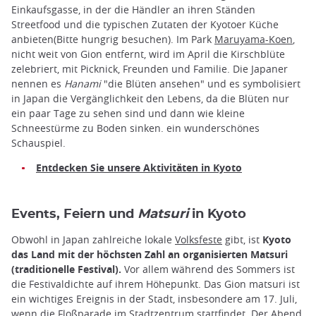
Einkaufsgasse, in der die Händler an ihren Ständen
Streetfood und die typischen Zutaten der Kyotoer Küche
anbieten(Bitte hungrig besuchen). Im Park
Maruyama-Koen
,
nicht weit von Gion entfernt, wird im April die Kirschblüte
zelebriert, mit Picknick, Freunden und Familie. Die Japaner
nennen es
Hanami
"die Blüten ansehen" und es symbolisiert
in Japan die Vergänglichkeit den Lebens, da die Blüten nur
ein paar Tage zu sehen sind und dann wie kleine
Schneestürme zu Boden sinken. ein wunderschönes
Schauspiel.
Entdecken Sie
unsere Aktivitäten in Kyoto
Events, Feiern und
Matsuri
in Kyoto
Obwohl in Japan zahlreiche lokale
Volksfeste
gibt, ist
Kyoto
das Land mit der höchsten Zahl an organisierten Matsuri
(traditionelle Festival).
Vor allem während des Sommers ist
die Festivaldichte auf ihrem Höhepunkt. Das Gion matsuri ist
ein wichtiges Ereignis in der Stadt, insbesondere am 17. Juli,
wenn die Floßparade im Stadtzentrum stattfindet. Der Abend