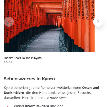
Fushimi Inari Taisha in Kyoto
pexels
Sehenswertes in Kyoto
Kyoto beherbergt eine Reihe von weltbekannten
Orten und
Denkmälern,
die den Höhepunkt eines jeden Besuchs
darstellen. Hier sind unsere
must-sees
:
Tempel
Kiyomizu-dera
und der