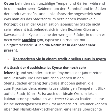
Osten
befinden sich unzählige Tempel und Gärten, während
in den moderneren Gebieten um den Bahnhof und im Süden
der Stadt Geschäfts- und Einkaufsbezirke angesiedelt sind.
Was man als das Stadtzentrum bezeichnen könnte (ein
Konzept, das in der Organisation japanischer Städte nicht
sehr relevant ist), befindet sich in den Bezirken
Gion
und
Kawaramachi. Kyoto ist eine der wenigen Städte, in denen es
noch viele
Machiya
gibt, typische Holzhäuser mit
Holzgitterfassade.
Auch die Natur ist in der Stadt sehr
präsent.
Übernachten Sie in einem traditionellen Haus in Kyoto
Als Stadt der Geschichte ist Kyoto dennoch sehr
lebendig
und verändert sich im Rhythmus der Jahreszeiten
und Festivals. Die Unersättlichen können in den
Steingutläden entlang der Straße shoppen gehen, die
zum
Kiyomizu-dera
, einem tausendjährigen Tempel mit Blick
auf die Stadt, führt. Es ist auch der ideale Ort, um lokale
kulinarische Spezialitäten wie
Yatsu Hashi
zu kaufen
-
süsse
kleine Reisteigtaschen mit Zimt aromatisiert. Träumer können
über den
Nishiki-Markt
schlendern, eine lange überdachte