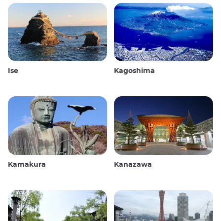
Ise
Kagoshima
Kamakura
Kanazawa