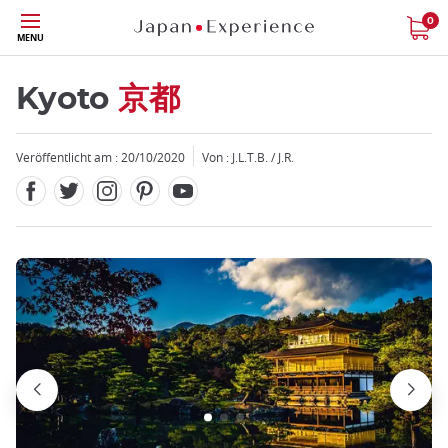
Facebook
Twitter
Instagram
Pinterest
Youtube
Größe
0
MENU
Kyoto
京都
Veröffentlicht am : 20/10/2020
Von : J.L.T.B. / J.R.
Schließen
Schließen