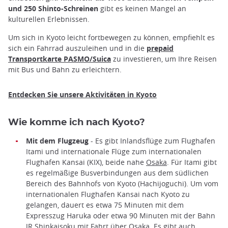
und 250 Shinto-Schreinen
gibt es keinen Mangel an
kulturellen Erlebnissen.
Um sich in Kyoto leicht fortbewegen zu können, empfiehlt es
sich ein Fahrrad auszuleihen und in die
prepaid
Transportkarte PASMO/Suica
zu investieren, um Ihre Reisen
mit Bus und Bahn zu erleichtern.
Entdecken Sie
unsere Aktivitäten in Kyoto
Wie komme ich nach Kyoto?
Mit dem Flugzeug
- Es gibt Inlandsflüge zum Flughafen
Itami und internationale Flüge zum internationalen
Flughafen Kansai (KIX), beide nahe
Osaka
. Für Itami gibt
es regelmäßige Busverbindungen aus dem südlichen
Bereich des Bahnhofs von Kyoto (Hachijoguchi). Um vom
internationalen Flughafen Kansai nach Kyoto zu
gelangen, dauert es etwa 75 Minuten mit dem
Expresszug Haruka oder etwa 90 Minuten mit der Bahn
JR Shinkaisoku mit Fahrt über Osaka. Es gibt auch