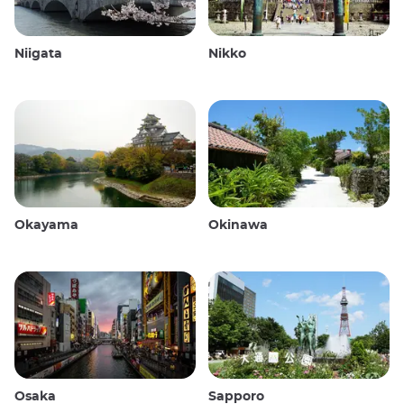
Niigata
Nikko
Okayama
Okinawa
Osaka
Sapporo