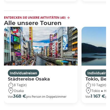
ENTDECKEN SIE UNSERE AKTIVITÄTEN (40)
Alle unsere Touren
Individualreisen
Individualrei
Städtereise Osaka
Tokio, Ber
8 Tag(e)
10 Tag(e)
Osaka
Tokio ● Ha
368 €
1 167 €
Von
pro Person im Doppelzimmer
Von
pro