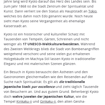
Jahre lang wird Kyoto darauf das Herz des Landes sein. Bis
zum Jahr 1868 ist die Stadt Zentrum der Spiritualität und
Kunst. Dann verliert sie den Status als Hauptstadt an
Tokio
,
welches bis dahin noch Edo genannt wurde. Noch heute
sieht man Kyoto seine Vergangenheit als ehemalige
Kaiserstadt an.
Kyoto ist ein historischer und kultureller Schatz mit
Tausenden von Tempeln, Gärten, Schreinen und nicht
weniger als
17 UNESCO-Weltkulturerbestätten.
Während
des Zweiten Weltkriegs blieb die Stadt von Bombenangriffen
weitgehend verschont und seine vielen gut erhaltenen
Holzgebäude im Machiya-Stil lassen Kyoto in traditioneller
Eleganz und mit malerischen Szenen glänzen.
Ein Besuch in Kyoto berauscht den Ästheten und den
Gastronomen gleichermaßen wie den Reisenden auf der
Suche nach Spiritualität. Es gilt als
die
traditionelle
japanische Stadt
par excellence
und zieht täglich Tausende
von Besuchern an. Und aus gutem Grund. Beherbergt Kyoto
doch
wahre Juwelen der japanischen Kultur,
wie die
Tempel
Kinkaku-ji
und
Ginkaku-ji
, den alten Geisha-