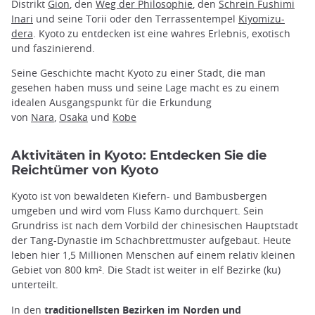
Distrikt
Gion
, den
Weg der Philosophie
, den
Schrein Fushimi
Inari
und seine Torii oder den Terrassentempel
Kiyomizu-
dera
. Kyoto zu entdecken ist eine wahres Erlebnis, exotisch
und faszinierend.
Seine Geschichte macht Kyoto zu einer Stadt, die man
gesehen haben muss und seine Lage macht es zu einem
idealen Ausgangspunkt für die Erkundung
von
Nara
,
Osaka
und
Kobe
Aktivitäten in Kyoto: Entdecken Sie die
Reichtümer von Kyoto
Kyoto ist von bewaldeten Kiefern- und Bambusbergen
umgeben und wird vom Fluss Kamo durchquert. Sein
Grundriss ist nach dem Vorbild der chinesischen Hauptstadt
der Tang-Dynastie im Schachbrettmuster aufgebaut. Heute
leben hier 1,5 Millionen Menschen auf einem relativ kleinen
Gebiet von 800 km². Die Stadt ist weiter in elf Bezirke (ku)
unterteilt.
In den
traditionellsten Bezirken im Norden und