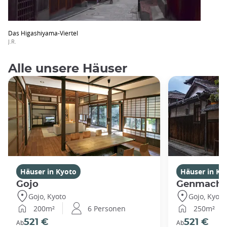
Das Higashiyama-Viertel
J.R.
Alle unsere Häuser
Häuser in Kyoto
Häuser in Ky
Gojo
Genmachi
Gojo, Kyoto
Gojo, Kyoto
200m²
6 Personen
250m²
521 €
521 €
Ab
Ab