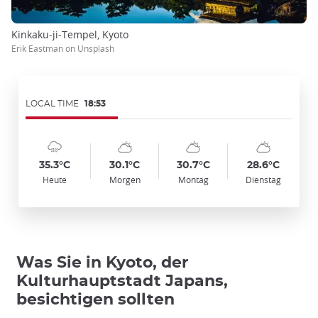
Kinkaku-ji-Tempel, Kyoto
Erik Eastman on Unsplash
LOCAL TIME
18:53
Symbol
Date
Symbol
Date
Symbol
Date
Symbol
Date
Temp
Temp
Temp
Temp
:
:
:
:
:
:
:
:
:
:
:
:
cloudy_rainy
sunny_cloudy
sunny_cloudy
sunny_cloudy
35.3°C
30.1°C
30.7°C
28.6°C
Heute
Morgen
Montag
Dienstag
Was Sie in Kyoto, der
Kulturhauptstadt Japans,
besichtigen sollten