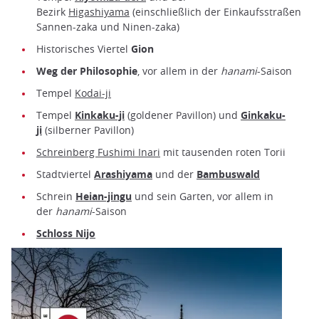
Bezirk
Higashiyama
(einschließlich der Einkaufsstraßen
Sannen-zaka und Ninen-zaka)
Historisches Viertel
Gion
Weg der Philosophie
, vor allem in der
hanami
-Saison
Tempel
Kodai-ji
Tempel
Kinkaku-ji
(goldener Pavillon) und
Ginkaku-
ji
(silberner Pavillon)
Schreinberg Fushimi Inari
mit tausenden roten Torii
Stadtviertel
Arashiyama
und der
Bambuswald
Schrein
Heian-jingu
und sein Garten, vor allem in
der
hanami
-Saison
Schloss Nijo