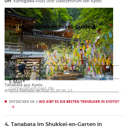
Ort
: Kamogawa-Fluss und Stadtzentrum von Kyoto
Tanabata aus Kyoto
@Patrick Vierthaler on Flickr, CC BY-NC 2.0
ENTDECKEN SIE //
WO GIBT ES DIE BESTEN TEEHÄUSER IN KYOTO?
4. Tanabata im Shukkei-en-Garten in