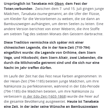
Ursprünglich ist Tanabata mit
Obon
,
dem Fest der
Toten
,
verbunden
. Zwischen dem 7. und 15. Juli gingen junge
Mädchen,
Tanabata-tsume
genannt, an die Ufer der Flüsse,
um Kleider für die Verstorbenen zu weben, die sie dann an
Bambuszweigen aufhängten, um deren Seelen zu leiten. Eine
andere Version berichtet von einer Weberin, die ihre Stoffe
am siebten Tag des siebten Monats den Geistern darbrachte.
Diese Tradition vermischte sich später mit einer
chinesischen Legende, die in der Nara-Zeit (710-794)
eingeführt wurde: die Legende von Orihime, dem Stern
Vega, und Hikoboshi, dem Stern Altair, zwei Liebenden, die
durch die Milchstraße getrennt sind und die sich nur eine
Nacht im Jahr treffen dürfen.
Im Laufe der Zeit hat das Fest neue Farben angenommen: In
der Heian-Zeit (794-1185) beteten junge Mädchen, um ihre
Nähkünste zu perfektionieren, während in der Edo-Periode
(794-1185) die Mädchen beteten, um ihre Nähkünste zu
verbessern
in der Edo-Zeit (1603-1868)
wurde die Feier auf
die gesamte Bevölkerung ausgeweitet.
Heute ist Tanabata
eine Zeit, in der jeder seine Wünsche an Bambuszweigen