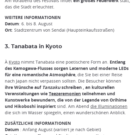
Am Vorabend des Festivals findet
ein großes Feuerwerk
statt,
das die Stadt erleuchtet.
WEITERE INFORMATIONEN
Datum
: 6. bis 8. August
Ort
: Stadtzentrum von Sendai (Haupteinkaufsstraßen)
3. Tanabata in Kyoto
À
Kyoto
nimmt Tanabata eine poetischere Form an.
Entlang
des Kamogawa-Flusses sorgen Laternen und moderne LEDs
für eine romantische Atmosphäre
, die Sie bei einer Reise
nach Japan nicht verpassen sollten. Die Besucher können
ihre Wünsche auf
Tanzaku
schreiben , an kulturellen
Veranstaltungen wie
Teezeremonien
teilnehmen und
Kunstwerke bewundern, die von der Legende von Orihime
und Hikoboshi inspiriert
sind. Am Abend
die Illuminationen
die sich im Wasser spiegeln, einen wunderschönen Anblick.
ZUSÄTZLICHE INFORMATIONEN
Datum
: Anfang August (variiert je nach Gebiet)