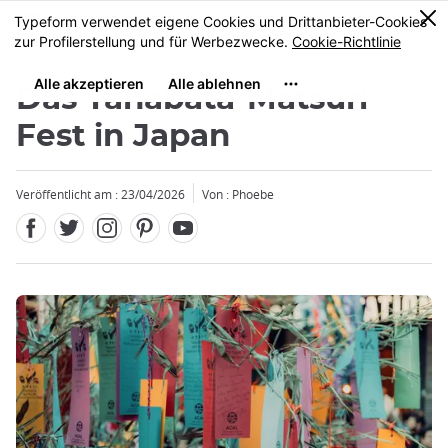
Facebook
Twitter
Instagram
Pinterest
Youtube
Größe
0
MENU
Das Tanabata-Matsuri-
Fest in Japan
Veröffentlicht am : 23/04/2026
Von : Phoebe