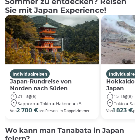
Sommer zu entdecken? Reisen
Sie mit Japan Experience!
Individualreisen
Individualreis
Japan-Rundreise von
Hokkaido u
Norden nach Süden
Japan
21 Tag(e)
15 Tag(e)
Sapporo ● Tokio ● Hakone ● +5
Tokio ● Sap
2 780 €
1 823 €
Von
pro Person im Doppelzimmer
Von
pro
Wo kann man Tanabata in Japan
feiern?