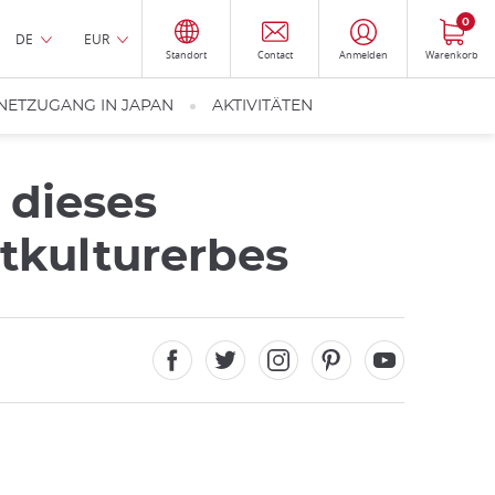
0
DE
EUR
Standort
Contact
Anmelden
Warenkorb
NETZUGANG IN JAPAN
AKTIVITÄTEN
 dieses
tkulturerbes