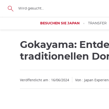
Facebook
Twitter
Instagram
Pinterest
Youtube
Größe
BESUCHEN SIE JAPAN
TRANSFER
Gokayama: Entde
traditionellen D
Veröffentlicht am : 16/06/2024
Von : Japan Experie