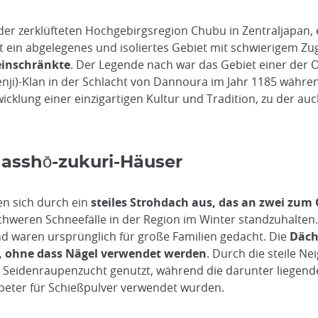
er zerklüfteten Hochgebirgsregion Chubu in Zentraljapan, 
it ein abgelegenes und isoliertes Gebiet mit schwierigem Zu
 einschränkte
. Der Legende nach war das Gebiet einer der Or
nji)-Klan in der Schlacht von Dannoura im Jahr 1185 währe
klung einer einzigartigen Kultur und Tradition, zu der auch
 gasshō-zukuri-Häuser
n sich durch ein
steiles Strohdach aus, das an zwei zum
hweren Schneefälle in der Region im Winter standzuhalten. D
d waren ursprünglich für große Familien gedacht. Die
Däch
 ohne dass Nägel verwendet werden
. Durch die steile N
Seidenraupenzucht genutzt, während die darunter liegenden
peter für Schießpulver verwendet wurden.