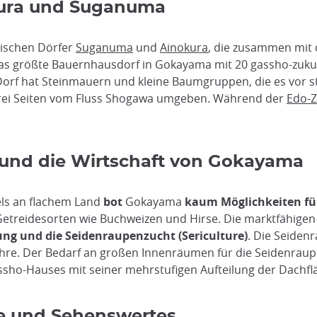
kura und Suganuma
rischen Dörfer
Suganuma
und
Ainokura
, die zusammen mit
as größte Bauernhausdorf in Gokayama mit 20 gassho-zukur
as Dorf hat Steinmauern und kleine Baumgruppen, die es vor 
drei Seiten vom Fluss Shogawa umgeben. Während der
Edo-Z
n und die Wirtschaft von Gokayama
ls an flachem Land
bot
Gokayama
kaum Möglichkeiten für
n Getreidesorten wie Buchweizen und Hirse. Die marktfähig
lung und die Seidenraupenzucht (Sericulture)
. Die Seidenr
 Jahre. Der Bedarf an großen Innenräumen für die Seidenrau
assho-Hauses mit seiner mehrstufigen Aufteilung der Dachfl
e und Sehenswertes