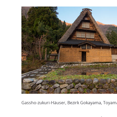
Gassho-zukuri-Häuser, Bezirk Gokayama, Toyam