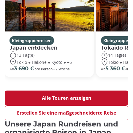
Kleingruppenreisen
Kleingruppenr
Japan entdecken
Tokaido Ro
13 Tag(e)
14 Tag(e)
Tokio ● Hakone ● Kyoto ● +5
Tokio ● Hako
3 690 €
5 360 €
Ab
pro Person - 2 Woche
Ab
/Per
Alle Touren anzeigen
Erstellen Sie eine maßgeschneiderte Reise
Unsere Japan Rundreisen und
organisierte Reisen in Japan