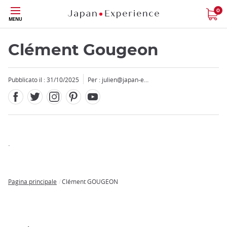
Facebook
Twitter
Instagram
Pinterest
Youtube
Skip
0
MENU
to
main
content
Clément Gougeon
Pubblicato il : 31/10/2025
Per :
julien@japan-e…
Close
Add
.
mask
focusable
element
Pagina principale
Clément GOUGEON
for
Breadcrumb
loop
on
focus