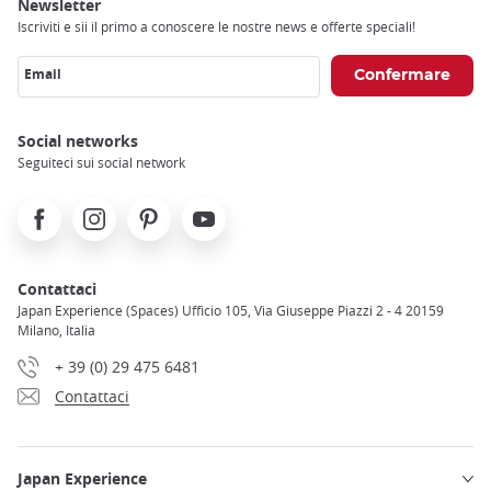
trap
Newsletter
after
Iscriviti e sii il primo a conoscere le nostre news e offerte speciali!
an
iframe
Email
Social networks
Seguiteci sui social network
Facebook
Instagram
Pinterest
Youtube
Contattaci
Japan Experience (Spaces) Ufficio 105, Via Giuseppe Piazzi 2 - 4 20159
Milano, Italia
+ 39 (0) 29 475 6481
Contattaci
Japan Experience