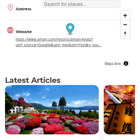
Address
Website
https://www.aman.com/resorts/aman-kyoto?
utm_source=Google&utm_medium=Yext&y_sou…
MapLibre
Latest Articles