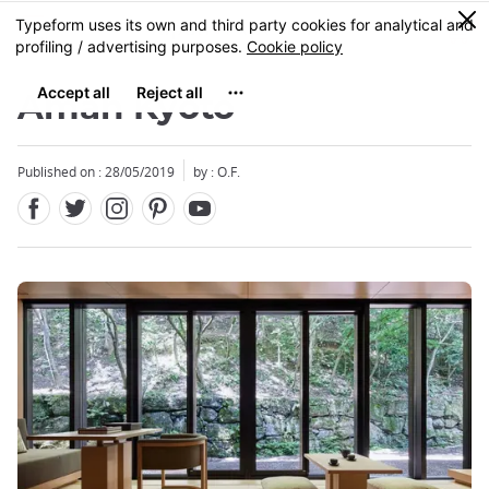
Facebook
Twitter
Instagram
Pinterest
Youtube
Skip
0
MENU
to
main
content
Aman Kyoto
Published on : 28/05/2019
by : O.F.
Close