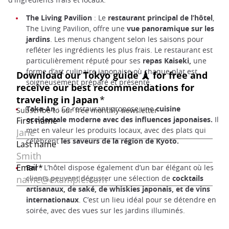
The Living Pavilion
: Le
restaurant principal de l’hôtel
,
The Living Pavilion, offre une
vue panoramique sur les
jardins
. Les menus changent selon les saisons pour
refléter les ingrédients les plus frais. Le restaurant est
particulièrement réputé pour ses
repas Kaiseki,
une
forme d’art culinaire japonaise où chaque plat est
soigneusement préparé et présenté.
Taka-An
: Ce restaurant propose une
cuisine
occidentale moderne avec des influences japonaises.
Il
met en valeur les produits locaux, avec des plats qui
célèbrent
les saveurs de la région de Kyoto.
Bar
: L’hôtel dispose également d’un bar élégant où les
clients peuvent déguster une sélection de
cocktails
artisanaux, de saké, de whiskies japonais, et de vins
internationaux
. C’est un lieu idéal pour se détendre en
soirée, avec des vues sur les jardins illuminés.