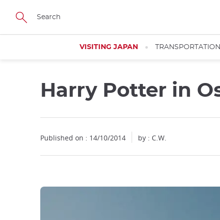
Facebook
Twitter
Instagram
Pinterest
Youtube
Skip
to
main
content
VISITING JAPAN
TRANSPORTATIO
Harry Potter in O
Published on : 14/10/2014
by : C.W.