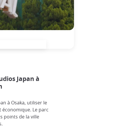
udios Japan à
n
n à Osaka, utiliser le
 et économique. Le parc
 points de la ville
s.