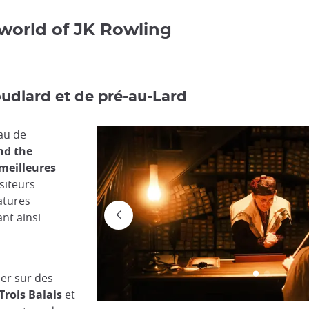
world of JK Rowling
udlard et de pré-au-Lard
au de
nd the
meilleures
siteurs
atures
nt ainsi
er sur des
Trois Balais
et