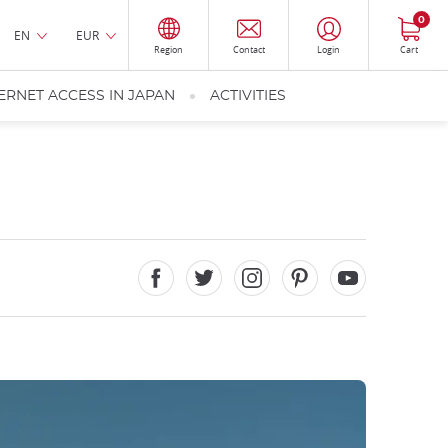
0
EN
EUR
Region
Contact
Login
Cart
ERNET ACCESS IN JAPAN
ACTIVITIES