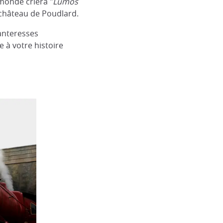
 monde criera "
Lumos
 château de Poudlard.
anteresses
 à votre histoire