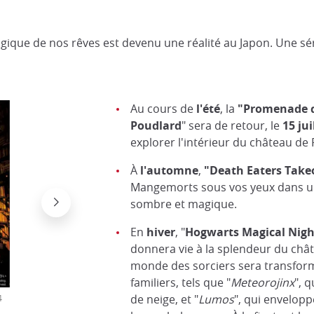
ique de nos rêves est devenu une réalité au Japon. Une sé
Au cours de
l'été
, la
"Promenade d
Poudlard
" sera de retour, le
15 jui
explorer l'intérieur du château de
À
l'automne
,
"Death Eaters Take
Mangemorts sous vos yeux dans 
sombre et magique.
En
hiver
, "
Hogwarts Magical Night
donnera vie à la splendeur du châ
monde des sorciers sera transform
familiers, tels que "
Meteorojinx
", q
de neige, et "
Lumos
", qui envelopp
4
© TM Warner Bros. Entertainment Inc. & © Universal Stu