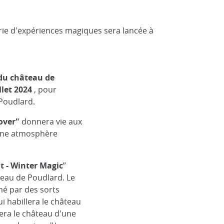
rie d'expériences magiques sera lancée à
u château de
llet 2024
, pour
 Poudlard.
over"
donnera vie aux
une atmosphère
 - Winter Magic
”
teau de Poudlard. Le
é par des sorts
ui habillera le château
era le château d'une
dios 2024
© TM Warner Bros. Entertainment Inc. & © Univ