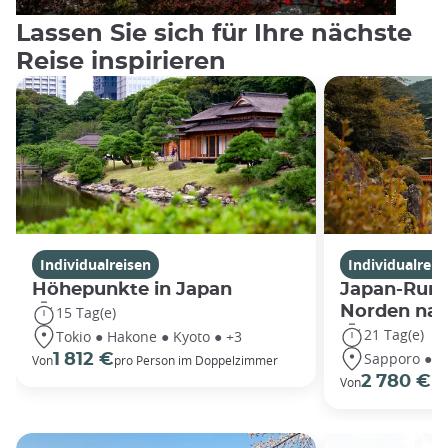
Lassen Sie sich für Ihre nächste
Reise inspirieren
Individualreisen
Individualreis
Höhepunkte in Japan
Japan-Rund
Norden na
15 Tag(e)
21 Tag(e)
Tokio ● Hakone ● Kyoto ● +3
Sapporo ● T
1 812 €
Von
pro Person im Doppelzimmer
2 780 €
Von
pr