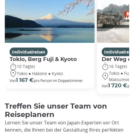
Individualreisen
Individualreis
Tokio, Berg Fuji & Kyoto
Der Weg de
10 Tag(e)
16 Tag(e)
Tokio ● Fuji
Tokio ● Hakone ● Kyoto
Matsumoto 
1 167 €
Von
pro Person im Doppelzimmer
1 720 €
Von
pro
Treffen Sie unser Team von
Reiseplanern
Lernen Sie unser Team von Japan-Experten vor Ort
kennen, die Ihnen bei der Gestaltung Ihres perfekten