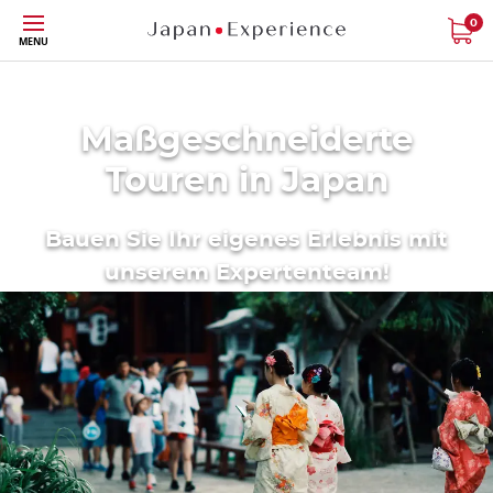
Größe
0
MENU
Maßgeschneiderte
Touren in Japan
Bauen Sie Ihr eigenes Erlebnis mit
unserem Expertenteam!