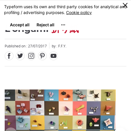
Facebook
Twitter
Instagram
Pinterest
Youtube
Skip
0
MENU
to
main
content
L’origami
折り紙
Published on : 27/07/2017
by : F.F.Y.
Close