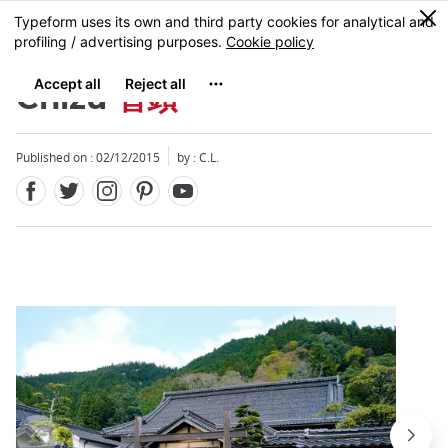
Facebook
Twitter
Instagram
Pinterest
Youtube
Skip
0
MENU
to
main
content
Chizu
智頭
Published on : 02/12/2015
by : C.L.
Close