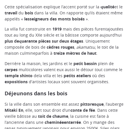
Cette spécialisation explique l’accent porté sur la
qualité
et le
travail
du
bois
dans la villa. On rapporte qu’ils étaient même
appelés «
lesseigneurs des monts boisés
».
La villa fut construite en
1919
mais des pièces furentajoutées
tout au long du XXe siècle et la bâtisse comporte aujourd’hui
plus dequarante pièces sur deux étages
. Uniquement
composée de bois de
cèdres rouges
,
akamatsu
, le toit de la
maison culmineparfois à
treize mètres de haut
.
Derrière la maison, les jardins et le
petit bassin
plein de
carpes
multicolores valent eux aussi le détour tout comme le
temple shinto
dela villa et les
petits ateliers
où des
expositions
d'artistes locaux sont souvent organisées.
Déjeunons dans les bois
Si la ville dans son ensemble est assez
pittoresque
, l’auberge
Mitaki En
, elle, sort tout droit d’un
conte de fée
. Dans cette
vieille bâtisse au
toit de chaume
, la cuisine est faite à
l’ancienne dans une
cheminéeenterrée
. On y mange des
repas typiquement japonais pour environ 2500¥. Siles plats