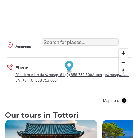
Address
Phone
Résidence Ishida :&nbsp;+81 (0) 858 753 500Auberge&nbsp;Mitaki
En : +81 (0) 858 753 665
MapLibre
Our tours in Tottori