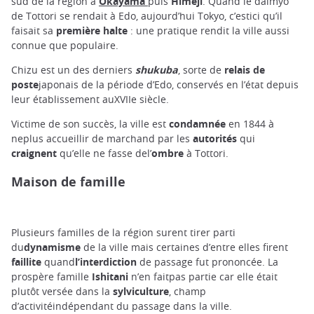
sud de la région à
Okayama
puis
Himeji
. Quand le daimyo
de Tottori se rendait à Edo, aujourd’hui Tokyo, c’estici qu’il
faisait sa
première halte
: une pratique rendit la ville aussi
connue que populaire.
Chizu est un des derniers
shukuba
, sorte de
relais de
poste
japonais de la période d’Edo, conservés en l’état depuis
leur établissement auXVIIe siècle.
Victime de son succès, la ville est
condamnée
en 1844 à
neplus accueillir de marchand par les
autorités
qui
craignent
qu’elle ne fasse del’
ombre
à Tottori.
Maison de famille
Plusieurs familles de la région surent tirer parti
du
dynamisme
de la ville mais certaines d’entre elles firent
faillite
quand
l’interdiction
de passage fut prononcée. La
prospère famille
Ishitani
n’en faitpas partie car elle était
plutôt versée dans la
sylviculture
, champ
d’activitéindépendant du passage dans la ville.