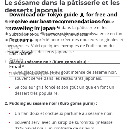
Le sésame dans la pâtisserie et les
desserts japonais
Bien que souvent associé aux plats salés, le sésame joue
également un rôle important dans la pâtisserie et les
desserts japonais. Sa saveur unique et sa polyvalence en font
un ingrédient apprécié pour créer des douceurs originales et
savoureuses. Voici quelques exemples de l'utilisation du
sésame dans les desserts japonais :
1. Glace au sésame noir (Kuro goma aisu) :
Une glace crémeuse au goût intense de sésame noir,
souvent servie dans les restaurants japonais.
Sa couleur gris foncé et son goût unique en font un
dessert très populaire.
2. Pudding au sésame noir (Kuro goma purin) :
Un flan doux et onctueux parfumé au sésame noir.
Souvent servi avec un sirop de kuromitsu (mélasse
d'Okinawa) pour un contraste de saveurs.