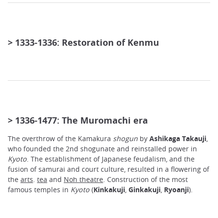
> 1333-1336: Restoration of Kenmu
> 1336-1477: The Muromachi era
The overthrow of the Kamakura
shogun
by
Ashikaga Takauji
,
who founded the 2nd shogunate and reinstalled power in
Kyoto
. The establishment of Japanese feudalism, and the
fusion of samurai and court culture, resulted in a flowering of
the
arts
.
tea
and
Noh theatre
. Construction of the most
famous temples in
Kyoto
(
Kinkakuji
,
Ginkakuji
,
Ryoanji
).