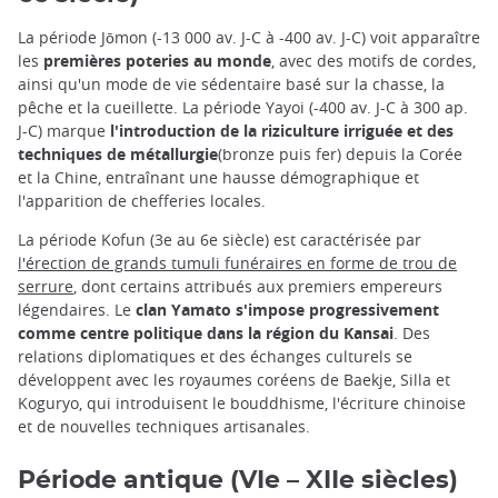
La période Jōmon (-13 000 av. J-C à -400 av. J-C) voit apparaître
les
premières poteries au monde
, avec des motifs de cordes,
ainsi qu'un mode de vie sédentaire basé sur la chasse, la
pêche et la cueillette. La période Yayoi (-400 av. J-C à 300 ap.
J-C) marque
l'introduction de la riziculture irriguée et des
techniques de métallurgie
(bronze puis fer) depuis la Corée
et la Chine, entraînant une hausse démographique et
l'apparition de chefferies locales.
La période Kofun (3e au 6e siècle) est caractérisée par
l'érection de grands tumuli funéraires en forme de trou de
serrure
, dont certains attribués aux premiers empereurs
légendaires. Le
clan Yamato s'impose progressivement
comme centre politique dans la région du Kansai
. Des
relations diplomatiques et des échanges culturels se
développent avec les royaumes coréens de Baekje, Silla et
Koguryo, qui introduisent le bouddhisme, l'écriture chinoise
et de nouvelles techniques artisanales.
Période antique (VIe – XIIe siècles)