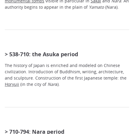
monumental tombs
visible in particular in
Sakai
and
Nara
. An
authority begins to appear in the plain of
Yamato
(Nara).
> 538-710: the Asuka period
The history of Japan is enriched and modeled on Chinese
civilization. Introduction of Buddhism, writing, architecture,
and sculpture. Construction of the first Japanese temple: the
Horyuji
(in the city of
Nar
a).
> 710-794: Nara period