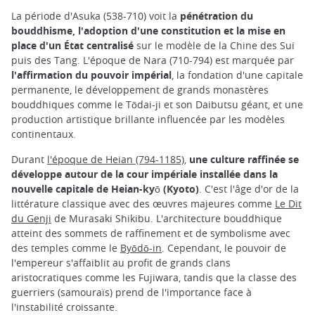
La période d'Asuka (538-710) voit la
pénétration du
bouddhisme, l'adoption d'une constitution et la mise en
place d'un État centralisé
sur le modèle de la Chine des Sui
puis des Tang. L'époque de Nara (710-794) est marquée par
l'affirmation du pouvoir impérial
, la fondation d'une capitale
permanente, le développement de grands monastères
bouddhiques comme le Tōdai-ji et son Daibutsu géant, et une
production artistique brillante influencée par les modèles
continentaux.
Durant
l'époque de Heian (794-1185)
,
une culture raffinée se
développe autour de la cour impériale installée dans la
nouvelle capitale de Heian-kyō (Kyoto)
. C'est l'âge d'or de la
littérature classique avec des œuvres majeures comme
Le Dit
du Genji
de Murasaki Shikibu. L'architecture bouddhique
atteint des sommets de raffinement et de symbolisme avec
des temples comme le
Byōdō-in
. Cependant, le pouvoir de
l'empereur s'affaiblit au profit de grands clans
aristocratiques comme les Fujiwara, tandis que la classe des
guerriers (samouraïs) prend de l'importance face à
l'instabilité croissante.