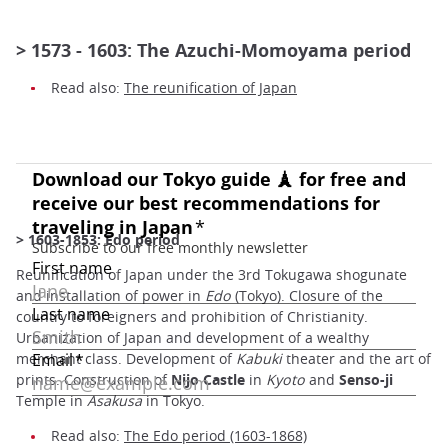
> 1573 - 1603: The Azuchi-Momoyama period
Read also:
The reunification of Japan
> 1603-1853: Edo period
Reunification of Japan under the 3rd Tokugawa shogunate
and installation of power in
Edo
(Tokyo). Closure of the
country to foreigners and prohibition of Christianity.
Urbanization of Japan and development of a wealthy
merchant class. Development of
Kabuki
theater and the art of
prints. Construction of
Nijo Castle
in
Kyoto
and
Senso-ji
Temple in
Asakusa
in Tokyo.
Read also:
The Edo period (1603-1868)